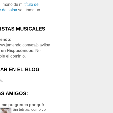
el mono de mi
título de
r de salsa
se
o
toma un
.
LISTAS MUSICALES
mendo
:
www.jamendo.com/es/playlist/
1
en Hispasónicos
: No
ble el dominio.
AR EN EL BLOG
o...
S AMIGOS:
 me preguntes por qué...
Sin tetillas, como yo