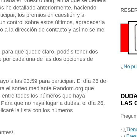
trada en vuestro blog, en la que se deberá
os he detallado anteriormente, haciendo
RESE
ticipar, los premios en cuestión y al
un control sobre estos últimos, agradecería
 a la dirección de contacto y así no se me
ara que quede claro, podéis tener dos
o por cada una de las dos opciones de
¿
No pu
ayo a las 23:59 para participar. El día 26 de
ara el sorteo mediante Random.org que
 entre todos los números que haya
DUDA
LAS 
 Para que no haya lugar a dudas, el día 26,
icaré la lista con los números
Pregunt
· ¿
Tien
antes!
· ¿
Eres