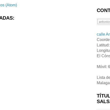
ios (Atom)
CONT
ADAS:
calle A
Coorde
Latitud
Longitu
El Cóns
Móvil: 
Lista d
Malaga
TÍTU
SALS