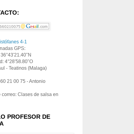
ACTO:
ristófanes 4-1
nadas GPS:
: 36°43'21.40"N
d: 4°28'58.80"O
ul - Teatinos (Malaga)
660 21 00 75 - Antonio
e correo: Clases de salsa en
LO PROFESOR DE
A