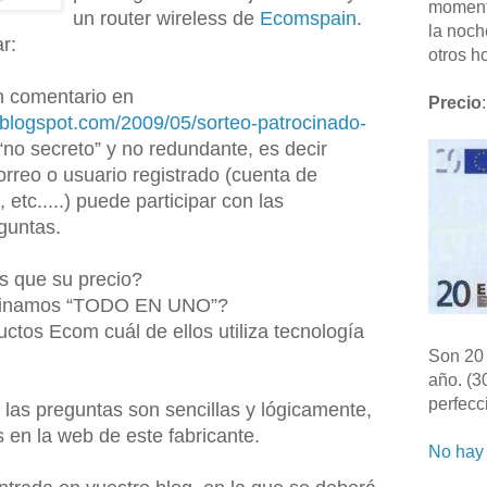
moment
un router wireless de
Ecomspain
.
la noch
r:
otros ho
n comentario en
Precio
:
a.blogspot.com/2009/05/sorteo-patrocinado-
“no secreto” y no redundante, es decir
rreo o usuario registrado (cuenta de
etc.....) puede participar con las
guntas.
s que su precio?
ominamos “TODO EN UNO”?
uctos Ecom cuál de ellos utiliza tecnología
Son 20 
año. (3
perfecc
 las preguntas son sencillas y lógicamente,
s en la web de este fabricante.
No hay 