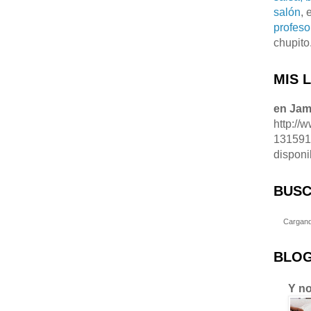
salón
, 
profeso
chupito
MIS 
en Ja
http://
13159
disponi
BUSC
Cargand
BLOG
Y no