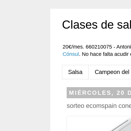
Clases de sa
20€/mes. 660210075 - Anton
Cónsul
. No hace falta acudi
Salsa
Campeon del
MIÉRCOLES, 20 
sorteo ecomspain cone