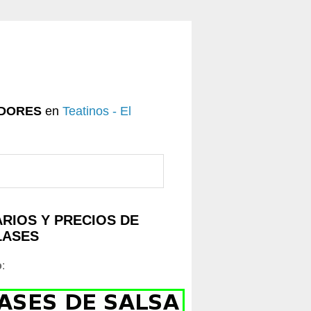
DORES
en
Teatinos - El
RIOS Y PRECIOS DE
LASES
o
: