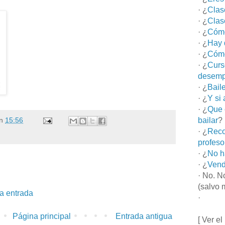
· ¿
Clas
· ¿
Clas
· ¿
Cómo
· ¿
Hay 
· ¿
Cómo
· ¿
Curs
desemp
· ¿
Bail
· ¿
Y si
· ¿
Que 
bailar
?
n
15:56
· ¿
Reco
profeso
· ¿
No h
· ¿
Vend
· No. N
(salvo 
la entrada
·
Página principal
Entrada antigua
[ Ver el