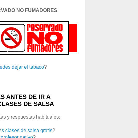
RVADO NO FUMADORES
edes dejar el tabaco
?
S ANTES DE IR A
CLASES DE SALSA
as y respuestas habituales:
es clases de salsa gratis
?
 profesor nativo
?