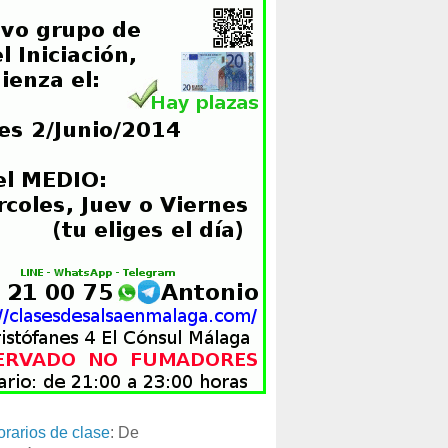
orarios de clase
: De