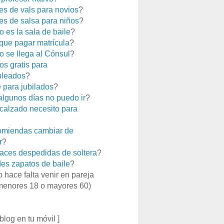
es de vals para novios
?
es de salsa para niños
?
 es la sala de baile
?
que pagar matrícula
?
 se llega al Cónsul
?
os gratis para
leados
?
e para jubilados
?
 algunos días no puedo ir
?
calzado necesito para
miendas cambiar de
r
?
aces despedidas de soltera
?
es zapatos de baile
?
o hace falta venir en pareja
menores 18 o mayores 60)
 blog en tu móvil ]