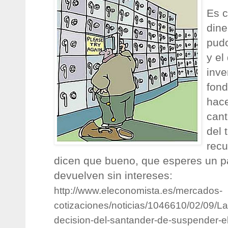
Es c
dine
pudo
y el
inve
fond
hace
cant
del 
recu
dicen que bueno, que esperes un pa
devuelven sin intereses:
http://www.eleconomista.es/mercados-
cotizaciones/noticias/1046610/02/09/L
decision-del-santander-de-suspender-e