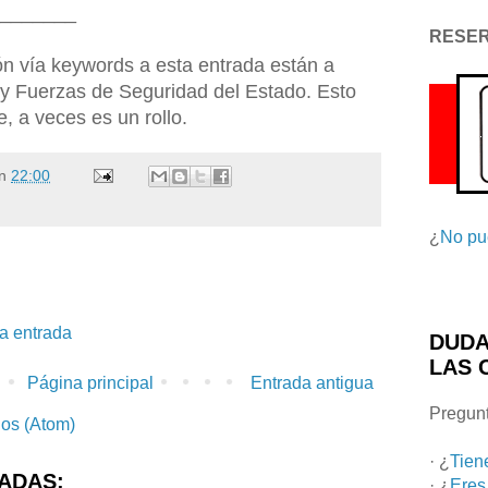
_______
RESE
n vía keywords a esta entrada están a
 y Fuerzas de Seguridad del Estado. Esto
e, a veces es un rollo.
n
22:00
¿
No pu
la entrada
DUDA
LAS 
Página principal
Entrada antigua
Pregunt
ios (Atom)
· ¿
Tien
ADAS:
· ¿
Eres