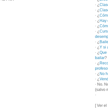
· ¿
Clas
· ¿
Clas
· ¿
Cómo
· ¿
Hay 
· ¿
Cómo
· ¿
Curs
desemp
· ¿
Bail
· ¿
Y si
· ¿
Que 
bailar
?
· ¿
Reco
profeso
· ¿
No h
· ¿
Vend
· No. N
(salvo 
·
[ Ver el