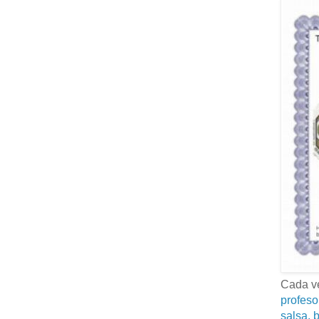
Cada ve
profeso
salsa, b