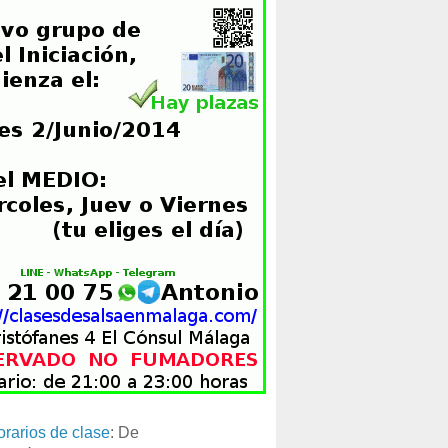
orarios de clase
: De