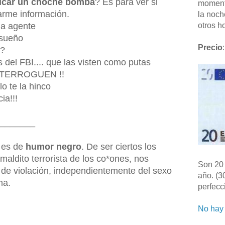
icar un choche bomba
? Es para ver si
moment
arme información.
la noch
 la agente
otros ho
 sueño
Precio
:
e?
s del FBI.... que las visten como putas
NTERROGUEN !!
lo te la hinco
ia!!!
_______
a es de
humor negro
. De ser ciertos los
aldito terrorista de los co*ones, nos
Son 20 
 de violación, independientemente del sexo
año. (3
ma.
perfecc
No hay 