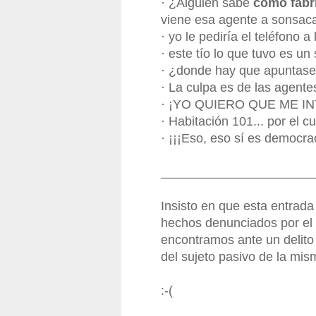
· ¿Alguien sabe
cómo fabr
viene esa agente a sonsac
· yo le pediría el teléfono a
· este tío lo que tuvo es un
· ¿donde hay que apuntas
· La culpa es de las agente
·
¡YO QUIERO QUE ME I
·
Habitación 101... por el cu
· ¡¡¡Eso, eso sí es democrac
______________________
Insisto en que esta entrad
hechos denunciados por el m
encontramos ante un delito
del sujeto pasivo de la mis
:-(