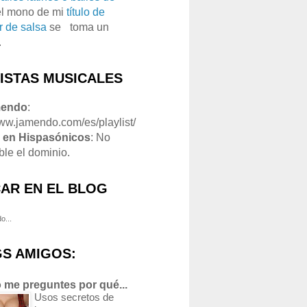
el mono de mi
título de
r de salsa
se
o
toma un
.
LISTAS MUSICALES
mendo
:
www.jamendo.com/es/playlist/
1
en Hispasónicos
: No
ble el dominio.
AR EN EL BLOG
o...
S AMIGOS:
 me preguntes por qué...
Usos secretos de