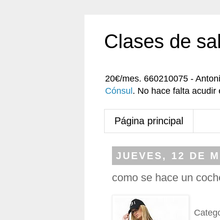
Clases de sa
20€/mes. 660210075 - Anton
Cónsul
. No hace falta acudi
Página principal
JUEVES, 12 DE 
como se hace un coc
Categ