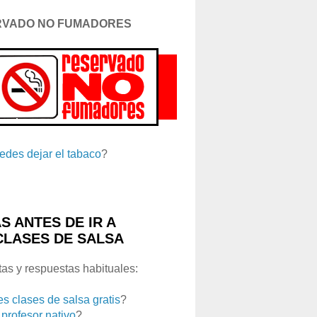
RVADO NO FUMADORES
edes dejar el tabaco
?
S ANTES DE IR A
CLASES DE SALSA
as y respuestas habituales:
es clases de salsa gratis
?
 profesor nativo
?