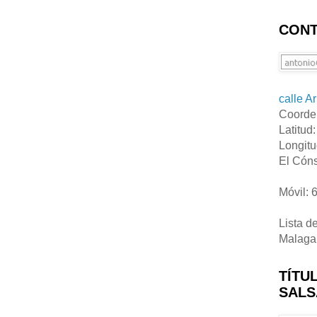
CONT
calle A
Coorde
Latitud
Longitu
El Cóns
Móvil: 
Lista d
Malaga
TÍTU
SALS