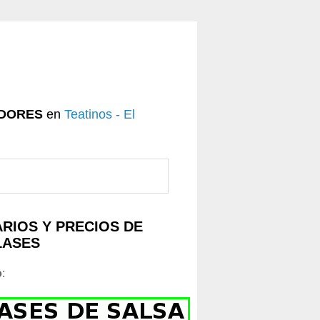
DORES
en
Teatinos - El
RIOS Y PRECIOS DE
LASES
o
: