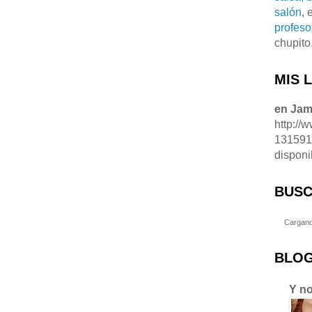
salón
, 
profeso
chupito
MIS 
en Ja
http://
13159
disponi
BUSC
Cargand
BLOG
Y no