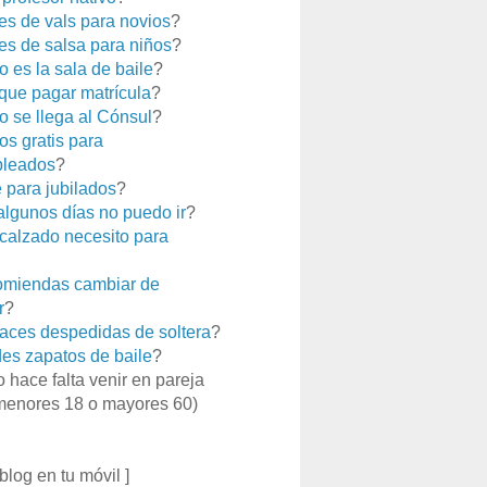
es de vals para novios
?
es de salsa para niños
?
 es la sala de baile
?
que pagar matrícula
?
 se llega al Cónsul
?
os gratis para
leados
?
e para jubilados
?
 algunos días no puedo ir
?
calzado necesito para
miendas cambiar de
r
?
aces despedidas de soltera
?
es zapatos de baile
?
o hace falta venir en pareja
menores 18 o mayores 60)
 blog en tu móvil ]