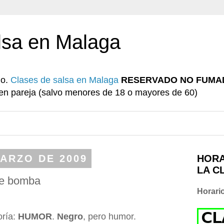
lsa en Malaga
io.
Clases de salsa en Malaga
RESERVADO NO FUMA
r en pareja (salvo menores de 18 o mayores de 60)
MARZO DE 2009
HORA
LA C
he bomba
Horari
oría:
HUMOR
.
Negro
, pero humor.