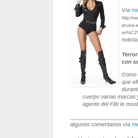
Vía
m
http://
acusa-a
un%C2%A
noticia
Terror
con se
Como i
que el
durant
cuerpo varias marcas 
agente del FBI le most
______________________
algunos comentarios vía
m