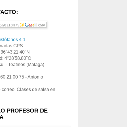
ACTO:
ristófanes 4-1
nadas GPS:
: 36°43'21.40"N
d: 4°28'58.80"O
ul - Teatinos (Malaga)
660 21 00 75 - Antonio
e correo: Clases de salsa en
LO PROFESOR DE
A