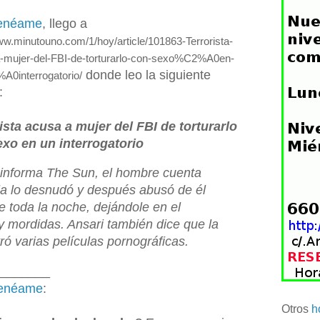
enéame
, llego a
www.minutouno.com/1/hoy/article/101863-Terrorista-
-mujer-del-FBI-de-torturarlo-con-sexo%C2%A0en-
donde leo la siguiente
0interrogatorio/
:
ista acusa a mujer del FBI de torturarlo
xo en un interrogatorio
nforma The Sun, el hombre cuenta
la lo desnudó y después abusó de él
e toda la noche, dejándole en el
y mordidas. Ansari también dice que la
ró varias películas pornográficas.
_______
enéame
:
Otros
h