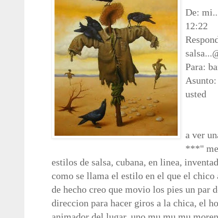
De: mi.
12:22
Respond
salsa..
Para: b
Asunto:
usted
a ver u
***" me
estilos
de salsa, cubana, en linea, inventad
como
se llama el estilo en el que el chico
de
hecho creo que movio los pies un par 
direccion para hacer giros a la chica, el h
animador del lugar, uno mu mu mu moreno