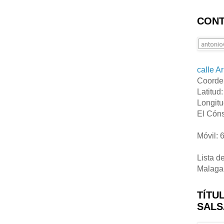
CONT
calle A
Coorde
Latitud
Longitu
El Cóns
Móvil: 
Lista d
Malaga
TÍTU
SALS