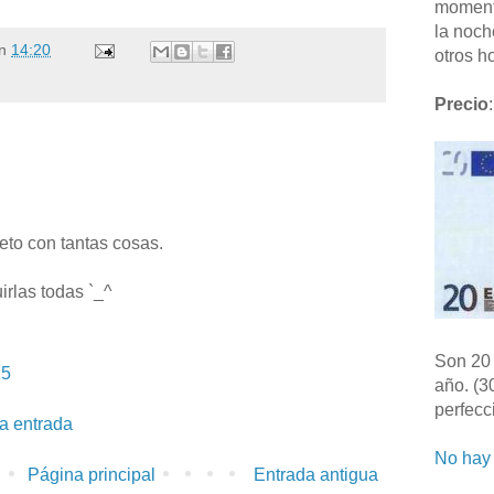
moment
la noch
n
14:20
otros ho
Precio
:
meto con tantas cosas.
rlas todas `_^
Son 20 
15
año. (3
perfecc
la entrada
No hay 
Página principal
Entrada antigua