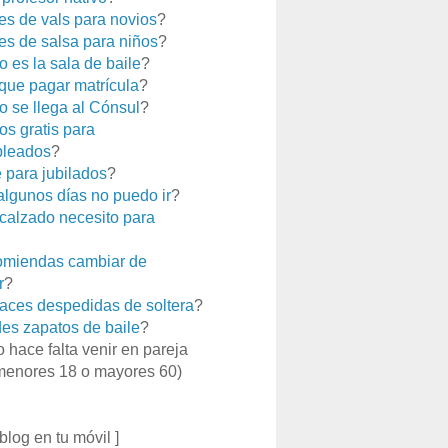
es de vals para novios
?
es de salsa para niños
?
 es la sala de baile
?
que pagar matrícula
?
 se llega al Cónsul
?
os gratis para
leados
?
e para jubilados
?
 algunos días no puedo ir
?
calzado necesito para
miendas cambiar de
r
?
aces despedidas de soltera
?
es zapatos de baile
?
o hace falta venir en pareja
menores 18 o mayores 60)
 blog en tu móvil ]