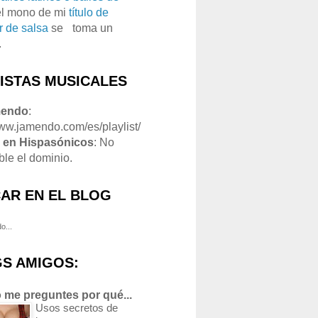
el mono de mi
título de
r de salsa
se
o
toma un
.
LISTAS MUSICALES
mendo
:
www.jamendo.com/es/playlist/
1
en Hispasónicos
: No
ble el dominio.
AR EN EL BLOG
o...
S AMIGOS:
 me preguntes por qué...
Usos secretos de