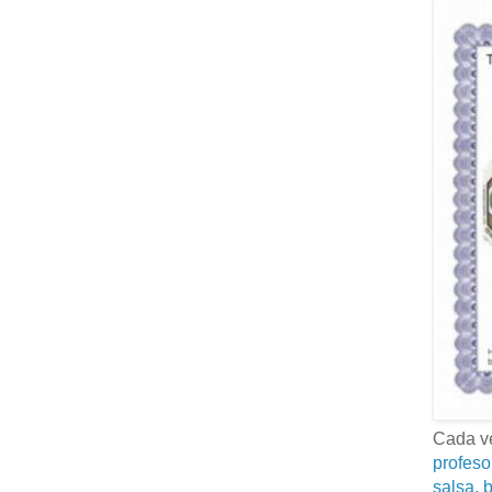
Cada ve
profeso
salsa, b