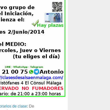
orarios de clase
: De