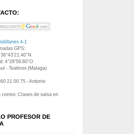
ACTO:
ristófanes 4-1
nadas GPS:
: 36°43'21.40"N
d: 4°28'58.80"O
ul - Teatinos (Malaga)
660 21 00 75 - Antonio
e correo: Clases de salsa en
LO PROFESOR DE
A