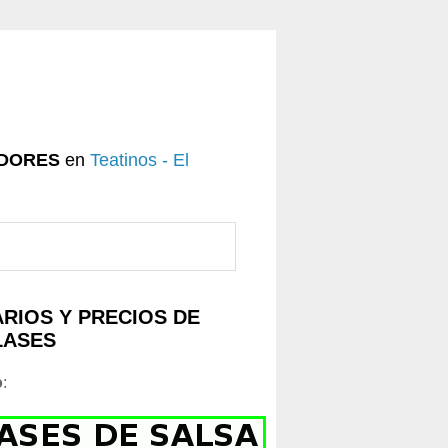
DORES
en
Teatinos - El
RIOS Y PRECIOS DE
LASES
o
: