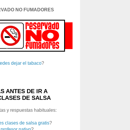
RVADO NO FUMADORES
edes dejar el tabaco
?
S ANTES DE IR A
CLASES DE SALSA
as y respuestas habituales:
es clases de salsa gratis
?
 profesor nativo
?