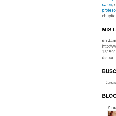
salón
, 
profeso
chupito
MIS 
en Ja
http://
13159
disponi
BUSC
Cargand
BLOG
Y no