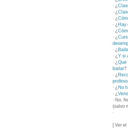
· ¿
Clas
· ¿
Clas
· ¿
Cómo
· ¿
Hay 
· ¿
Cómo
· ¿
Curs
desemp
· ¿
Bail
· ¿
Y si
· ¿
Que 
bailar
?
· ¿
Reco
profeso
· ¿
No h
· ¿
Vend
· No. N
(salvo 
·
[ Ver el