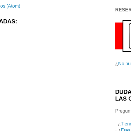
ios (Atom)
RESE
ADAS:
¿
No pu
DUDA
LAS 
Pregunt
· ¿
Tien
· ¿
Eres