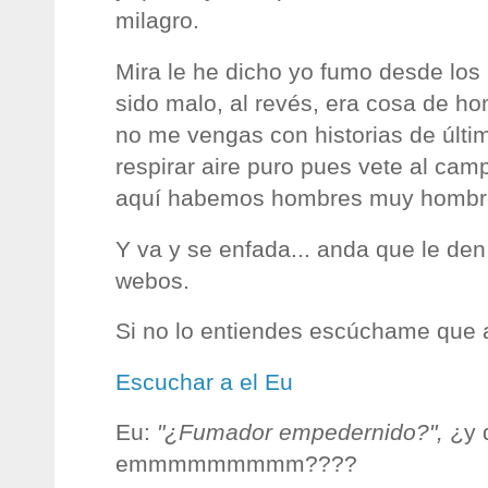
milagro.
Mira le he dicho yo fumo desde los
sido malo, al revés, era cosa de h
no me vengas con historias de últim
respirar aire puro pues vete al cam
aquí habemos hombres muy hombre
Y va y se enfada... anda que le den p
webos
.
Si no lo entiendes
escúchame
que a
Escuchar a el
Eu
Eu
:
"¿Fumador empedernido?",
¿y 
emmmmmmmmm
????