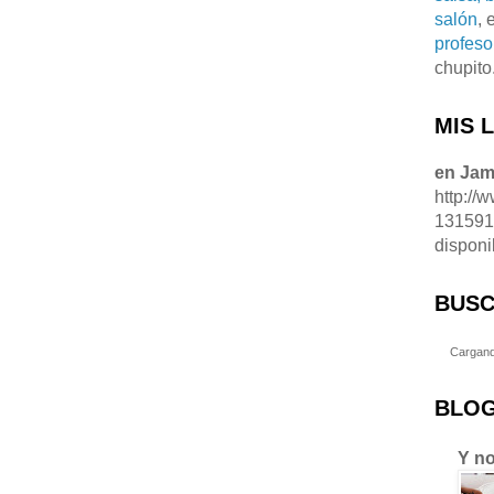
salón
, 
profeso
chupito
MIS 
en Ja
http://
13159
disponi
BUSC
Cargand
BLOG
Y no