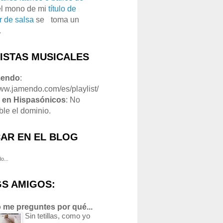
el mono de mi
título de
r de salsa
se
o
toma un
.
LISTAS MUSICALES
mendo
:
www.jamendo.com/es/playlist/
1
en Hispasónicos
: No
ble el dominio.
AR EN EL BLOG
o...
S AMIGOS:
 me preguntes por qué...
Sin tetillas, como yo