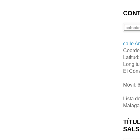
CONT
calle A
Coorde
Latitud
Longitu
El Cóns
Móvil: 
Lista d
Malaga
TÍTU
SALS