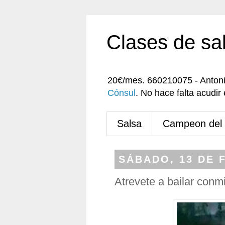
Clases de sa
20€/mes. 660210075 - Anton
Cónsul
. No hace falta acudi
Salsa
Campeon del
SÁBADO, 13 DE 
Atrevete a bailar conm