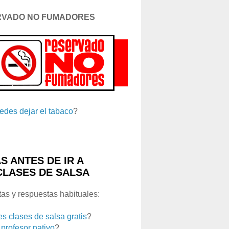
RVADO NO FUMADORES
edes dejar el tabaco
?
S ANTES DE IR A
CLASES DE SALSA
as y respuestas habituales:
es clases de salsa gratis
?
 profesor nativo
?