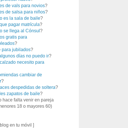
es de vals para novios
?
es de salsa para niños
?
 es la sala de baile
?
que pagar matrícula
?
 se llega al Cónsul
?
os gratis para
leados
?
e para jubilados
?
 algunos días no puedo ir
?
calzado necesito para
miendas cambiar de
r
?
aces despedidas de soltera
?
es zapatos de baile
?
o hace falta venir en pareja
menores 18 o mayores 60)
 blog en tu móvil ]