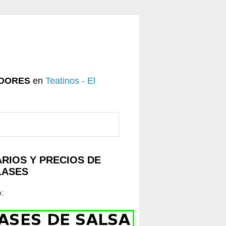
DORES
en
Teatinos - El
RIOS Y PRECIOS DE
LASES
o
: