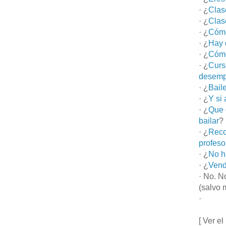
· ¿
Clas
· ¿
Clas
· ¿
Cómo
· ¿
Hay 
· ¿
Cómo
· ¿
Curs
desemp
· ¿
Bail
· ¿
Y si
· ¿
Que 
bailar
?
· ¿
Reco
profeso
· ¿
No h
· ¿
Vend
· No. N
(salvo 
·
[ Ver el