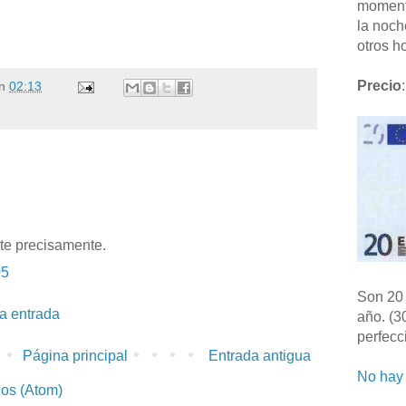
moment
la noch
otros ho
Precio
:
n
02:13
lte precisamente.
05
Son 20 
la entrada
año. (3
perfecc
Página principal
Entrada antigua
No hay 
ios (Atom)