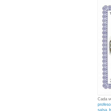
Cada ve
profeso
salsa, b