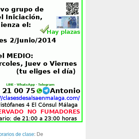
orarios de clase
: De