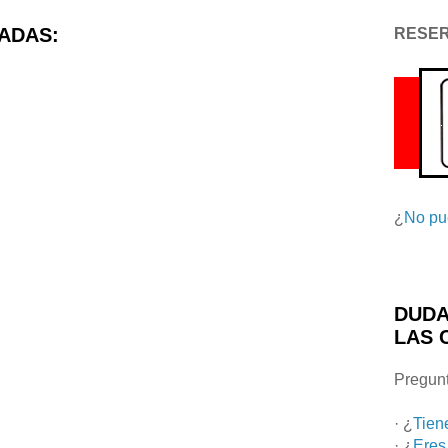
ADAS:
RESE
¿
No pu
DUDA
LAS 
Pregunt
· ¿
Tien
· ¿
Eres