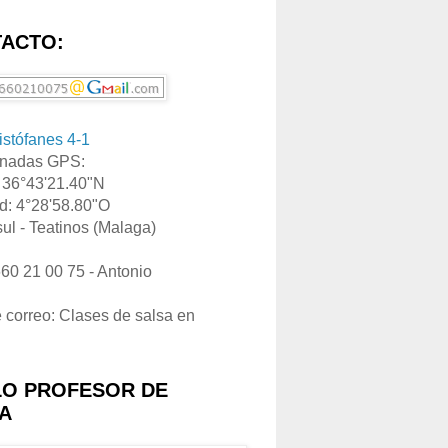
ACTO:
ristófanes 4-1
nadas GPS:
: 36°43'21.40"N
d: 4°28'58.80"O
ul - Teatinos (Malaga)
660 21 00 75 - Antonio
e correo: Clases de salsa en
LO PROFESOR DE
A