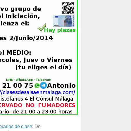
orarios de clase
: De