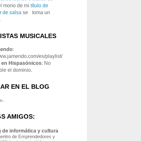
el mono de mi
título de
r de salsa
se
o
toma un
.
LISTAS MUSICALES
mendo
:
www.jamendo.com/es/playlist/
1
en Hispasónicos
: No
ble el dominio.
AR EN EL BLOG
o...
S AMIGOS:
 de informática y cultura
entro de Emprendedores y