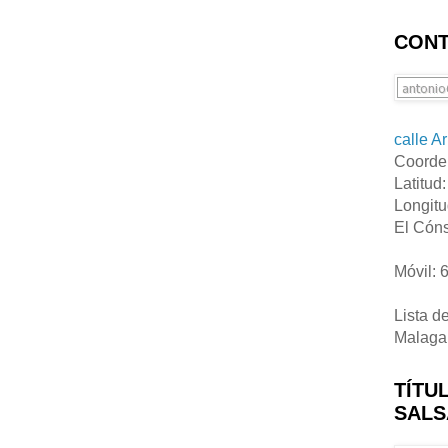
CONT
calle A
Coorde
Latitud
Longitu
El Cóns
Móvil: 
Lista d
Malaga
TÍTU
SALS