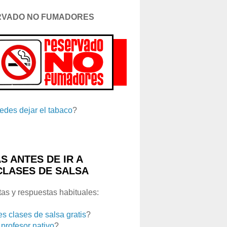
RVADO NO FUMADORES
edes dejar el tabaco
?
S ANTES DE IR A
CLASES DE SALSA
as y respuestas habituales:
es clases de salsa gratis
?
 profesor nativo
?