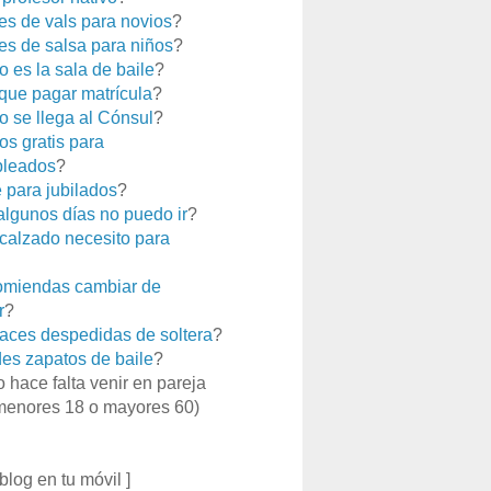
es de vals para novios
?
es de salsa para niños
?
 es la sala de baile
?
que pagar matrícula
?
 se llega al Cónsul
?
os gratis para
leados
?
e para jubilados
?
 algunos días no puedo ir
?
calzado necesito para
miendas cambiar de
r
?
aces despedidas de soltera
?
es zapatos de baile
?
o hace falta venir en pareja
menores 18 o mayores 60)
 blog en tu móvil ]