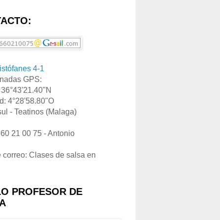
ACTO:
ristófanes 4-1
nadas GPS:
: 36°43'21.40"N
d: 4°28'58.80"O
ul - Teatinos (Malaga)
660 21 00 75 - Antonio
e correo: Clases de salsa en
LO PROFESOR DE
A