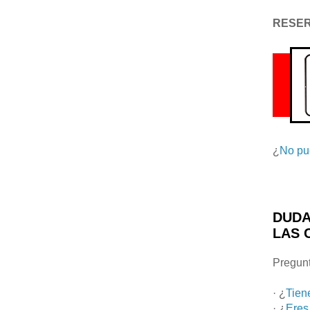
RESE
¿
No pu
DUDA
LAS 
Pregunt
· ¿
Tien
· ¿
Eres