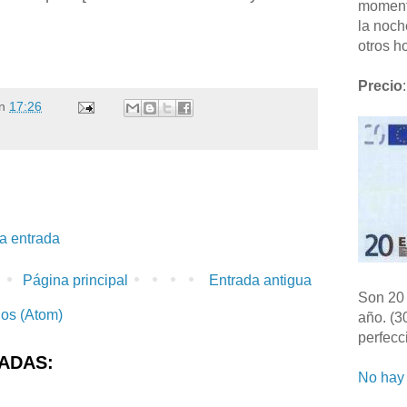
moment
la noch
otros ho
Precio
:
n
17:26
la entrada
Página principal
Entrada antigua
Son 20 
ios (Atom)
año. (3
perfecc
ADAS:
No hay 