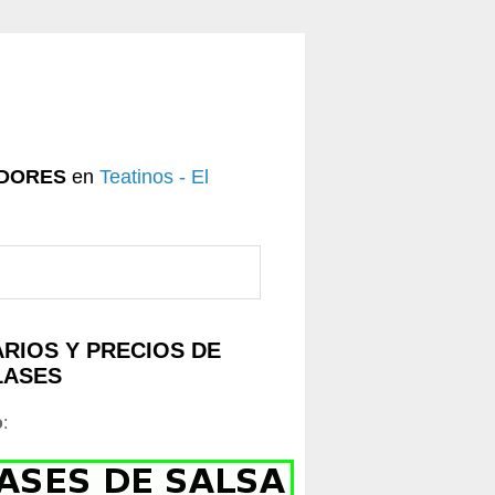
DORES
en
Teatinos - El
RIOS Y PRECIOS DE
LASES
o
: