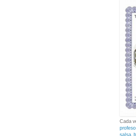
Cada ve
profeso
salsa, b