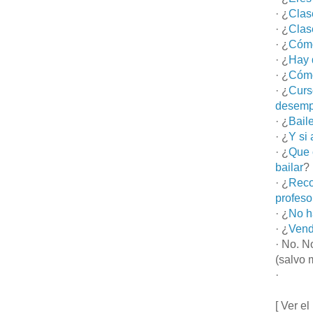
· ¿
Clas
· ¿
Clas
· ¿
Cómo
· ¿
Hay 
· ¿
Cómo
· ¿
Curs
desemp
· ¿
Bail
· ¿
Y si
· ¿
Que 
bailar
?
· ¿
Reco
profeso
· ¿
No h
· ¿
Vend
· No. N
(salvo 
·
[ Ver el