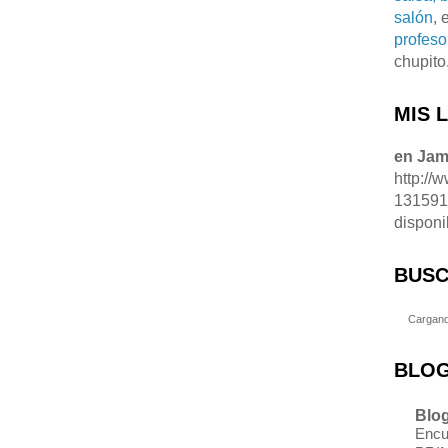
salón
, 
profeso
chupito
MIS 
en Ja
http://
13159
disponi
BUSC
Cargand
BLOG
Blog
Encu