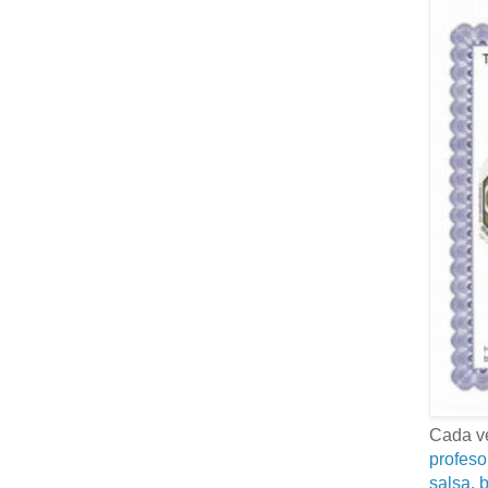
Cada ve
profeso
salsa, b