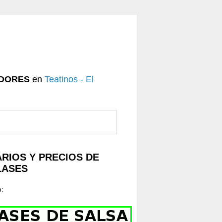
DORES
en
Teatinos - El
RIOS Y PRECIOS DE
LASES
o
: