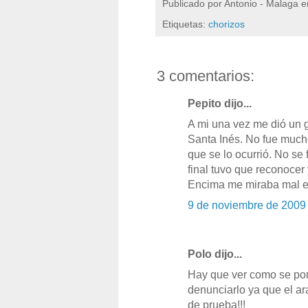
Publicado por
Antonio - Malaga
e
Etiquetas:
chorizos
3 comentarios:
Pepito dijo...
A mi una vez me dió un g
Santa Inés. No fue mucho
que se lo ocurrió. No se f
final tuvo que reconocer
Encima me miraba mal el 
9 de noviembre de 2009
Polo dijo...
Hay que ver como se por
denunciarlo ya que el ara
de prueba!!!