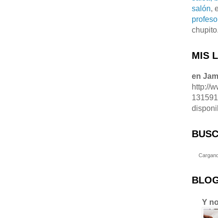
salón
, 
profeso
chupito
MIS 
en Ja
http://
13159
disponi
BUSC
Cargand
BLOG
Y no