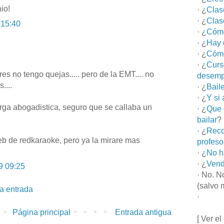
io!
· ¿
Clas
· ¿
Clas
 15:40
· ¿
Cómo
· ¿
Hay 
· ¿
Cómo
· ¿
Curs
s no tengo quejas..... pero de la EMT.... no
desemp
....
· ¿
Bail
· ¿
Y si
ga abogadistica, seguro que se callaba un
· ¿
Que 
bailar
?
· ¿
Reco
eb de redkaraoke, pero ya la mirare mas
profeso
· ¿
No h
· ¿
Vend
9 09:25
· No. N
(salvo 
la entrada
·
Página principal
Entrada antigua
[ Ver el