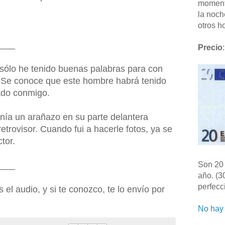
moment
la noch
otros ho
___
Precio
:
 sólo he tenido buenas palabras para con
. Se conoce que este hombre habrá tenido
ado conmigo.
enía un arañazo en su parte delantera
 retrovisor. Cuando fui a hacerle fotos, ya se
tor.
___
Son 20 
año. (3
perfecc
 audio, y si te conozco, te lo envío por
No hay 