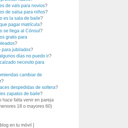
es de vals para novios
?
es de salsa para niños
?
 es la sala de baile
?
que pagar matrícula
?
 se llega al Cónsul
?
os gratis para
leados
?
e para jubilados
?
 algunos días no puedo ir
?
calzado necesito para
miendas cambiar de
r
?
aces despedidas de soltera
?
es zapatos de baile
?
o hace falta venir en pareja
menores 18 o mayores 60)
 blog en tu móvil ]