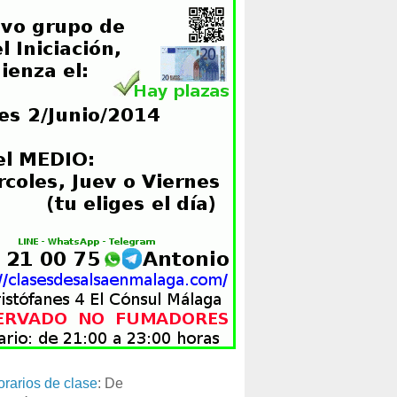
orarios de clase
: De