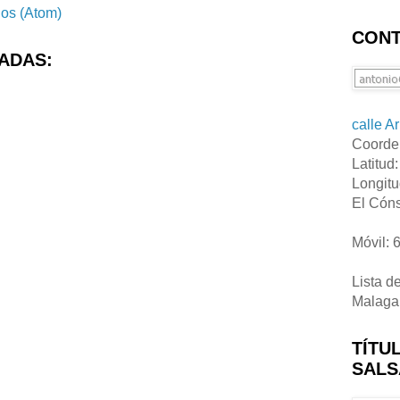
ios (Atom)
CONT
ADAS:
calle A
Coorde
Latitud
Longitu
El Cóns
Móvil: 
Lista d
Malaga
TÍTU
SALS