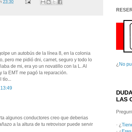
n
23:30
RESE
olpe un autobús de la línea 8, en la colonia
, pero me pidió dni, carnet, seguro y todo lo
¿
No pu
iaba de mi, era yo un novatillo con la L. Al
 y la EMT me pagó la reparación.
tío...
 13:49
DUDA
LAS 
Pregunt
ta algunos conductores creo que deberias
ñazo a la altura de tu retrovisor puede servir
· ¿
Tien
· ¿
Eres