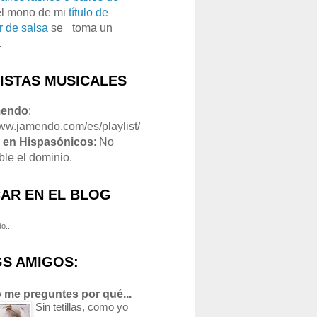
el mono de mi
título de
r de salsa
se
o
toma un
.
LISTAS MUSICALES
mendo
:
www.jamendo.com/es/playlist/
1
en Hispasónicos
: No
ble el dominio.
AR EN EL BLOG
o...
S AMIGOS:
 me preguntes por qué...
Sin tetillas, como yo