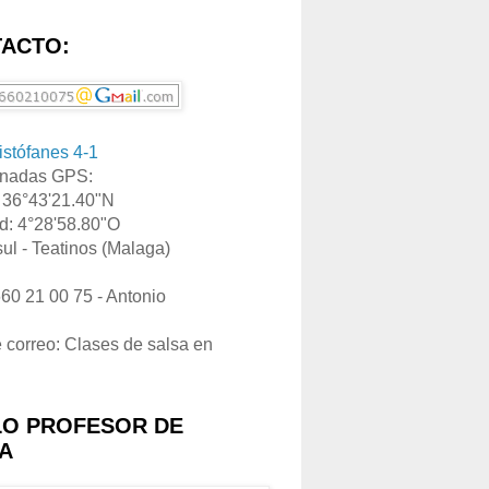
ACTO:
ristófanes 4-1
nadas GPS:
: 36°43'21.40"N
d: 4°28'58.80"O
ul - Teatinos (Malaga)
660 21 00 75 - Antonio
e correo: Clases de salsa en
LO PROFESOR DE
A