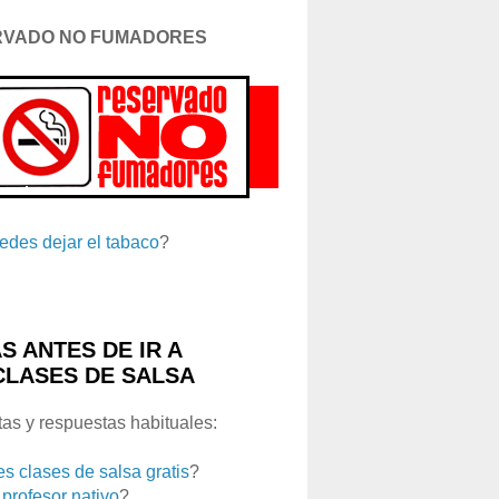
RVADO NO FUMADORES
edes dejar el tabaco
?
S ANTES DE IR A
CLASES DE SALSA
as y respuestas habituales:
es clases de salsa gratis
?
 profesor nativo
?