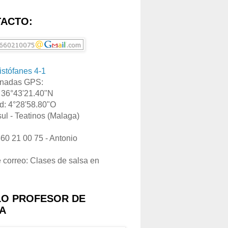
ACTO:
ristófanes 4-1
nadas GPS:
: 36°43'21.40"N
d: 4°28'58.80"O
ul - Teatinos (Malaga)
660 21 00 75 - Antonio
e correo: Clases de salsa en
LO PROFESOR DE
A