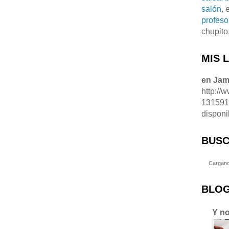
salón
, 
profeso
chupito
MIS 
en Ja
http://
13159
disponi
BUSC
Cargand
BLOG
Y no