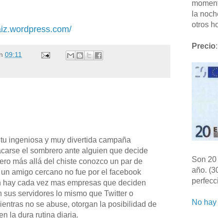
moment
la noch
otros ho
aiz.wordpress.com/
Precio
:
n
09:11
 tu ingeniosa y muy divertida campaña
acarse el sombrero ante alguien que decide
Son 20 
ero más allá del chiste conozco un par de
año. (3
 un amigo cercano no fue por el facebook
perfecc
én hay cada vez mas empresas que deciden
n sus servidores lo mismo que Twitter o
No hay 
entras no se abuse, otorgan la posibilidad de
n la dura rutina diaria.