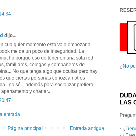
RESE
14:34
id
dijo...
 en cualquier momento esto va a empezar a
ebook me da un poco de inseguridad. La
 mucho porque eso de tener en una sola red
os, familiares, colegas y compañeros de
¿
No pu
ina... No que tenga algo que ocultar pero hay
rés que ciertas personas conozcan otros
da.. no sé... además para socializar prefiero
 apartamento y charlar..
DUDA
20:47
LAS 
la entrada
Pregunt
Página principal
Entrada antigua
· ¿
Tien
· ¿
Eres