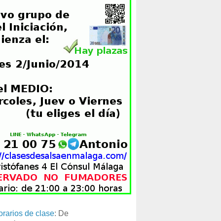
orarios de clase
: De