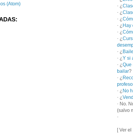
ios (Atom)
· ¿
Clas
· ¿
Clas
ADAS:
· ¿
Cómo
· ¿
Hay 
· ¿
Cómo
· ¿
Curs
desemp
· ¿
Bail
· ¿
Y si
· ¿
Que 
bailar
?
· ¿
Reco
profeso
· ¿
No h
· ¿
Vend
· No. N
(salvo 
·
[ Ver el