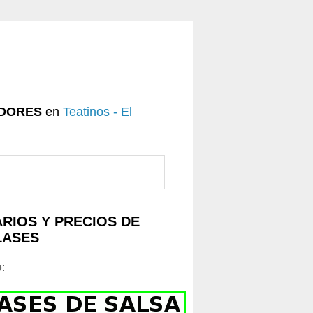
DORES
en
Teatinos - El
RIOS Y PRECIOS DE
LASES
o
: