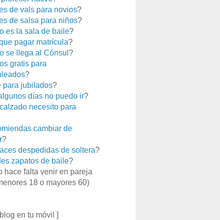
es de vals para novios
?
es de salsa para niños
?
 es la sala de baile
?
que pagar matrícula
?
 se llega al Cónsul
?
os gratis para
leados
?
e para jubilados
?
 algunos días no puedo ir
?
calzado necesito para
miendas cambiar de
r
?
aces despedidas de soltera
?
es zapatos de baile
?
o hace falta venir en pareja
menores 18 o mayores 60)
 blog en tu móvil ]