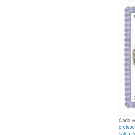
Cada ve
profeso
salsa, b