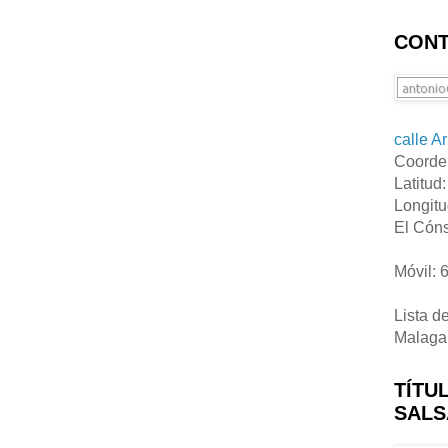
CONT
calle A
Coorde
Latitud
Longitu
El Cóns
Móvil: 
Lista d
Malaga
TÍTU
SALS