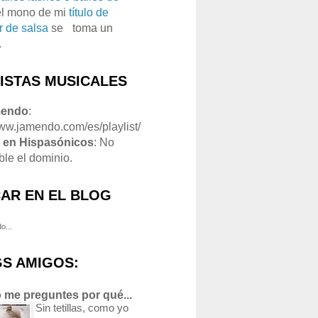
el mono de mi
título de
r de salsa
se
o
toma un
.
LISTAS MUSICALES
mendo
:
www.jamendo.com/es/playlist/
1
en Hispasónicos
: No
ble el dominio.
AR EN EL BLOG
o...
S AMIGOS:
 me preguntes por qué...
Sin tetillas, como yo