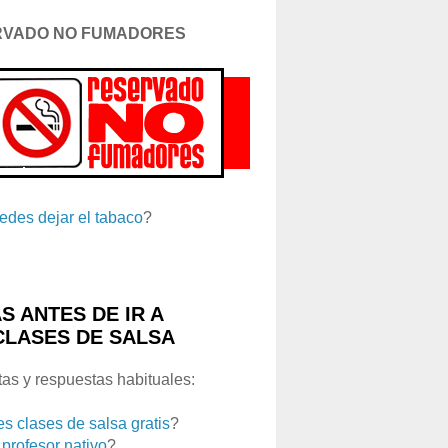
RVADO NO FUMADORES
edes dejar el tabaco
?
S ANTES DE IR A
CLASES DE SALSA
as y respuestas habituales:
es clases de salsa gratis
?
 profesor nativo
?