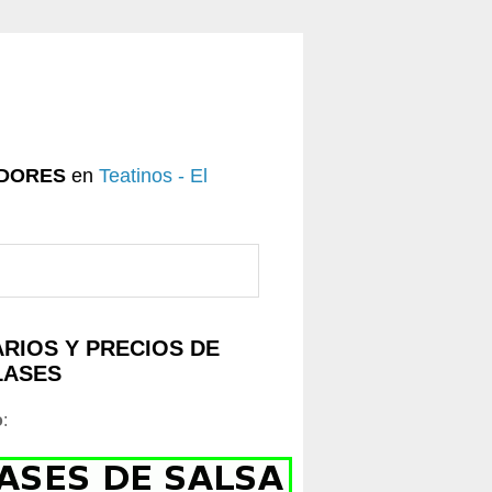
DORES
en
Teatinos - El
RIOS Y PRECIOS DE
LASES
o
: