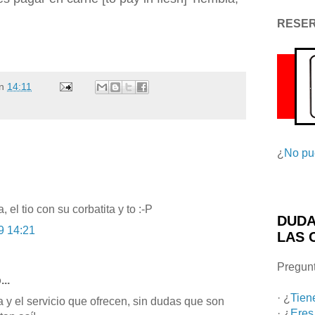
RESE
n
14:11
¿
No pu
, el tio con su corbatita y to :-P
DUDA
9 14:21
LAS 
Pregunt
...
· ¿
Tien
a y el servicio que ofrecen, sin dudas que son
· ¿
Eres