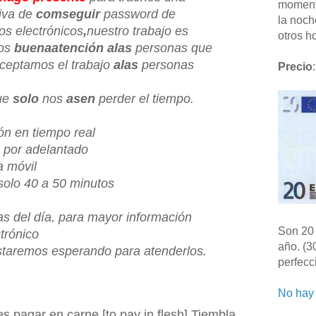
moment
tiva de
comseguir
password de
la noch
eos electrónicos
,
nuestro trabajo es
otros ho
mos
buenaatención alas
personas que
ceptamos el trabajo
alas
personas
Precio
:
ue
solo
nos
asen
perder el tiempo.
n en tiempo real
 por adelantado
a móvil
solo 40 a 50 minutos
s del día, para mayor información
Son 20 
ctrónico
año. (3
taremos esperando para atenderlos.
perfecc
No hay 
s pagar en carne [to pay in flesh] Tiembla,