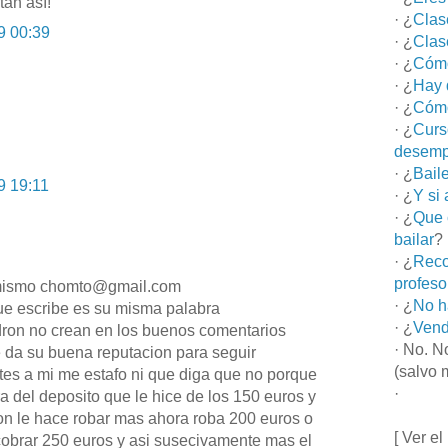
tan así!
· ¿
Clas
9 00:39
· ¿
Clas
· ¿
Cómo
· ¿
Hay 
· ¿
Cómo
· ¿
Curs
desemp
· ¿
Bail
9 19:11
· ¿
Y si
· ¿
Que 
bailar
?
· ¿
Reco
profeso
 mismo
chomto@gmail.com
· ¿
No h
 que escribe es su misma palabra
· ¿
Vend
adron no crean en los buenos comentarios
· No. N
e da su buena reputacion para seguir
(salvo 
es a mi me estafo ni que diga que no porque
·
ura del deposito que le hice de los 150 euros y
n le hace robar mas ahora roba 200 euros o
[ Ver el
cobrar 250 euros y asi susecivamente mas el