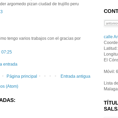
der argomedo pizan ciudad de trujillo peru
CONT
23
calle A
imo tengo varios trabajos con el gracias por
Coorde
Latitud
 07:25
Longitu
El Cóns
la entrada
Móvil: 
Página principal
Entrada antigua
Lista d
ios (Atom)
Malaga
ADAS:
TÍTU
SALS