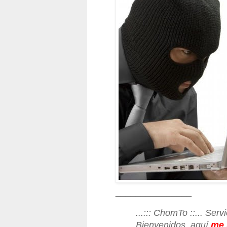
_______________
...::: ChomTo ::... Ser
Bienvenidos, aquí
me 