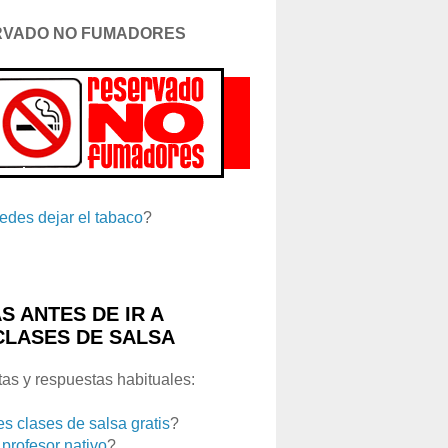
RVADO NO FUMADORES
edes dejar el tabaco
?
S ANTES DE IR A
CLASES DE SALSA
as y respuestas habituales:
es clases de salsa gratis
?
 profesor nativo
?