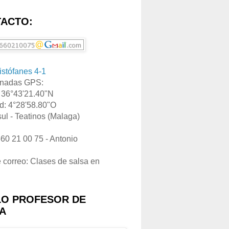
ACTO:
ristófanes 4-1
nadas GPS:
: 36°43'21.40"N
d: 4°28'58.80"O
ul - Teatinos (Malaga)
660 21 00 75 - Antonio
e correo: Clases de salsa en
LO PROFESOR DE
A