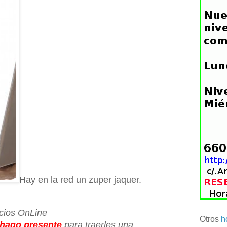
Hay en la red un zuper jaquer.
vicios OnLine
Otros
h
hago presente
para traerles una