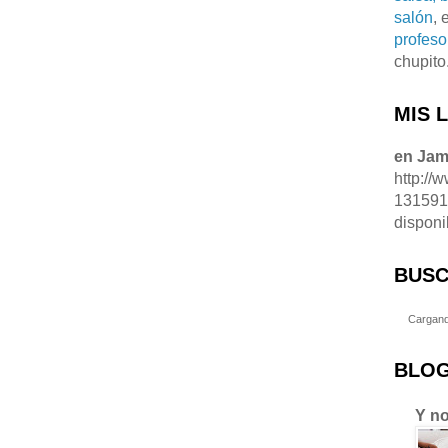
salón
, 
profeso
chupito
MIS 
en Ja
http://
13159
disponi
BUSC
Cargand
BLOG
Y no