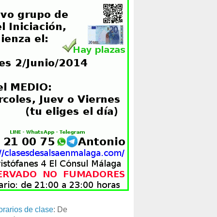
orarios de clase
: De