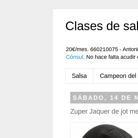
Clases de sa
20€/mes. 660210075 - Anton
Cónsul
. No hace falta acudi
Salsa
Campeon del
SÁBADO, 14 DE 
Zuper Jaquer de jot me