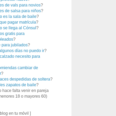
es de vals para novios
?
es de salsa para niños
?
 es la sala de baile
?
que pagar matrícula
?
 se llega al Cónsul
?
os gratis para
leados
?
e para jubilados
?
 algunos días no puedo ir
?
calzado necesito para
miendas cambiar de
r
?
aces despedidas de soltera
?
es zapatos de baile
?
o hace falta venir en pareja
menores 18 o mayores 60)
 blog en tu móvil ]