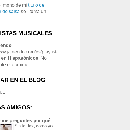
el mono de mi
título de
r de salsa
se
o
toma un
.
LISTAS MUSICALES
mendo
:
www.jamendo.com/es/playlist/
1
en Hispasónicos
: No
ble el dominio.
AR EN EL BLOG
o...
S AMIGOS:
 me preguntes por qué...
Sin tetillas, como yo