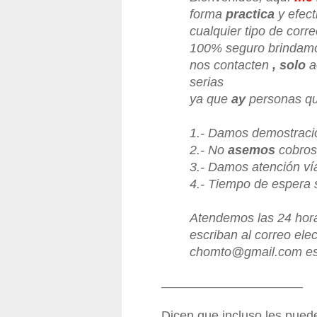
forma
practica
y efec
cualquier tipo de corr
100% seguro brinda
nos contacten
,
solo
a
serias
ya que
ay
personas q
1.- Damos demostració
2.- No
asemos
cobros
3.- Damos atención ví
4.- Tiempo de espera 
Atendemos las 24 hora
escriban al correo ele
chomto@gmail.com
es
____________________
Dicen que incluso les puede