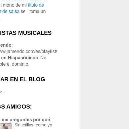
el mono de mi
título de
r de salsa
se
o
toma un
.
LISTAS MUSICALES
mendo
:
www.jamendo.com/es/playlist/
1
en Hispasónicos
: No
ble el dominio.
AR EN EL BLOG
o...
S AMIGOS:
 me preguntes por qué...
Sin tetillas, como yo