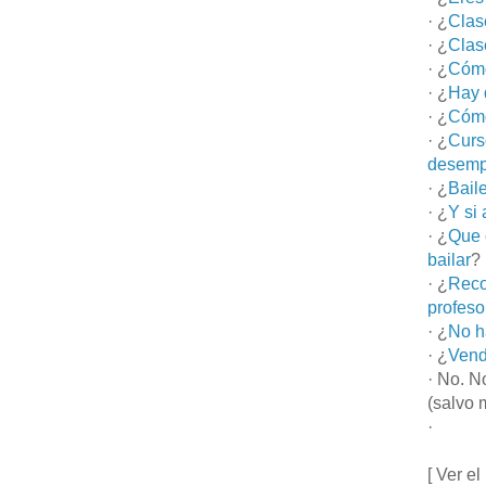
· ¿
Clas
· ¿
Clas
· ¿
Cómo
· ¿
Hay 
· ¿
Cómo
· ¿
Curs
desemp
· ¿
Bail
· ¿
Y si
· ¿
Que 
bailar
?
· ¿
Reco
profeso
· ¿
No h
· ¿
Vend
· No. N
(salvo 
·
[ Ver el