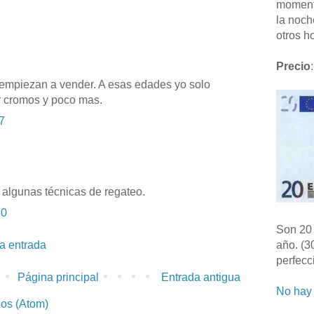
moment
la noch
otros ho
Precio
:
empiezan a vender. A esas edades yo solo
r cromos y poco mas.
7
algunas técnicas de regateo.
20
Son 20 
la entrada
año. (3
perfecc
Página principal
Entrada antigua
No hay 
ios (Atom)