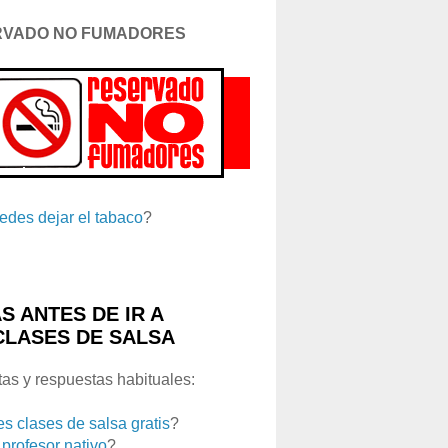
RVADO NO FUMADORES
edes dejar el tabaco
?
S ANTES DE IR A
CLASES DE SALSA
as y respuestas habituales:
es clases de salsa gratis
?
 profesor nativo
?