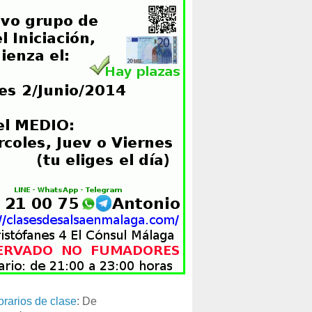
orarios de clase
: De