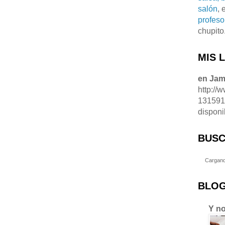
salón
, 
profeso
chupito
MIS 
en Ja
http://
13159
disponi
BUSC
Cargand
BLOG
Y no