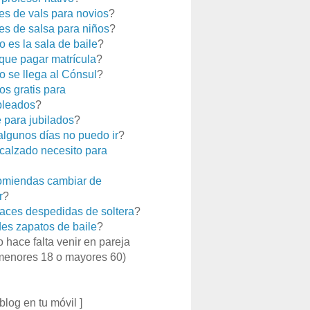
es de vals para novios
?
es de salsa para niños
?
 es la sala de baile
?
que pagar matrícula
?
 se llega al Cónsul
?
os gratis para
leados
?
e para jubilados
?
 algunos días no puedo ir
?
calzado necesito para
miendas cambiar de
r
?
aces despedidas de soltera
?
es zapatos de baile
?
o hace falta venir en pareja
menores 18 o mayores 60)
 blog en tu móvil ]