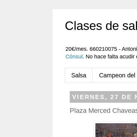
Clases de sa
20€/mes. 660210075 - Anton
Cónsul
. No hace falta acudi
Salsa
Campeon del
VIERNES, 27 DE
Plaza Merced Chavea