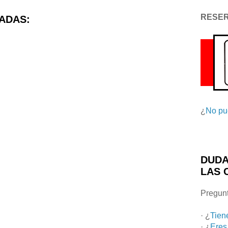
RESE
ADAS:
¿
No pu
DUDA
LAS 
Pregunt
· ¿
Tien
· ¿
Eres