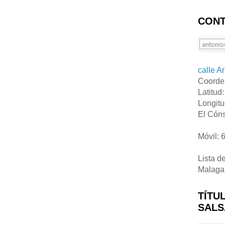
CONT
calle A
Coorde
Latitud
Longitu
El Cóns
Móvil: 
Lista d
Malaga
TÍTU
SALS