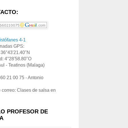
ACTO:
ristófanes 4-1
nadas GPS:
: 36°43'21.40"N
d: 4°28'58.80"O
ul - Teatinos (Malaga)
660 21 00 75 - Antonio
e correo: Clases de salsa en
LO PROFESOR DE
A