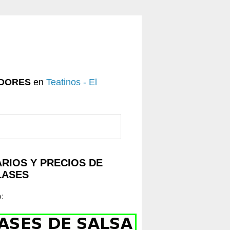
DORES
en
Teatinos - El
RIOS Y PRECIOS DE
LASES
o
: