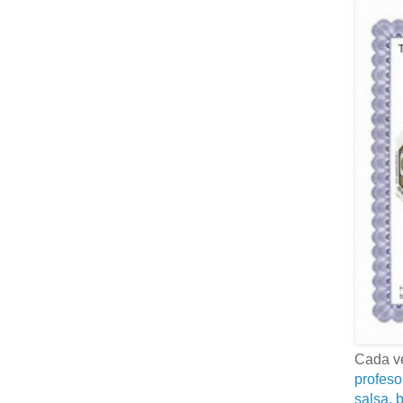
Cada ve
profeso
salsa, b