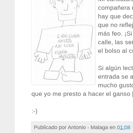
compañera d
hay que dec
que no refle
más feo. ¡Si
calle, las s
el bolso al 
Si algún lec
entrada se 
mucho gusto
que yo me presto a hacer el ganso 
:-)
Publicado por
Antonio - Malaga
en
01:08