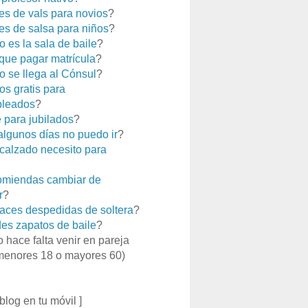
es de vals para novios
?
es de salsa para niños
?
 es la sala de baile
?
que pagar matrícula
?
 se llega al Cónsul
?
os gratis para
leados
?
e para jubilados
?
 algunos días no puedo ir
?
calzado necesito para
miendas cambiar de
r
?
aces despedidas de soltera
?
es zapatos de baile
?
o hace falta venir en pareja
menores 18 o mayores 60)
 blog en tu móvil ]