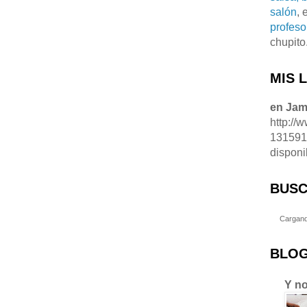
salón
, 
profeso
chupito
MIS 
en Ja
http://
13159
disponi
BUSC
Cargand
BLOG
Y no