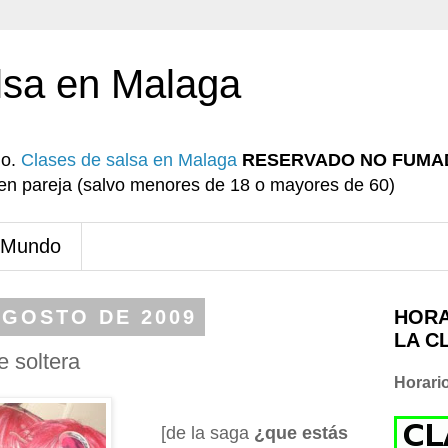
lsa en Malaga
io.
Clases de salsa en Malaga
RESERVADO NO FUMA
r en pareja (salvo menores de 18 o mayores de 60)
 Mundo
AGOSTO DE 2009
HORA
LA C
 soltera
Horari
[de la saga
¿que estás