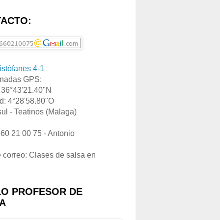
ACTO:
ristófanes 4-1
nadas GPS:
: 36°43'21.40"N
d: 4°28'58.80"O
ul - Teatinos (Malaga)
660 21 00 75 - Antonio
e correo: Clases de salsa en
LO PROFESOR DE
A