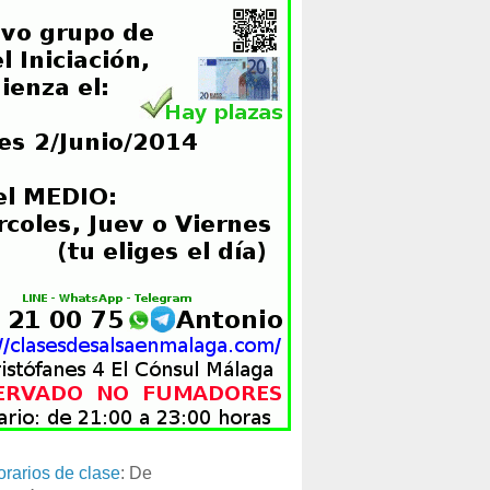
orarios de clase
: De