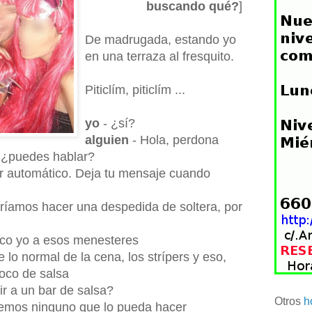
buscando qué?
]
De madrugada, estando yo
en una terraza al fresquito.
Piticlím, piticlím ...
yo
- ¿sí?
alguien
- Hola, perdona
, ¿puedes hablar?
r automático. Deja tu mensaje cuando
eríamos hacer una despedida de soltera, por
ico yo a esos menesteres
lo normal de la cena, los strípers y eso,
oco de salsa
r a un bar de salsa?
Otros
h
cemos ninguno que lo pueda hacer