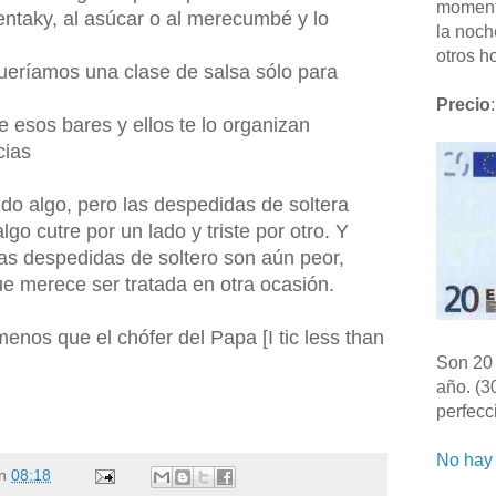
moment
kentaky, al asúcar o al merecumbé y lo
la noch
otros ho
eríamos una clase de salsa sólo para
Precio
:
e esos bares y ellos te lo organizan
cias
o algo, pero las despedidas de soltera
go cutre por un lado y triste por otro. Y
Las despedidas de soltero son aún peor,
que merece ser tratada en otra ocasión.
menos que el chófer del Papa [I tic less than
Son 20 
año. (3
perfecc
No hay 
n
08:18