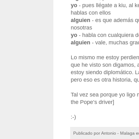
yo
- pues llégate a kiu, al 
hablas con ellos
alguien
- es que además qu
nosotras
yo
- habla con cualquiera d
alguien
- vale, muchas gra
Lo mismo me estoy perdiend
que he visto son digamos, al
estoy siendo diplomático. 
pero eso es otra historia, 
Tal vez sea porque yo ligo 
the Pope’s driver]
:-)
Publicado por
Antonio - Malaga
e