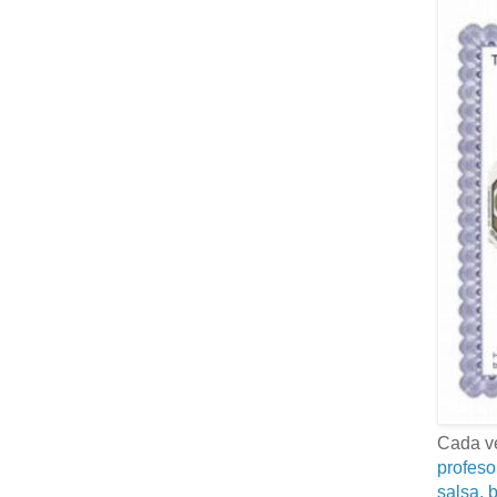
Cada ve
profeso
salsa, b