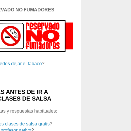
RVADO NO FUMADORES
edes dejar el tabaco
?
S ANTES DE IR A
CLASES DE SALSA
as y respuestas habituales:
es clases de salsa gratis
?
 profesor nativo
?