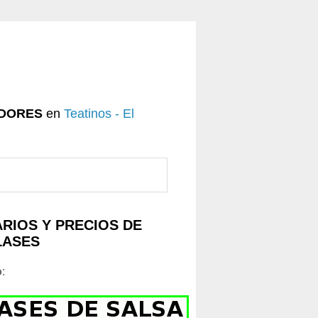
DORES
en
Teatinos - El
RIOS Y PRECIOS DE
LASES
o
: