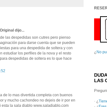
RESE
iginal dijo...
 de las despedidas son cutres pero pienso
 imaginación para darse cuenta que se pueden
 fiestas para una despedida de soltera y con
¿
No pu
 estudiar los perfiles de la nova y el resto
para despedidas de soltera es lo que hace
:52
DUDA
LAS 
Pregunt
a de lo mas divertida completa con buenos
or y mucho cachondeo no dejeis de ir por en
· ¿
Tien
i esta la sala diablo www.saladiablo.com
· ¿
Eres