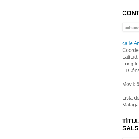
CONT
calle A
Coorde
Latitud
Longitu
El Cóns
Móvil: 
Lista d
Malaga
TÍTU
SALS