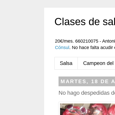
Clases de sa
20€/mes. 660210075 - Anton
Cónsul
. No hace falta acudi
Salsa
Campeon del
MARTES, 18 DE 
No hago despedidas de