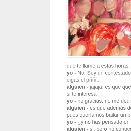
que te llame a estas horas
yo
- No. Soy un contestado
oigas el pííííí...
alguien
- jajaja, es que qu
si te interesa
yo
- no gracias, no me ded
alguien
- es que además de 
pues queríamos bailar un p
yo
- ¿y no has pensado en i
alguien
- si, pero no cono