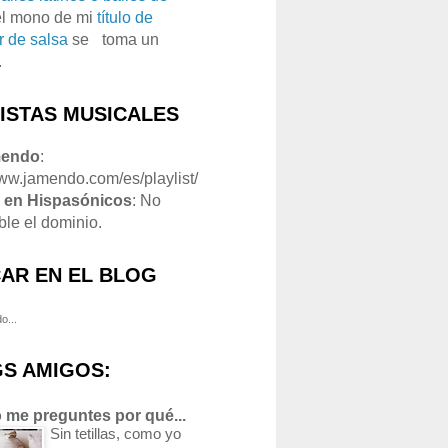
el mono de mi
título de
r de salsa
se
o
toma un
.
LISTAS MUSICALES
mendo
:
www.jamendo.com/es/playlist/
1
en Hispasónicos
: No
ble el dominio.
AR EN EL BLOG
o...
S AMIGOS:
 me preguntes por qué...
Sin tetillas, como yo