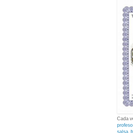
Cada ve
profeso
salsa, b