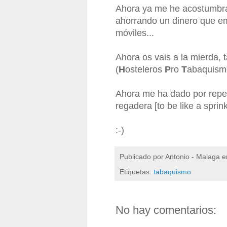
Ahora ya me he acostumbrad
ahorrando un dinero que em
móviles...
Ahora os vais a la mierda, 
(
H
osteleros
P
ro
T
abaquism
Ahora me ha dado por repet
regadera [to be like a sprink
:-)
Publicado por
Antonio - Malaga
e
Etiquetas:
tabaquismo
No hay comentarios: