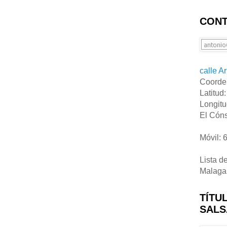
CONT
calle A
Coorde
Latitud
Longitu
El Cóns
Móvil: 
Lista d
Malaga
TÍTU
SALS