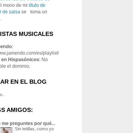
el mono de mi
título de
r de salsa
se
o
toma un
.
LISTAS MUSICALES
mendo
:
www.jamendo.com/es/playlist/
1
en Hispasónicos
: No
ble el dominio.
AR EN EL BLOG
o...
S AMIGOS:
 me preguntes por qué...
Sin tetillas, como yo