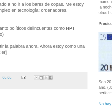
moment
o a no ir a los bares de copas. Me estoy
la noch
pleo en tecnología: ordenadores,
otros ho
Precio
:
tanto políticos delincuentes como
HPT
o)
ir la palabra ahora. Ahora estoy como una
ler]
n
08:08
Son 20 
año. (3
perfecc
No hay 