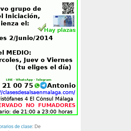
orarios de clase
: De