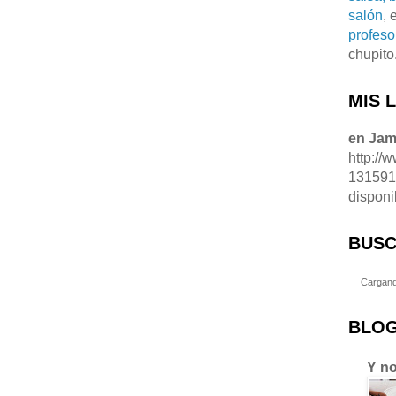
salón
, 
profeso
chupito
MIS 
en Ja
http://
13159
disponi
BUSC
Cargand
BLOG
Y no