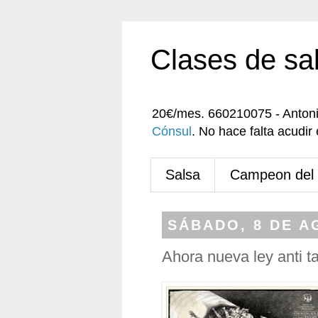
Clases de sa
20€/mes. 660210075 - Anton
Cónsul
. No hace falta acudi
Salsa
Campeon del
SÁBADO, 8 DE A
Ahora nueva ley anti t