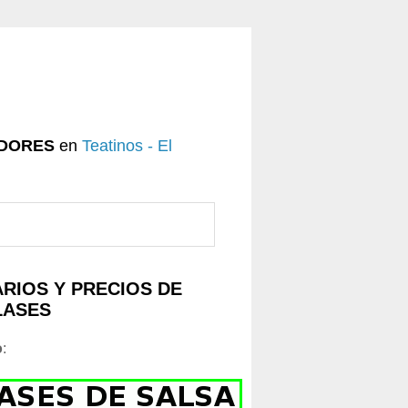
DORES
en
Teatinos - El
RIOS Y PRECIOS DE
LASES
o
: