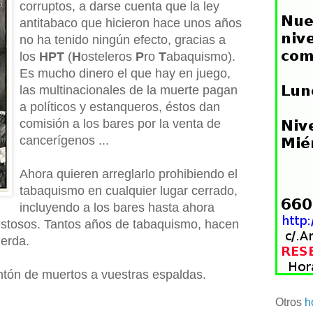
corruptos, a darse cuenta que la ley
antitabaco que hicieron hace unos años
no ha tenido ningún efecto, gracias a
los
HPT
(
H
osteleros
P
ro
T
abaquismo).
Es mucho dinero el que hay en juego,
las multinacionales de la muerte pagan
a políticos y estanqueros, éstos dan
comisión a los bares por la venta de
cancerígenos ...
Ahora quieren arreglarlo prohibiendo el
tabaquismo en cualquier lugar cerrado,
incluyendo a los bares hasta ahora
estosos. Tantos años de tabaquismo, hacen
ierda.
tón de muertos a vuestras espaldas.
Otros
h