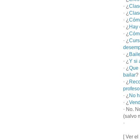
· ¿
Clas
· ¿
Clas
· ¿
Cómo
· ¿
Hay 
· ¿
Cómo
· ¿
Curs
desemp
· ¿
Bail
· ¿
Y si
· ¿
Que 
bailar
?
· ¿
Reco
profeso
· ¿
No h
· ¿
Vend
· No. N
(salvo 
·
[ Ver el