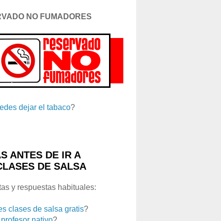
RVADO NO FUMADORES
edes dejar el tabaco
?
S ANTES DE IR A
CLASES DE SALSA
as y respuestas habituales:
es clases de salsa gratis
?
 profesor nativo
?