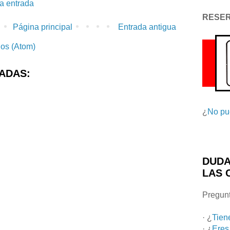
la entrada
RESE
Página principal
Entrada antigua
ios (Atom)
ADAS:
¿
No pu
DUDA
LAS 
Pregunt
· ¿
Tien
· ¿
Eres