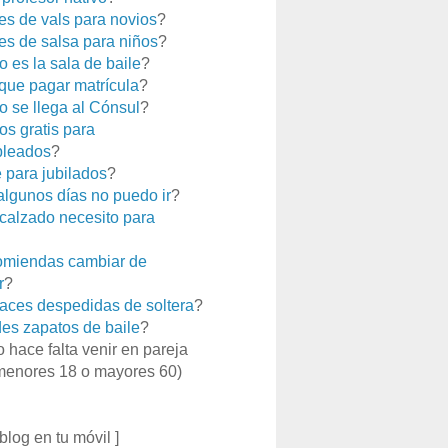
es de vals para novios
?
es de salsa para niños
?
 es la sala de baile
?
que pagar matrícula
?
 se llega al Cónsul
?
os gratis para
leados
?
e para jubilados
?
 algunos días no puedo ir
?
calzado necesito para
miendas cambiar de
r
?
aces despedidas de soltera
?
es zapatos de baile
?
o hace falta venir en pareja
menores 18 o mayores 60)
 blog en tu móvil ]