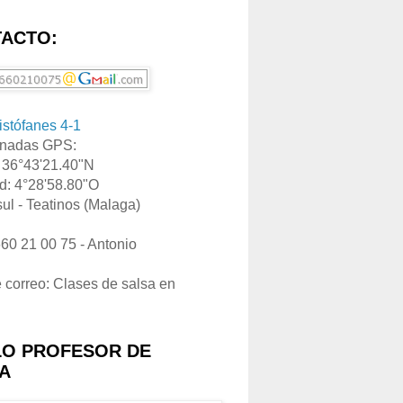
ACTO:
ristófanes 4-1
nadas GPS:
: 36°43'21.40"N
d: 4°28'58.80"O
ul - Teatinos (Malaga)
660 21 00 75 - Antonio
e correo: Clases de salsa en
LO PROFESOR DE
A