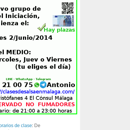
orarios de clase
: De