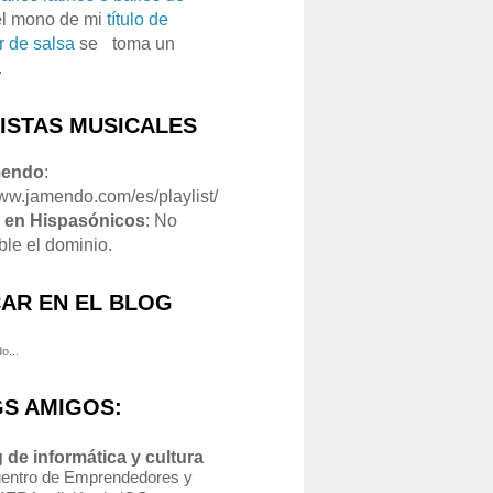
el mono de mi
título de
r de salsa
se
o
toma un
.
LISTAS MUSICALES
mendo
:
www.jamendo.com/es/playlist/
1
en Hispasónicos
: No
ble el dominio.
AR EN EL BLOG
o...
S AMIGOS:
 de informática y cultura
entro de Emprendedores y