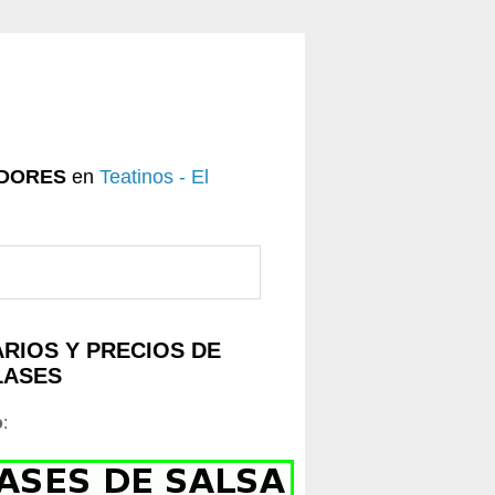
DORES
en
Teatinos - El
RIOS Y PRECIOS DE
LASES
o
: