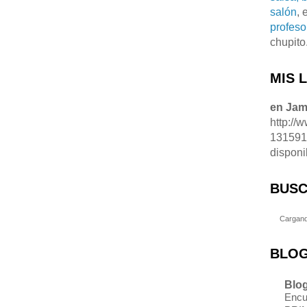
salón
, 
profeso
chupito
MIS 
en Ja
http://
13159
disponi
BUSC
Cargand
BLOG
Blog
Encu