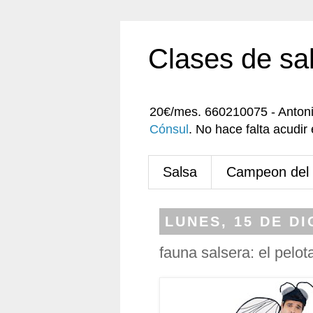
Clases de sa
20€/mes. 660210075 - Anton
Cónsul
. No hace falta acudi
Salsa
Campeon del
LUNES, 15 DE DI
fauna salsera: el pelot