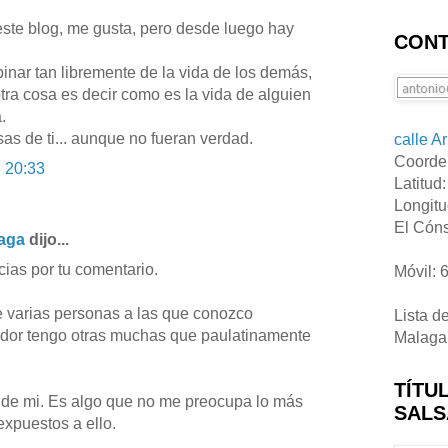
ste blog, me gusta, pero desde luego hay
CONT
nar tan libremente de la vida de los demás,
tra cosa es decir como es la vida de alguien
.
sas de ti... aunque no fueran verdad.
calle A
Coorde
 20:33
Latitud
Longitu
El Cóns
laga
dijo...
ias por tu comentario.
Móvil: 
e varias personas a las que conozco
Lista d
dor tengo otras muchas que paulatinamente
Malaga
TÍTU
s de mi. Es algo que no me preocupa lo más
SALS
xpuestos a ello.