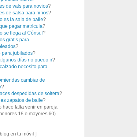
es de vals para novios
?
es de salsa para niños
?
 es la sala de baile
?
que pagar matrícula
?
 se llega al Cónsul
?
os gratis para
leados
?
e para jubilados
?
 algunos días no puedo ir
?
calzado necesito para
miendas cambiar de
r
?
aces despedidas de soltera
?
es zapatos de baile
?
o hace falta venir en pareja
menores 18 o mayores 60)
 blog en tu móvil ]