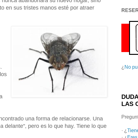
los nunca abandonará su nuevo hogar, sino
to en sus tristes manos esté por atraer
RESE
.
¿
No pu
los
ya
DUDA
LAS 
Pregunt
ncontrado una forma de relacionarse. Una
ia delante", pero es lo que hay. Tiene lo que
· ¿
Tien
· ¿
Eres