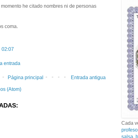
n momento he citado nombres ni de personas
jos coma.
 02:07
la entrada
Página principal
Entrada antigua
ios (Atom)
ADAS:
Cada ve
profeso
salsa, b