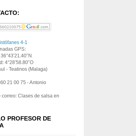
ACTO:
ristófanes 4-1
nadas GPS:
: 36°43'21.40"N
d: 4°28'58.80"O
ul - Teatinos (Malaga)
660 21 00 75 - Antonio
e correo: Clases de salsa en
LO PROFESOR DE
A