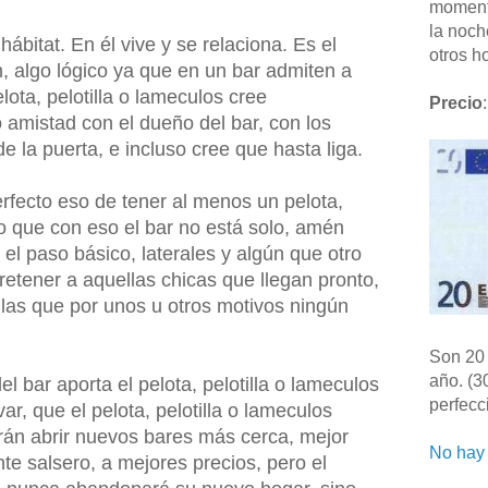
moment
la noch
ábitat. En él vive y se relaciona. Es el
otros ho
n, algo lógico ya que en un bar admiten a
lota, pelotilla o lameculos cree
Precio
:
amistad con el dueño del bar, con los
e la puerta, e incluso cree que hasta liga.
erfecto eso de tener al menos un pelota,
to que con eso el bar no está solo, amén
el paso básico, laterales y algún que otro
retener a aquellas chicas que llegan pronto,
 las que por unos u otros motivos ningún
Son 20 
año. (3
l bar aporta el pelota, pelotilla o lameculos
perfecc
var, que el pelota, pelotilla o lameculos
drán abrir nuevos bares más cerca, mejor
No hay 
e salsero, a mejores precios, pero el