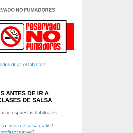
RVADO NO FUMADORES
edes dejar el tabaco
?
S ANTES DE IR A
CLASES DE SALSA
as y respuestas habituales:
es clases de salsa gratis
?
 profesor nativo
?