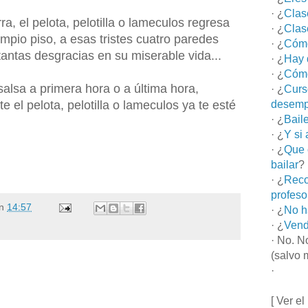
· ¿
Clas
rra, el pelota, pelotilla o lameculos regresa
· ¿
Clas
impio piso, a esas tristes cuatro paredes
· ¿
Cómo
antas desgracias en su miserable vida...
· ¿
Hay 
· ¿
Cómo
alsa a primera hora o a última hora,
· ¿
Curs
 el pelota, pelotilla o lameculos ya te esté
desemp
· ¿
Bail
· ¿
Y si
· ¿
Que 
bailar
?
· ¿
Reco
profeso
n
14:57
· ¿
No h
· ¿
Vend
· No. N
(salvo 
·
[ Ver el