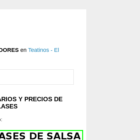
DORES
en
Teatinos - El
RIOS Y PRECIOS DE
LASES
o
: