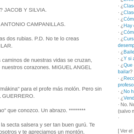
· ¿
Clas
n? JACOB Y SILVIA.
· ¿
Clas
· ¿
Cómo
lar. ANTONIO CAMPANILLAS.
· ¿
Hay 
· ¿
Cómo
as dos rubias. P.D. No te lo creas
· ¿
Curs
ILAR.
desemp
· ¿
Bail
· ¿
Y si
s caminos de nuestras vidas se cruzan,
· ¿
Que 
de nuestros corazones. MIGUEL ANGEL
bailar
?
· ¿
Reco
profeso
mákina" para el profe más molón. Pero sin
· ¿
No h
EL GUERRERO.
· ¿
Vend
· No. N
ao" que conozco. Un abrazo. ********
(salvo 
·
la secta salsera y ser tan buen gurú. Te
[ Ver el
osotros y te apreciamos un montón.