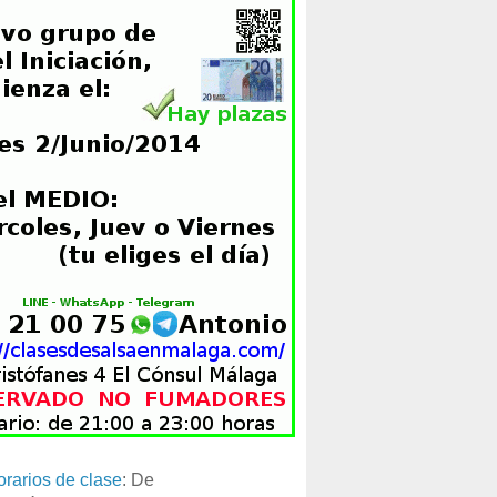
orarios de clase
: De