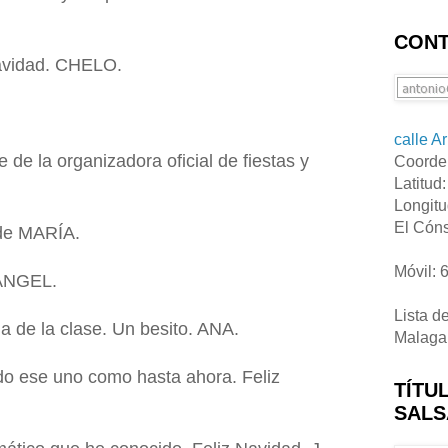
CONT
 navidad. CHELO.
calle A
 de la organizadora oficial de fiestas y
Coorde
Latitud
Longitu
El Cóns
 de MARÍA.
Móvil: 
 ÁNGEL.
Lista d
a de la clase. Un besito. ANA.
Malaga
do ese uno como hasta ahora. Feliz
TÍTU
SALS