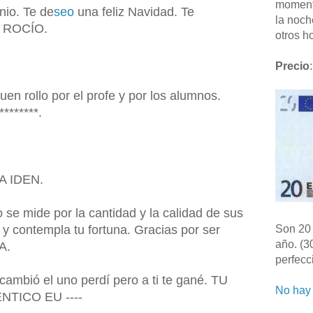
moment
nio. Te de
seo
una feliz Navidad. Te
la noch
. ROCÍO.
otros ho
.
Precio
:
buen rollo por el profe y por los alumnos.
*******.
PA IDEN.
 se mide por la cantidad y la calidad de sus
 y contempla tu fortuna. Gracias por ser
Son 20 
año. (3
A.
perfecc
cambió el uno perdí pero a ti te gané. TU
No hay 
NTICO EU ----