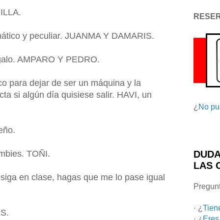
ILLA.
RESE
emático y peculiar. JUANMA Y DAMARIS.
 regalo. AMPARO Y PEDRO.
co para dejar de ser un máquina y la
cta si algún día quisiese salir. HAVI, un
¿
No pu
eño.
ambies. TOÑI.
DUDA
LAS 
 siga en clase, hagas que me lo pase igual
Pregunt
· ¿
Tien
S.
· ¿
Eres