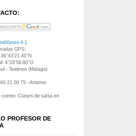
ACTO:
ristófanes 4-1
nadas GPS:
: 36°43'21.40"N
d: 4°28'58.80"O
ul - Teatinos (Malaga)
660 21 00 75 - Antonio
e correo: Clases de salsa en
LO PROFESOR DE
A