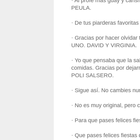
· Al profe más guay y caris
PEULA.
· De tus piarderas favorit
· Gracias por hacer olvidar
UNO. DAVID Y VIRGINIA.
· Yo que pensaba que la s
comidas. Gracias por deja
POLI SALSERO.
· Sigue así. No cambies 
· No es muy original, per
· Para que pases felices fie
· Que pases felices fiestas 