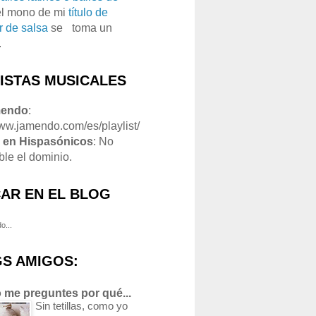
el mono de mi
título de
r de salsa
se
o
toma un
.
LISTAS MUSICALES
mendo
:
www.jamendo.com/es/playlist/
1
en Hispasónicos
: No
ble el dominio.
AR EN EL BLOG
o...
S AMIGOS:
 me preguntes por qué...
Sin tetillas, como yo