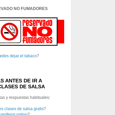
RVADO NO FUMADORES
edes dejar el tabaco
?
S ANTES DE IR A
CLASES DE SALSA
as y respuestas habituales:
es clases de salsa gratis
?
 profesor nativo
?