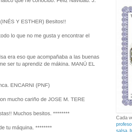
mático que he conocido. Feliz Navidad. J.
as (INÉS Y ESTHER) Besitos!!
 todo lo que no me gusta y encontrar el
alsa era eso que acompañaba a las buenas
rme ser tu aprendiz de mákina. MANÚ EL
nunca. ENCARNI (PNF)
o con mucho cariño de JOSE M. TERE
stas!! Muchos besitos. ********
Cada ve
profeso
de tu máquina. ********
salsa, b