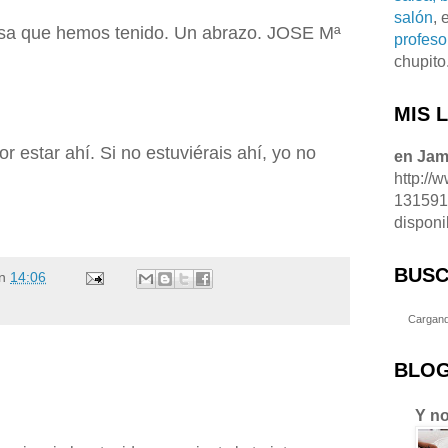
salón
, 
alsa que hemos tenido. Un abrazo. JOSE Mª
profeso
chupito
MIS 
r estar ahí. Si no estuviérais ahí, yo no
en Ja
http://
13159
disponi
BUSC
n
14:06
Cargand
BLOG
Y no