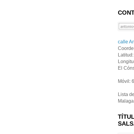
CONT
calle A
Coorde
Latitud
Longitu
El Cóns
Móvil: 
Lista d
Malaga
TÍTU
SALS