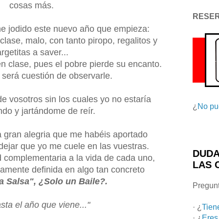
cosas más.
RESE
ene
jodido
este nuevo año que empieza:
 clase, malo, con tanto piropo,
regalitos
y
argetitas
a
saver
...
n clase, pues el pobre pierde su encanto.
será cuestión de observarle.
e vosotros sin los cuales yo no estaría
¿
No pu
endo y
jartándome
de reír.
a gran alegria que me habéis aportado
 dejar que yo me cuele en las vuestras.
DUDA
d complementaria a la vida de cada uno,
LAS 
nsamente definida en algo tan concreto
a Salsa", ¿Solo un Baile?.
Pregunt
sta el año que viene..."
· ¿
Tien
· ¿
Eres