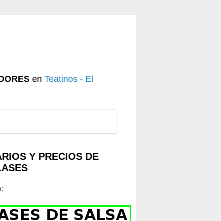
DORES
en
Teatinos - El
RIOS Y PRECIOS DE
LASES
o
: