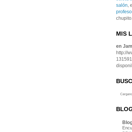
salón
, 
profeso
chupito
MIS 
en Ja
http://
13159
disponi
BUSC
Cargand
BLOG
Blog
Encu