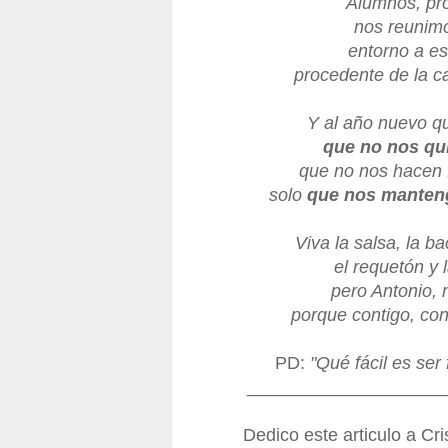
Alumnos, pro
nos reunimo
entorno a e
procedente de la c
Y al año nuevo qu
que no nos qui
que no nos hacen f
solo
que nos mantenga
Viva la salsa, la
ba
el
requetón
y 
pero Antonio, 
porque contigo, con
PD
:
"Qué
fácil
es ser 
____________________
Dedico este articulo a
Cri