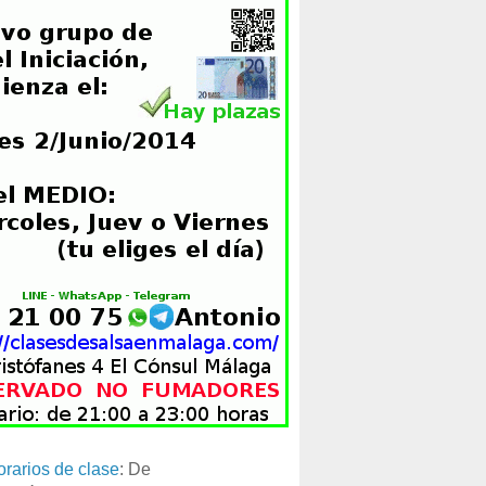
orarios de clase
: De