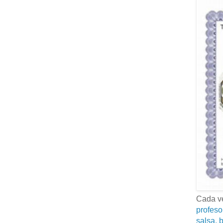
Cada ve
profeso
salsa, b