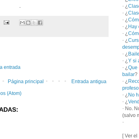
.
· ¿
Clas
· ¿
Clas
· ¿
Cómo
· ¿
Hay 
· ¿
Cómo
· ¿
Curs
desemp
· ¿
Bail
· ¿
Y si
la entrada
· ¿
Que 
bailar
?
· ¿
Reco
Página principal
Entrada antigua
profeso
ios (Atom)
· ¿
No h
· ¿
Vend
· No. N
ADAS:
(salvo 
·
[ Ver el