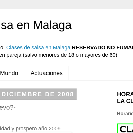
lsa en Malaga
io.
Clases de salsa en Malaga
RESERVADO NO FUMA
r en pareja (salvo menores de 18 o mayores de 60)
 Mundo
Actuaciones
 DICIEMBRE DE 2008
HORA
LA C
uevo?-
Horari
vidad y prospero año 2009