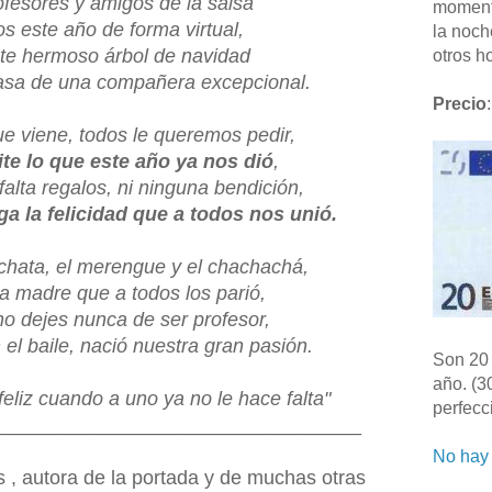
fesores y amigos de la salsa
moment
s este año de forma virtual,
la noch
ste hermoso árbol de navidad
otros ho
asa de una compañera excepcional.
Precio
:
e viene, todos le queremos pedir,
te lo que este año ya nos dió
,
alta regalos, ni ninguna bendición,
 la felicidad que a todos nos unió.
chata
, el merengue y el
chachachá
,
la madre que a todos los parió,
no dejes nunca de ser profesor,
 el baile, nació nuestra gran pasión.
Son 20 
año. (3
feliz cuando a uno ya no le hace falta"
perfecc
_________________________________
No hay 
s
, autora de la portada y de muchas otras