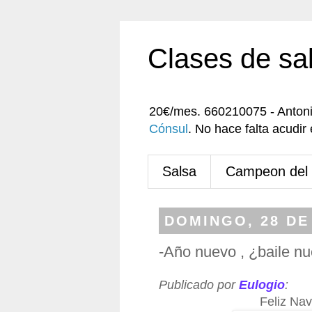
Clases de sa
20€/mes. 660210075 - Anton
Cónsul
. No hace falta acudi
Salsa
Campeon del
DOMINGO, 28 DE
-Año nuevo , ¿baile n
Publicado por
Eulogio
:
Feliz Na