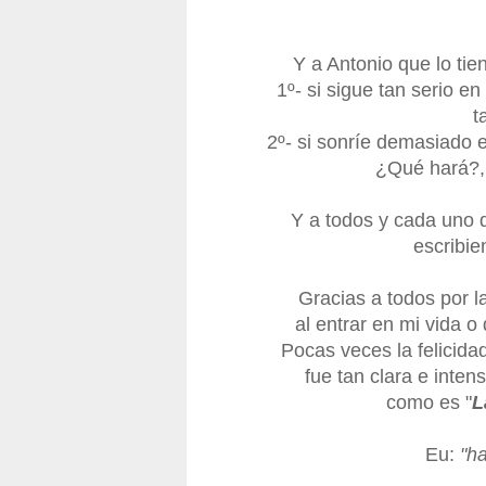
Y a Antonio que lo ti
1º- si sigue tan serio en
t
2º- si sonríe demasiado e
¿Qué hará?, 
Y a todos y cada uno d
escribi
Gracias a todos por l
al entrar en mi vida o
Pocas veces la felicida
fue tan clara e inte
como es "
L
Eu
:
"ha