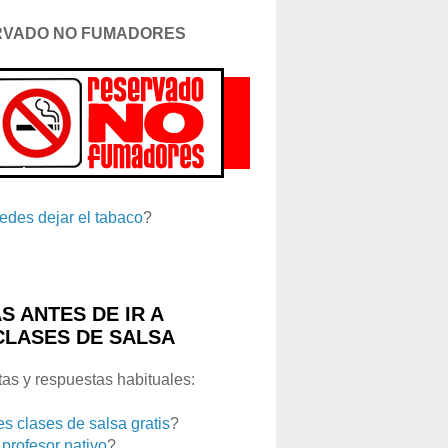
RVADO NO FUMADORES
edes dejar el tabaco
?
S ANTES DE IR A
CLASES DE SALSA
as y respuestas habituales:
es clases de salsa gratis
?
 profesor nativo
?