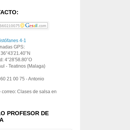
ACTO:
ristófanes 4-1
nadas GPS:
: 36°43'21.40"N
d: 4°28'58.80"O
ul - Teatinos (Malaga)
660 21 00 75 - Antonio
e correo: Clases de salsa en
LO PROFESOR DE
A