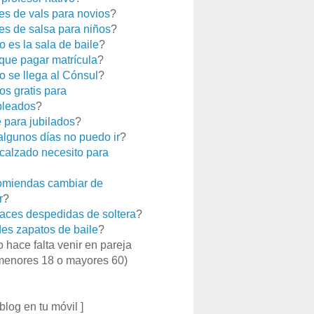
es de vals para novios
?
es de salsa para niños
?
 es la sala de baile
?
que pagar matrícula
?
 se llega al Cónsul
?
os gratis para
leados
?
e para jubilados
?
 algunos días no puedo ir
?
calzado necesito para
miendas cambiar de
r
?
aces despedidas de soltera
?
es zapatos de baile
?
o hace falta venir en pareja
menores 18 o mayores 60)
 blog en tu móvil ]