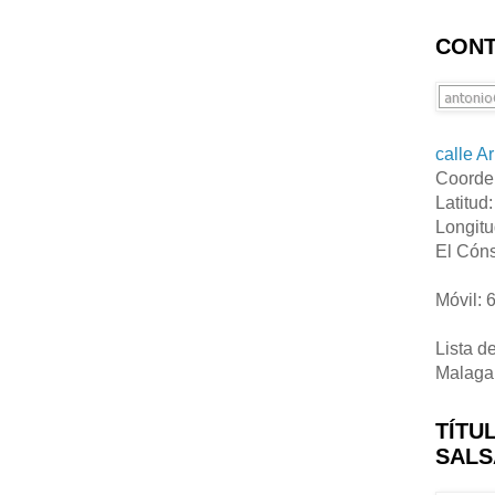
CONT
calle A
Coorde
Latitud
Longitu
El Cóns
Móvil: 
Lista d
Malaga
TÍTU
SALS