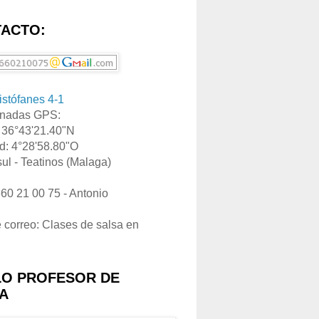
ACTO:
ristófanes 4-1
nadas GPS:
: 36°43'21.40"N
d: 4°28'58.80"O
ul - Teatinos (Malaga)
660 21 00 75 - Antonio
e correo: Clases de salsa en
LO PROFESOR DE
A