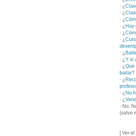
· ¿
Clas
· ¿
Clas
· ¿
Cómo
· ¿
Hay 
· ¿
Cómo
· ¿
Curs
desemp
· ¿
Bail
· ¿
Y si
· ¿
Que 
bailar
?
· ¿
Reco
profeso
· ¿
No h
· ¿
Vend
· No. N
(salvo 
·
[ Ver el