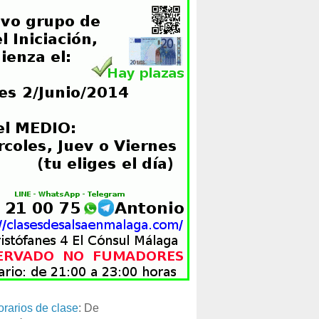
orarios de clase
: De