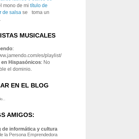
el mono de mi
título de
r de salsa
se
o
toma un
.
LISTAS MUSICALES
mendo
:
www.jamendo.com/es/playlist/
1
en Hispasónicos
: No
ble el dominio.
AR EN EL BLOG
o...
S AMIGOS:
 de informática y cultura
de la Persona Emprendedora