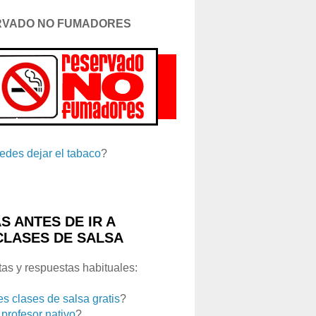
RVADO NO FUMADORES
edes dejar el tabaco
?
S ANTES DE IR A
CLASES DE SALSA
as y respuestas habituales:
es clases de salsa gratis
?
 profesor nativo
?