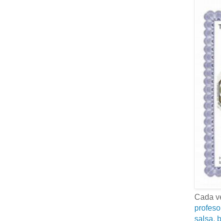
Cada ve
profeso
salsa, b