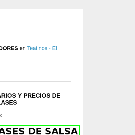
DORES
en
Teatinos - El
RIOS Y PRECIOS DE
LASES
o
: