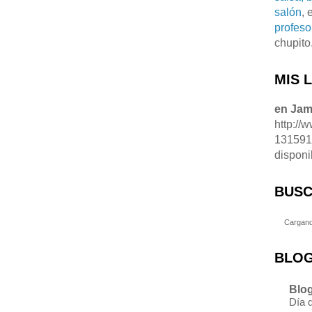
salón
, 
profeso
chupito
MIS 
en Ja
http://
13159
disponi
BUSC
Cargand
BLOG
Blog
Día 