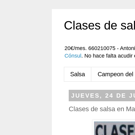
Clases de sa
20€/mes. 660210075 - Anton
Cónsul
. No hace falta acudi
Salsa
Campeon del
JUEVES, 24 DE J
Clases de salsa en Ma