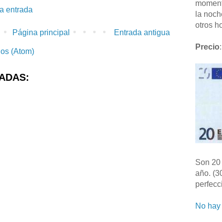
moment
la entrada
la noch
otros ho
Página principal
Entrada antigua
Precio
:
ios (Atom)
ADAS:
Son 20 
año. (3
perfecc
No hay 