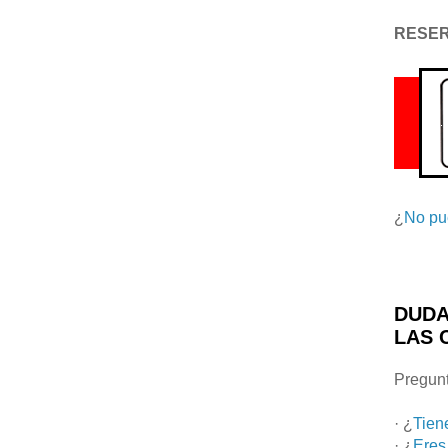
RESE
¿
No pu
DUDA
LAS 
Pregunt
· ¿
Tien
· ¿
Eres