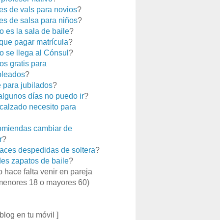
es de vals para novios
?
es de salsa para niños
?
 es la sala de baile
?
que pagar matrícula
?
 se llega al Cónsul
?
os gratis para
leados
?
e para jubilados
?
 algunos días no puedo ir
?
calzado necesito para
miendas cambiar de
r
?
aces despedidas de soltera
?
es zapatos de baile
?
o hace falta venir en pareja
menores 18 o mayores 60)
 blog en tu móvil ]