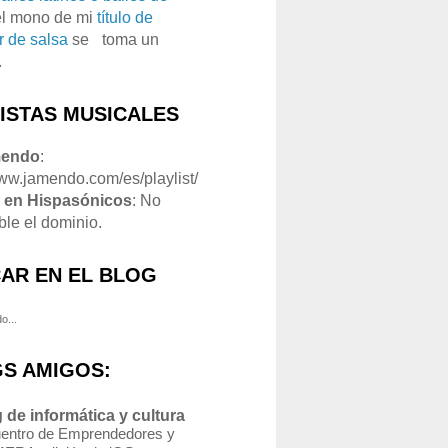
el mono de mi
título de
r de salsa
se
o
toma un
.
LISTAS MUSICALES
mendo
:
www.jamendo.com/es/playlist/
1
en Hispasónicos
: No
ble el dominio.
AR EN EL BLOG
o...
S AMIGOS:
 de informática y cultura
entro de Emprendedores y