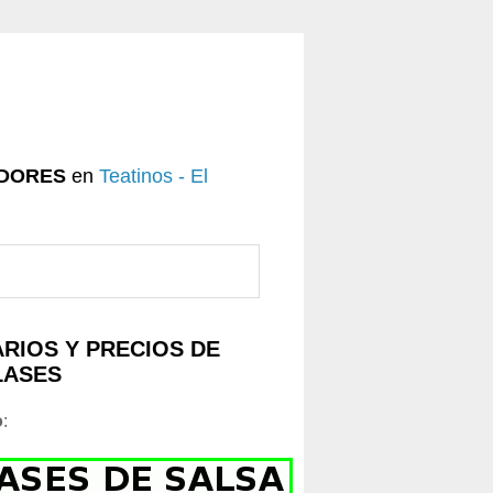
DORES
en
Teatinos - El
RIOS Y PRECIOS DE
LASES
o
: