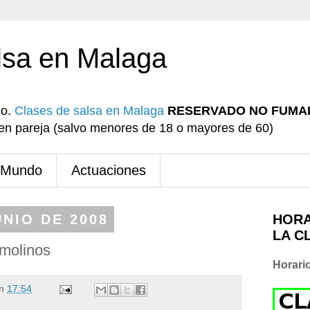
lsa en Malaga
io.
Clases de salsa en Malaga
RESERVADO NO FUMA
r en pareja (salvo menores de 18 o mayores de 60)
 Mundo
Actuaciones
UNIO DE 2008
HORA
LA C
emolinos
Horari
n
17:54