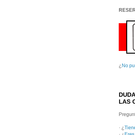
RESE
¿
No pu
DUDA
LAS 
Pregunt
· ¿
Tien
· ¿
Eres