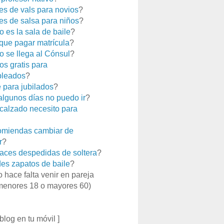
es de vals para novios
?
es de salsa para niños
?
 es la sala de baile
?
que pagar matrícula
?
 se llega al Cónsul
?
os gratis para
leados
?
e para jubilados
?
 algunos días no puedo ir
?
calzado necesito para
miendas cambiar de
r
?
aces despedidas de soltera
?
es zapatos de baile
?
o hace falta venir en pareja
menores 18 o mayores 60)
 blog en tu móvil ]