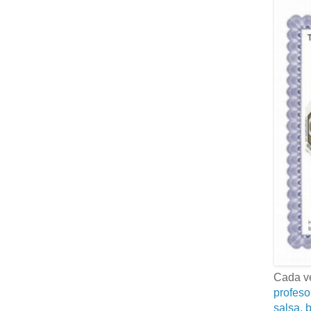
Cada ve
profeso
salsa, b