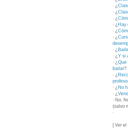
· ¿
Clas
· ¿
Clas
· ¿
Cómo
· ¿
Hay 
· ¿
Cómo
· ¿
Curs
desemp
· ¿
Bail
· ¿
Y si
· ¿
Que 
bailar
?
· ¿
Reco
profeso
· ¿
No h
· ¿
Vend
· No. N
(salvo 
·
[ Ver el