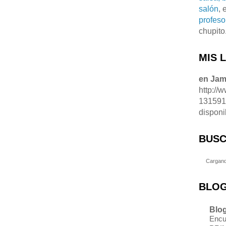
salón
, 
profeso
chupito
MIS 
en Ja
http://
13159
disponi
BUSC
Cargand
BLOG
Blog
Encu