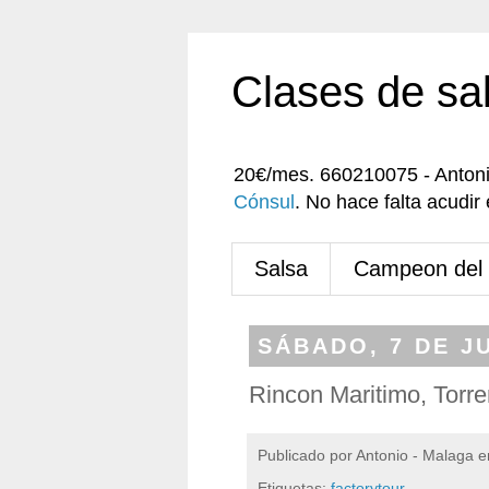
Clases de sa
20€/mes. 660210075 - Anton
Cónsul
. No hace falta acudi
Salsa
Campeon del
SÁBADO, 7 DE J
Rincon Maritimo, Torr
Publicado por
Antonio - Malaga
e
Etiquetas:
factorytour