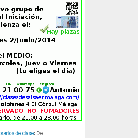
orarios de clase
: De