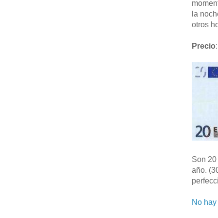
moment
la noch
otros ho
Precio
:
Son 20 
año. (3
perfecc
No hay 