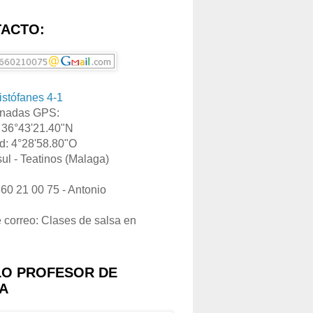
ACTO:
ristófanes 4-1
nadas GPS:
: 36°43'21.40"N
d: 4°28'58.80"O
ul - Teatinos (Malaga)
660 21 00 75 - Antonio
e correo: Clases de salsa en
LO PROFESOR DE
A