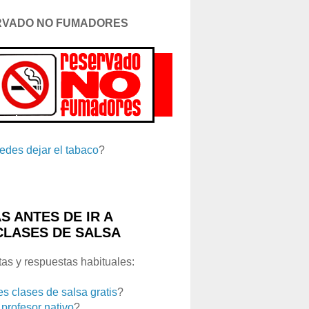
RVADO NO FUMADORES
edes dejar el tabaco
?
S ANTES DE IR A
CLASES DE SALSA
as y respuestas habituales:
es clases de salsa gratis
?
 profesor nativo
?