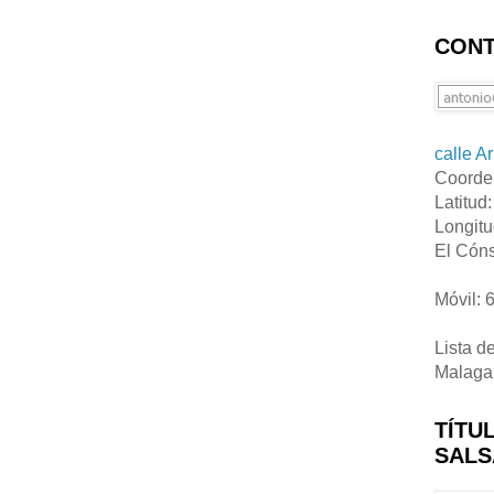
CONT
calle A
Coorde
Latitud
Longitu
El Cóns
Móvil: 
Lista d
Malaga
TÍTU
SALS