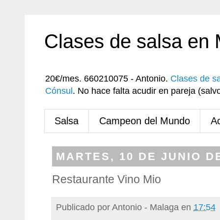
Clases de salsa en
20€/mes. 660210075 - Antonio.
Clases de s
Cónsul
. No hace falta acudir en pareja (sa
Salsa
Campeon del Mundo
A
MARTES, 10 DE JUNIO D
Restaurante Vino Mio
Publicado por
Antonio - Malaga
en
17:54