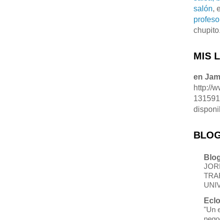
salón
, 
profeso
chupito
MIS 
en Ja
http://
13159
disponi
BLOG
Blog
JOR
TRA
UNI
Eclo
"Un 
nego