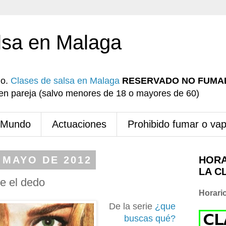
lsa en Malaga
io.
Clases de salsa en Malaga
RESERVADO NO FUMA
r en pareja (salvo menores de 18 o mayores de 60)
 Mundo
Actuaciones
Prohibido fumar o va
 MAYO DE 2012
HORA
LA C
e el dedo
Horari
De la serie
¿que
buscas qué?