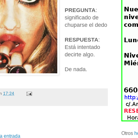
PREGUNTA
:
significado de
chuparse el dedo
RESPUESTA
:
Está intentado
decirte algo.
De nada.
n
17:24
Otros
h
la entrada