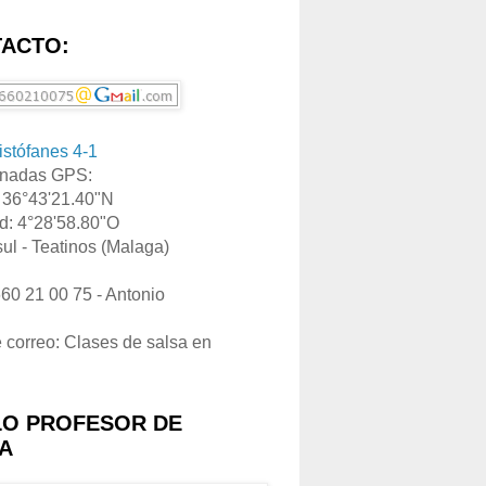
ACTO:
ristófanes 4-1
nadas GPS:
: 36°43'21.40"N
d: 4°28'58.80"O
ul - Teatinos (Malaga)
660 21 00 75 - Antonio
e correo: Clases de salsa en
LO PROFESOR DE
A