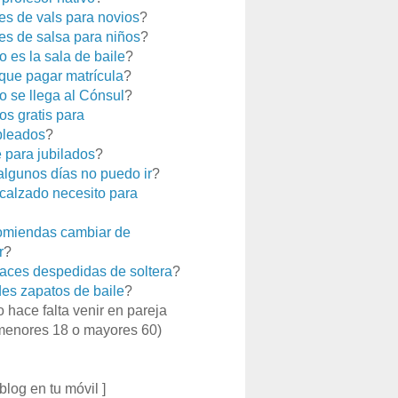
es de vals para novios
?
es de salsa para niños
?
 es la sala de baile
?
que pagar matrícula
?
 se llega al Cónsul
?
os gratis para
leados
?
e para jubilados
?
 algunos días no puedo ir
?
calzado necesito para
miendas cambiar de
r
?
aces despedidas de soltera
?
es zapatos de baile
?
o hace falta venir en pareja
menores 18 o mayores 60)
 blog en tu móvil ]