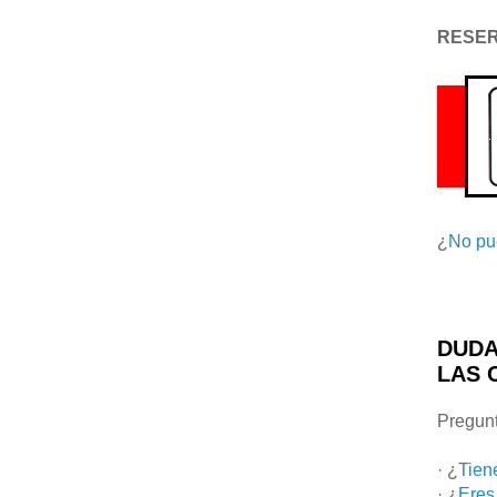
RESE
¿
No pu
DUDA
LAS 
Pregunt
· ¿
Tien
· ¿
Eres