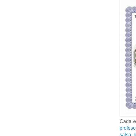
Cada ve
profeso
salsa, b