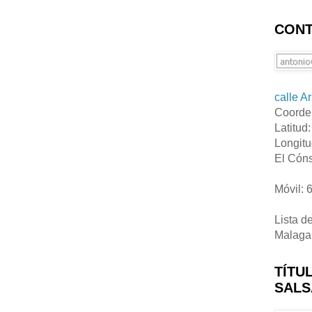
CONT
calle A
Coorde
Latitud
Longitu
El Cóns
Móvil: 
Lista d
Malaga
TÍTU
SALS