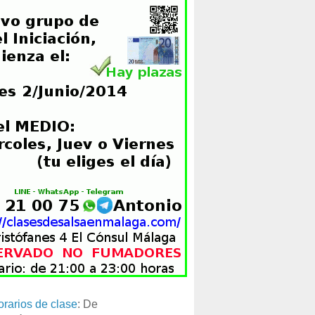
orarios de clase
: De