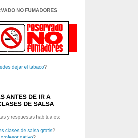
RVADO NO FUMADORES
edes dejar el tabaco
?
S ANTES DE IR A
CLASES DE SALSA
as y respuestas habituales:
es clases de salsa gratis
?
 profesor nativo
?