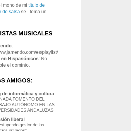
el mono de mi
título de
r de salsa
se
o
toma un
.
LISTAS MUSICALES
mendo
:
www.jamendo.com/es/playlist/
1
en Hispasónicos
: No
ble el dominio.
S AMIGOS:
 de informática y cultura
NADA FOMENTO DEL
BAJO AUTÓNOMO EN LAS
VERSIDADES ANDALUZAS
sión liberal
estupendo gestor de los
cios privados"