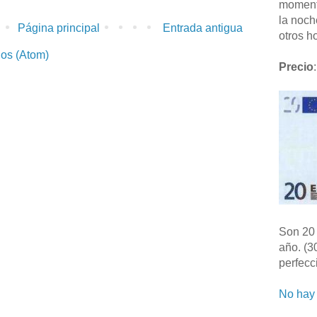
moment
la noch
Página principal
Entrada antigua
otros ho
ios (Atom)
Precio
:
Son 20 
año. (3
perfecc
No hay 