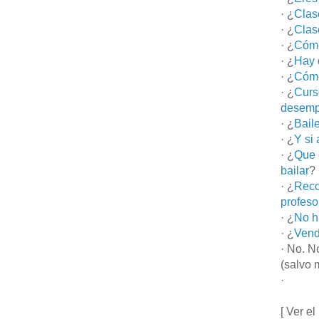
· ¿
Clas
· ¿
Clas
· ¿
Cómo
· ¿
Hay 
· ¿
Cómo
· ¿
Curs
desemp
· ¿
Bail
· ¿
Y si
· ¿
Que 
bailar
?
· ¿
Reco
profeso
· ¿
No h
· ¿
Vend
· No. N
(salvo 
·
[ Ver el