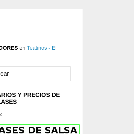
DORES
en
Teatinos - El
pear
RIOS Y PRECIOS DE
LASES
o
: