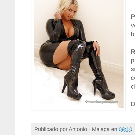
P
v
b
R
p
s
c
c
D
Publicado por
Antonio - Malaga
en
09:10