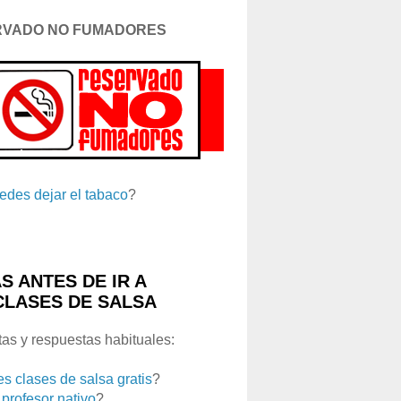
RVADO NO FUMADORES
edes dejar el tabaco
?
S ANTES DE IR A
CLASES DE SALSA
as y respuestas habituales:
es clases de salsa gratis
?
 profesor nativo
?