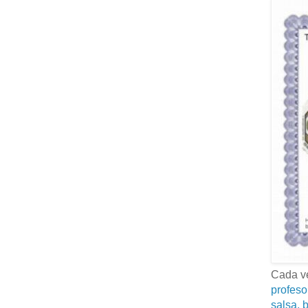
Cada ve
profeso
salsa, b