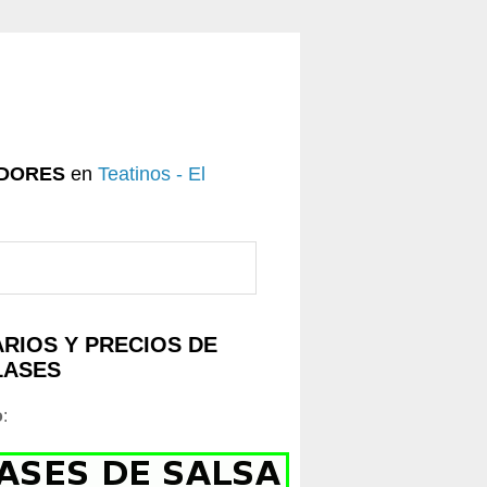
DORES
en
Teatinos - El
RIOS Y PRECIOS DE
LASES
o
: