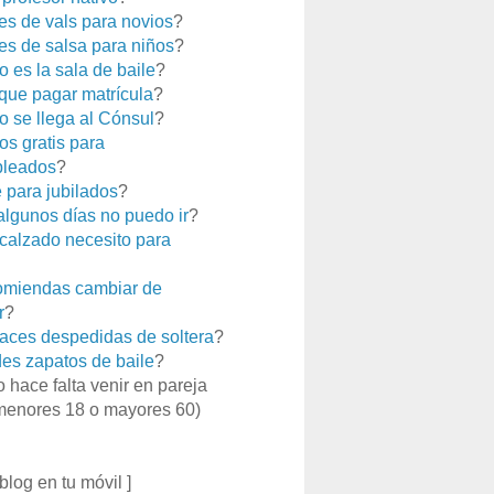
es de vals para novios
?
es de salsa para niños
?
 es la sala de baile
?
que pagar matrícula
?
 se llega al Cónsul
?
os gratis para
leados
?
e para jubilados
?
 algunos días no puedo ir
?
calzado necesito para
miendas cambiar de
r
?
aces despedidas de soltera
?
es zapatos de baile
?
o hace falta venir en pareja
menores 18 o mayores 60)
 blog en tu móvil ]