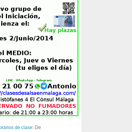
orarios de clase
: De