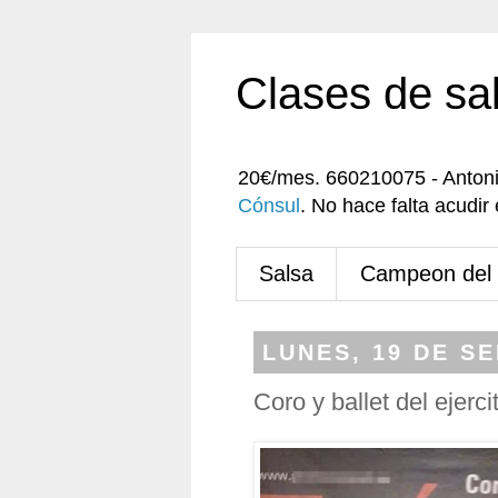
Clases de sa
20€/mes. 660210075 - Anton
Cónsul
. No hace falta acudi
Salsa
Campeon del
LUNES, 19 DE S
Coro y ballet del ejerci