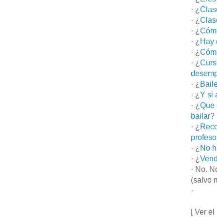
· ¿
Clas
· ¿
Clas
· ¿
Cómo
· ¿
Hay 
· ¿
Cómo
· ¿
Curs
desemp
· ¿
Bail
· ¿
Y si
· ¿
Que 
bailar
?
· ¿
Reco
profeso
· ¿
No h
· ¿
Vend
· No. N
(salvo 
·
[ Ver el