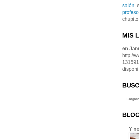
salón
, 
profeso
chupito
MIS 
en Ja
http://
13159
disponi
BUSC
Cargand
BLOG
Y no