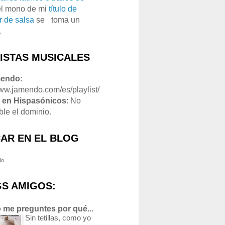
el mono de mi
título de
r de salsa
se
o
toma un
.
LISTAS MUSICALES
mendo
:
www.jamendo.com/es/playlist/
1
en Hispasónicos
: No
ble el dominio.
AR EN EL BLOG
o...
S AMIGOS:
 me preguntes por qué...
Sin tetillas, como yo