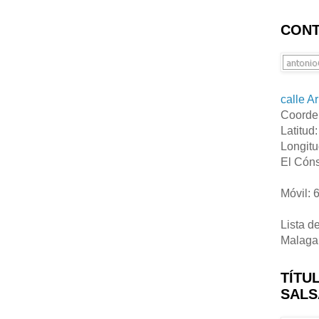
CONT
calle A
Coorde
Latitud
Longitu
El Cóns
Móvil: 
Lista d
Malaga
TÍTU
SALS