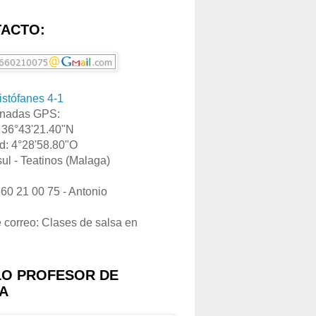
ACTO:
ristófanes 4-1
nadas GPS:
: 36°43'21.40"N
d: 4°28'58.80"O
ul - Teatinos (Malaga)
660 21 00 75 - Antonio
e correo: Clases de salsa en
LO PROFESOR DE
A