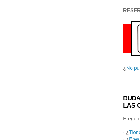
RESE
¿
No pu
DUDA
LAS 
Pregunt
· ¿
Tien
· ¿
Eres