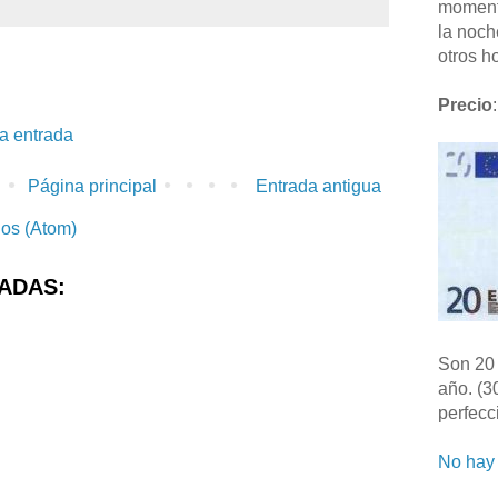
moment
la noch
otros ho
Precio
:
la entrada
Página principal
Entrada antigua
ios (Atom)
ADAS:
Son 20 
año. (3
perfecc
No hay 