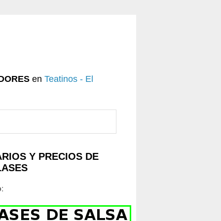
DORES
en
Teatinos - El
RIOS Y PRECIOS DE
LASES
o
: