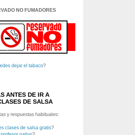
RVADO NO FUMADORES
edes dejar el tabaco
?
S ANTES DE IR A
CLASES DE SALSA
as y respuestas habituales:
es clases de salsa gratis
?
 profesor nativo
?