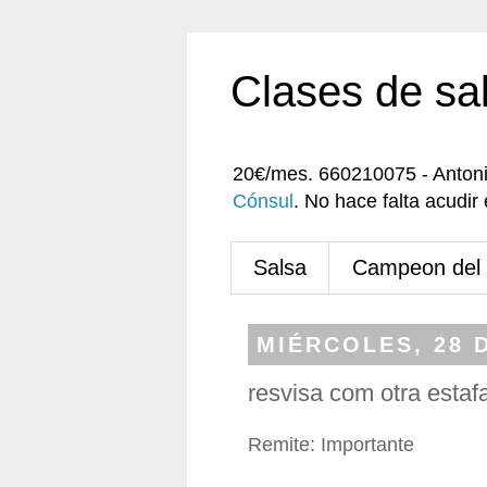
Clases de sa
20€/mes. 660210075 - Anton
Cónsul
. No hace falta acudi
Salsa
Campeon del
MIÉRCOLES, 28 
resvisa com otra estaf
Remite: Importante