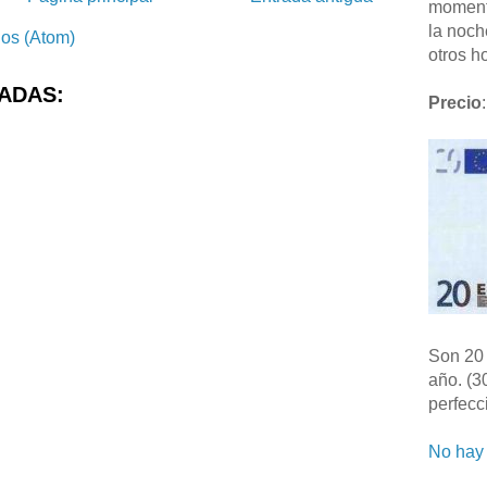
moment
la noch
ios (Atom)
otros ho
ADAS:
Precio
:
Son 20 
año. (3
perfecc
No hay 