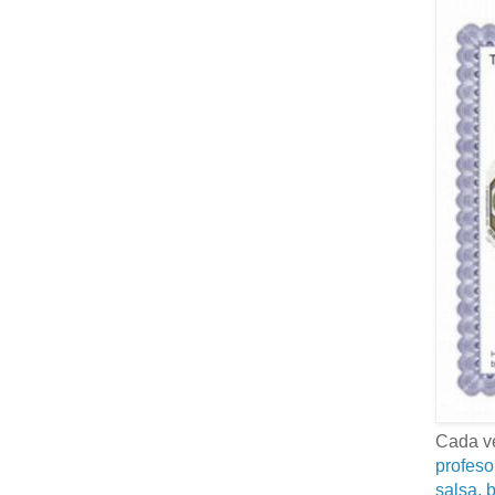
Cada ve
profeso
salsa, b