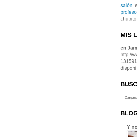
salón
, 
profeso
chupito
MIS 
en Ja
http://
13159
disponi
BUSC
Cargand
BLOG
Y no