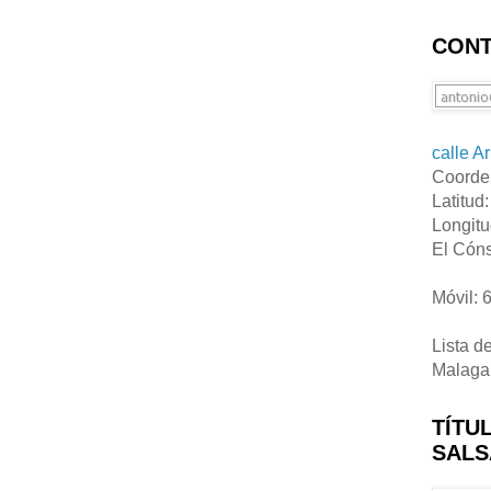
CONT
calle A
Coorde
Latitud
Longitu
El Cóns
Móvil: 
Lista d
Malaga
TÍTU
SALS