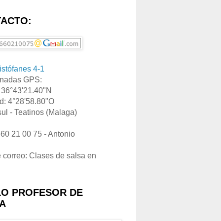
ACTO:
ristófanes 4-1
nadas GPS:
: 36°43'21.40"N
d: 4°28'58.80"O
ul - Teatinos (Malaga)
660 21 00 75 - Antonio
e correo: Clases de salsa en
LO PROFESOR DE
A