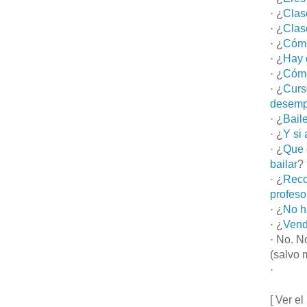
· ¿
Clas
· ¿
Clas
· ¿
Cómo
· ¿
Hay 
· ¿
Cómo
· ¿
Curs
desemp
· ¿
Bail
· ¿
Y si
· ¿
Que 
bailar
?
· ¿
Reco
profeso
· ¿
No h
· ¿
Vend
· No. N
(salvo 
·
[ Ver el