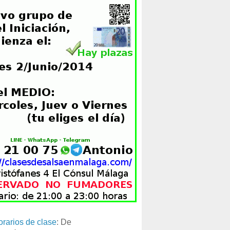
orarios de clase
: De