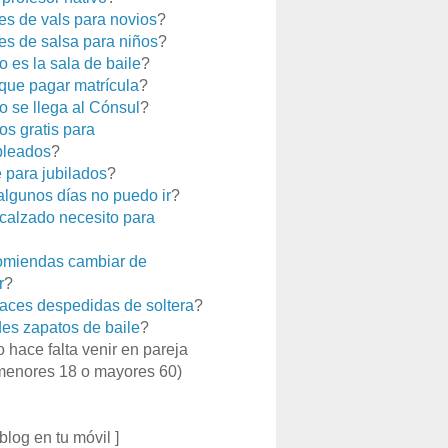
es de vals para novios
?
es de salsa para niños
?
 es la sala de baile
?
que pagar matrícula
?
 se llega al Cónsul
?
os gratis para
leados
?
e para jubilados
?
 algunos días no puedo ir
?
calzado necesito para
miendas cambiar de
r
?
aces despedidas de soltera
?
es zapatos de baile
?
o hace falta venir en pareja
menores 18 o mayores 60)
 blog en tu móvil ]