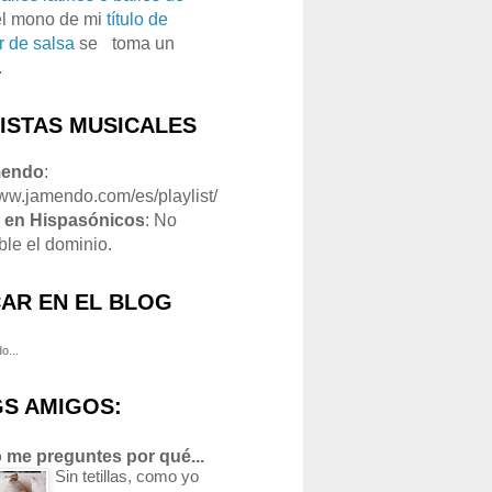
el mono de mi
título de
r de salsa
se
o
toma un
.
LISTAS MUSICALES
mendo
:
www.jamendo.com/es/playlist/
1
en Hispasónicos
: No
ble el dominio.
AR EN EL BLOG
o...
S AMIGOS:
 me preguntes por qué...
Sin tetillas, como yo