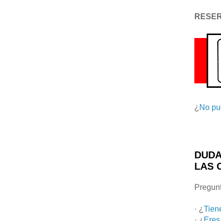
RESE
¿
No pu
DUDA
LAS 
Pregunt
· ¿
Tien
· ¿
Eres