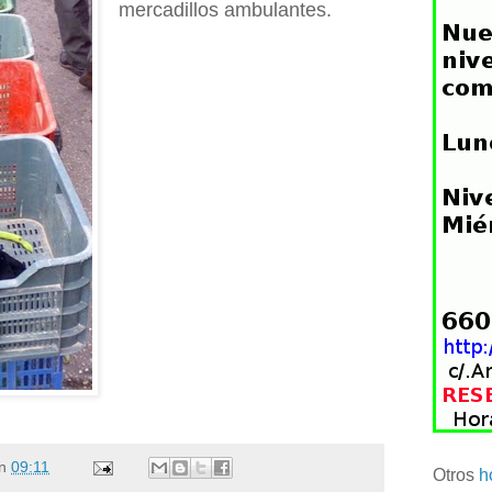
mercadillos ambulantes.
n
09:11
Otros
h