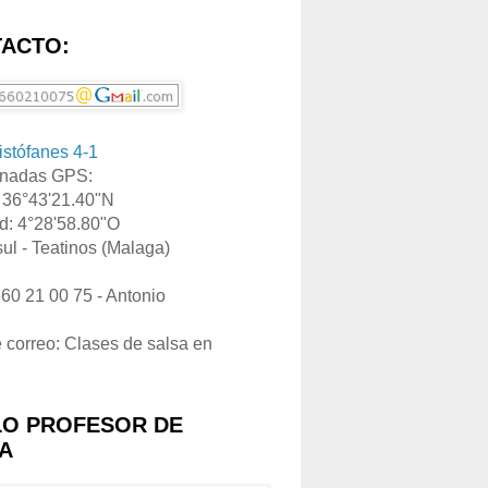
ACTO:
ristófanes 4-1
nadas GPS:
: 36°43'21.40"N
d: 4°28'58.80"O
ul - Teatinos (Malaga)
660 21 00 75 - Antonio
e correo: Clases de salsa en
LO PROFESOR DE
A