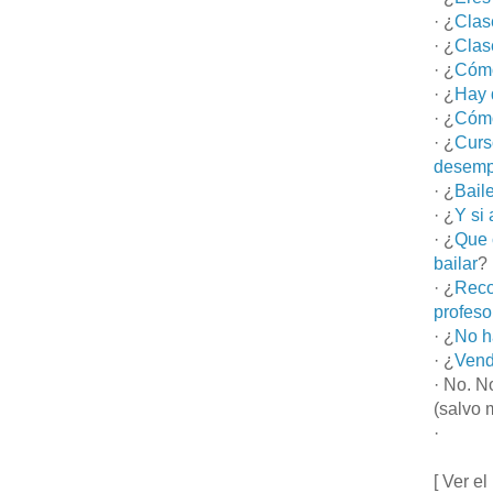
· ¿
Clas
· ¿
Clas
· ¿
Cómo
· ¿
Hay 
· ¿
Cómo
· ¿
Curs
desemp
· ¿
Bail
· ¿
Y si
· ¿
Que 
bailar
?
· ¿
Reco
profeso
· ¿
No h
· ¿
Vend
· No. N
(salvo 
·
[ Ver el