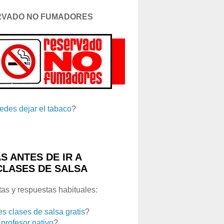
RVADO NO FUMADORES
edes dejar el tabaco
?
S ANTES DE IR A
CLASES DE SALSA
as y respuestas habituales:
es clases de salsa gratis
?
 profesor nativo
?