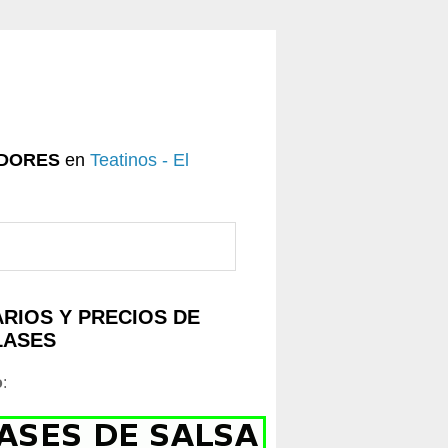
DORES
en
Teatinos - El
RIOS Y PRECIOS DE
LASES
o
: