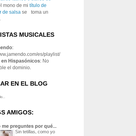
el mono de mi
título de
r de salsa
se
o
toma un
.
LISTAS MUSICALES
mendo
:
www.jamendo.com/es/playlist/
1
en Hispasónicos
: No
ble el dominio.
AR EN EL BLOG
o...
S AMIGOS:
 me preguntes por qué...
Sin tetillas, como yo