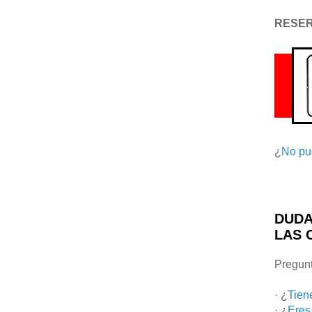
RESE
¿
No pu
DUDA
LAS 
Pregunt
· ¿
Tien
· ¿
Eres