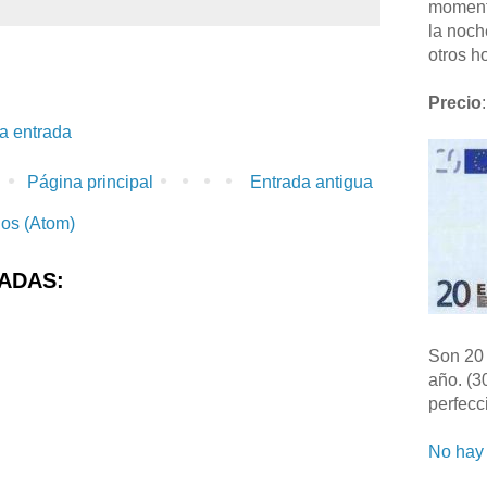
moment
la noch
otros ho
Precio
:
la entrada
Página principal
Entrada antigua
ios (Atom)
ADAS:
Son 20 
año. (3
perfecc
No hay 