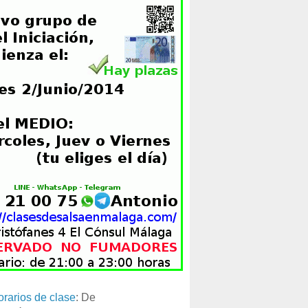
orarios de clase
: De