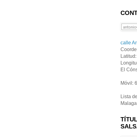
CONT
calle A
Coorde
Latitud
Longitu
El Cóns
Móvil: 
Lista d
Malaga
TÍTU
SALS