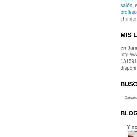
salón
, 
profeso
chupito
MIS 
en Ja
http://
13159
disponi
BUSC
Cargand
BLOG
Y no