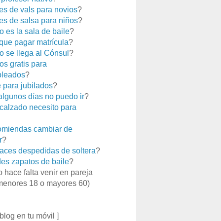
es de vals para novios
?
es de salsa para niños
?
 es la sala de baile
?
que pagar matrícula
?
 se llega al Cónsul
?
os gratis para
leados
?
e para jubilados
?
 algunos días no puedo ir
?
calzado necesito para
miendas cambiar de
r
?
aces despedidas de soltera
?
es zapatos de baile
?
o hace falta venir en pareja
menores 18 o mayores 60)
 blog en tu móvil ]