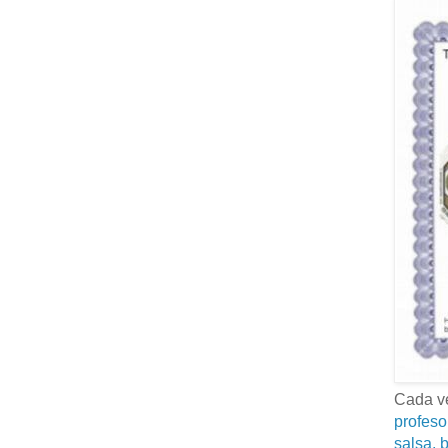
Cada ve
profeso
salsa, b