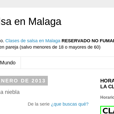
lsa en Malaga
io.
Clases de salsa en Malaga
RESERVADO NO FUMA
r en pareja (salvo menores de 18 o mayores de 60)
 Mundo
ENERO DE 2013
HORA
LA C
a niebla
Horari
De la serie
¿que buscas qué?