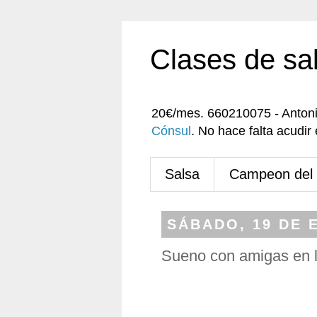
Clases de sa
20€/mes. 660210075 - Anton
Cónsul
. No hace falta acudi
Salsa
Campeon del
SÁBADO, 19 DE 
Sueno con amigas en l