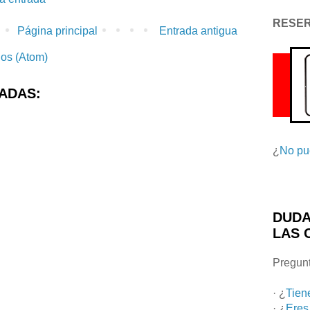
RESE
Página principal
Entrada antigua
ios (Atom)
ADAS:
¿
No pu
DUDA
LAS 
Pregunt
· ¿
Tien
· ¿
Eres