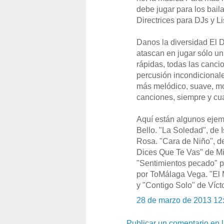
debe jugar para los bail
Directrices para DJs y 
Danos la diversidad El D
atascan en jugar sólo un
rápidas, todas las canci
percusión incondicional
más melódico, suave, mo
canciones, siempre y cua
Aquí están algunos ejem
Bello. "La Soledad", de 
Rosa. "Cara de Niño", d
Dices Que Te Vas" de Mi
"Sentimientos pecado" p
por ToMálaga Vega. "El M
y "Contigo Solo" de Víct
28 de marzo de 2013 12
Publicar un comentario en 