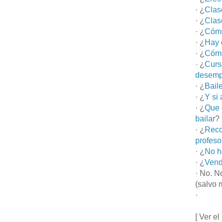
· ¿
Clas
· ¿
Clas
· ¿
Cómo
· ¿
Hay 
· ¿
Cómo
· ¿
Curs
desemp
· ¿
Bail
· ¿
Y si
· ¿
Que 
bailar
?
· ¿
Reco
profeso
· ¿
No h
· ¿
Vend
· No. N
(salvo 
·
[ Ver el