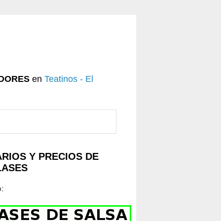
DORES
en
Teatinos - El
RIOS Y PRECIOS DE
LASES
o
: