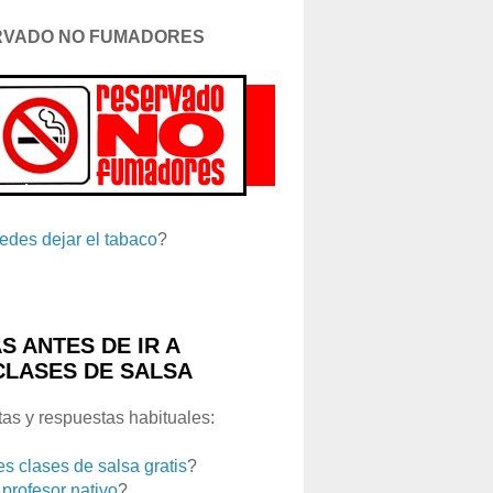
RVADO NO FUMADORES
edes dejar el tabaco
?
S ANTES DE IR A
CLASES DE SALSA
as y respuestas habituales:
es clases de salsa gratis
?
 profesor nativo
?