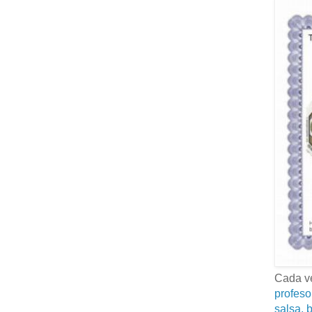
Cada ve
profeso
salsa, b