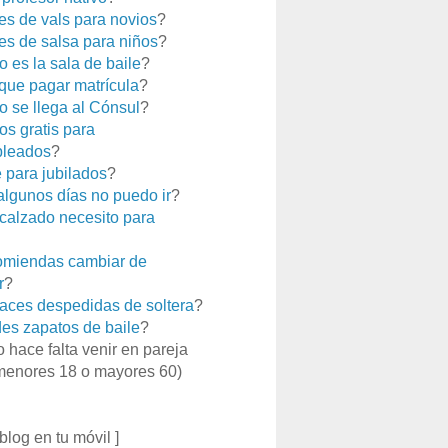
es de vals para novios
?
es de salsa para niños
?
 es la sala de baile
?
que pagar matrícula
?
 se llega al Cónsul
?
os gratis para
leados
?
e para jubilados
?
 algunos días no puedo ir
?
calzado necesito para
miendas cambiar de
r
?
aces despedidas de soltera
?
es zapatos de baile
?
o hace falta venir en pareja
menores 18 o mayores 60)
 blog en tu móvil ]