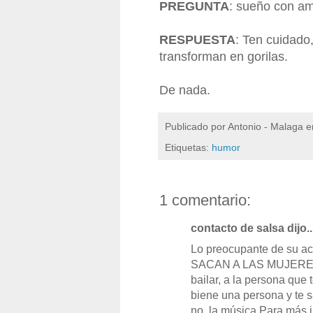
PREGUNTA
: sueño con am
RESPUESTA
: Ten cuidado
transforman en gorilas.
De nada.
Publicado por
Antonio - Malaga
e
Etiquetas:
humor
1 comentario:
contacto de salsa dijo..
Lo preocupante de su act
SACAN A LAS MUJERES, 
bailar, a la persona que 
biene una persona y te s
no. la música Para más 