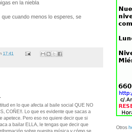
igas en la niebla
, que cuando menos lo esperes, se
n
17:41
.
itud en lo que afecta al baile social QUE NO
COÑE!!. Lo que es evidente que sacas a
te apetece. Pero eso no quiere decir que si
aca a bailar ELLA, le tengas que decir que
Otros
h
información sobre nuestra música y cómo se