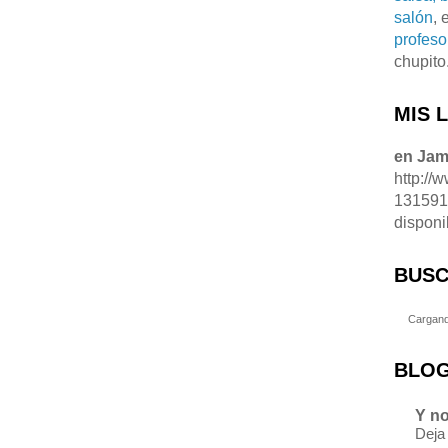
salón
, 
profeso
chupito
MIS 
en Ja
http://
13159
disponi
BUSC
Cargand
BLOG
Y no
Deja