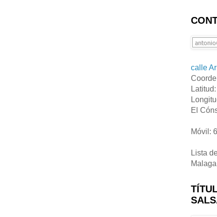
CONT
calle A
Coorde
Latitud
Longitu
El Cóns
Móvil: 
Lista d
Malaga
TÍTU
SALS