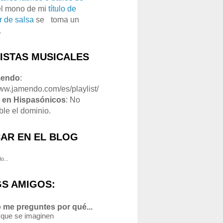
el mono de mi
título de
r de salsa
se
o
toma un
.
LISTAS MUSICALES
mendo
:
www.jamendo.com/es/playlist/
1
en Hispasónicos
: No
ble el dominio.
AR EN EL BLOG
o...
S AMIGOS:
 me preguntes por qué...
 que se imaginen