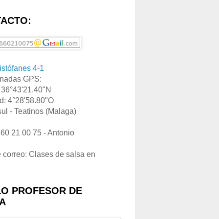
ACTO:
ristófanes 4-1
nadas GPS:
: 36°43'21.40"N
d: 4°28'58.80"O
ul - Teatinos (Malaga)
660 21 00 75 - Antonio
e correo: Clases de salsa en
LO PROFESOR DE
A