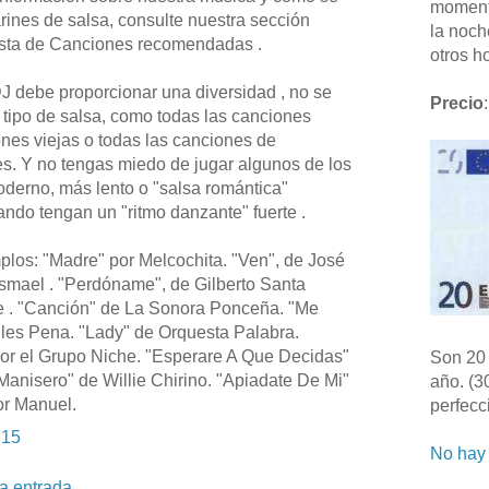
moment
arines de salsa, consulte nuestra sección
la noch
Lista de Canciones recomendadas .
otros ho
J debe proporcionar una diversidad , no se
Precio
:
 tipo de salsa, como todas las canciones
ones viejas o todas las canciones de
es. Y no tengas miedo de jugar algunos de los
derno, más lento o "salsa romántica"
ndo tengan un "ritmo danzante" fuerte .
plos: "Madre" por Melcochita. "Ven", de José
Ismael . "Perdóname", de Gilberto Santa
e . "Canción" de La Sonora Ponceña. "Me
les Pena. "Lady" de Orquesta Palabra.
or el Grupo Niche. "Esperare A Que Decidas"
Son 20 
anisero" de Willie Chirino. "Apiadate De Mi"
año. (3
or Manuel.
perfecc
:15
No hay 
la entrada