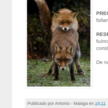
PRE
foll
RES
fuímo
contá
De n
Publicado por
Antonio - Malaga
en
16:11