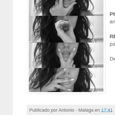
P
a
R
pa
D
Publicado por
Antonio - Malaga
en
17:41