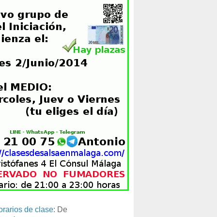
orarios de clase
: De