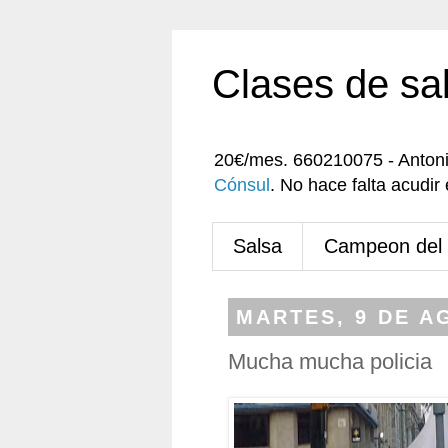
Clases de sa
20€/mes. 660210075 - Anton
Cónsul
. No hace falta acudi
Salsa
Campeon del
MARTES, 9 DE A
Mucha mucha policia