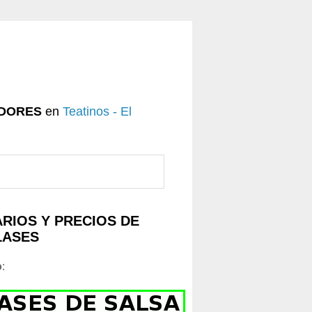
DORES
en
Teatinos - El
RIOS Y PRECIOS DE
LASES
o
: