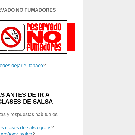
RVADO NO FUMADORES
edes dejar el tabaco
?
S ANTES DE IR A
CLASES DE SALSA
as y respuestas habituales:
es clases de salsa gratis
?
 profesor nativo
?