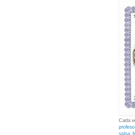
Cada ve
profeso
salsa, b