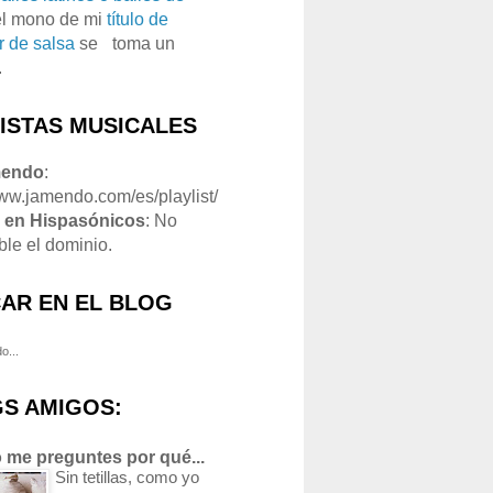
el mono de mi
título de
r de salsa
se
o
toma un
.
LISTAS MUSICALES
mendo
:
www.jamendo.com/es/playlist/
1
en Hispasónicos
: No
ble el dominio.
AR EN EL BLOG
o...
S AMIGOS:
 me preguntes por qué...
Sin tetillas, como yo