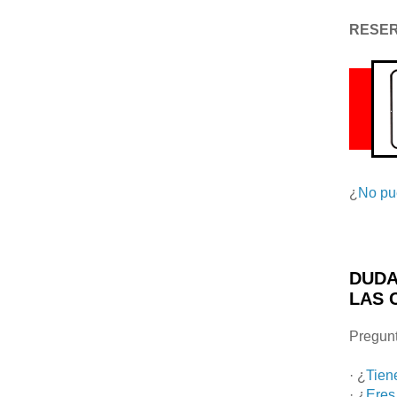
RESE
¿
No pu
DUDA
LAS 
Pregunt
· ¿
Tien
· ¿
Eres