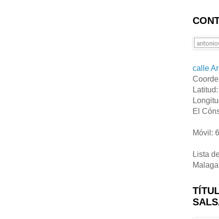
CONT
calle A
Coorde
Latitud
Longitu
El Cóns
Móvil: 
Lista d
Malaga
TÍTU
SALS