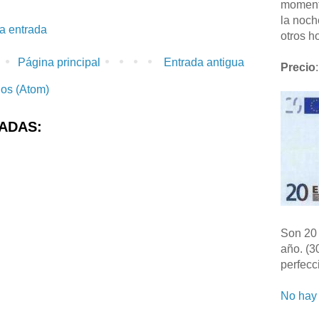
moment
la noch
la entrada
otros ho
Página principal
Entrada antigua
Precio
:
ios (Atom)
ADAS:
Son 20 
año. (3
perfecc
No hay 