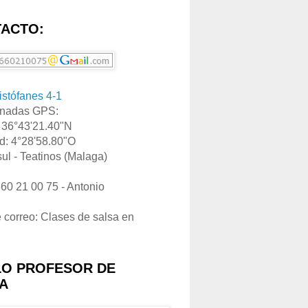
ACTO:
ristófanes 4-1
nadas GPS:
: 36°43'21.40"N
d: 4°28'58.80"O
ul - Teatinos (Malaga)
660 21 00 75 - Antonio
e correo: Clases de salsa en
LO PROFESOR DE
A