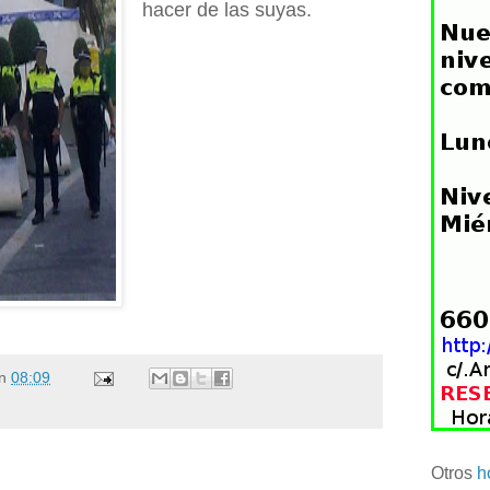
hacer de las suyas.
n
08:09
Otros
h