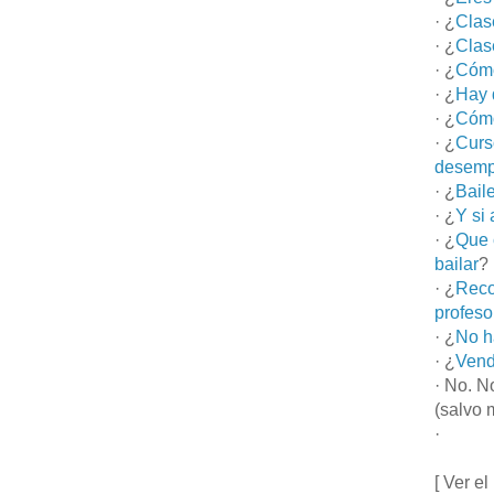
· ¿
Clas
· ¿
Clas
· ¿
Cómo
· ¿
Hay 
· ¿
Cómo
· ¿
Curs
desemp
· ¿
Bail
· ¿
Y si
· ¿
Que 
bailar
?
· ¿
Reco
profeso
· ¿
No h
· ¿
Vend
· No. N
(salvo 
·
[ Ver el