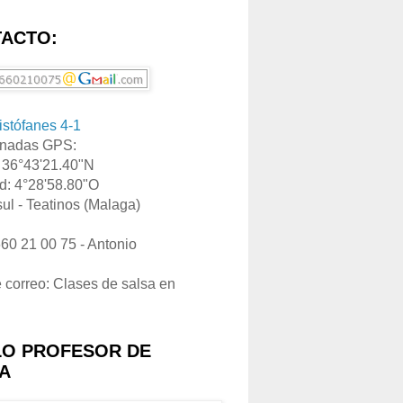
ACTO:
ristófanes 4-1
nadas GPS:
: 36°43'21.40"N
d: 4°28'58.80"O
ul - Teatinos (Malaga)
660 21 00 75 - Antonio
e correo: Clases de salsa en
LO PROFESOR DE
A