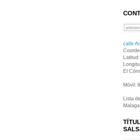
CONT
calle A
Coorde
Latitud
Longitu
El Cóns
Móvil: 
Lista d
Malaga
TÍTU
SALS