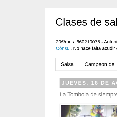
Clases de sa
20€/mes. 660210075 - Anton
Cónsul
. No hace falta acudi
Salsa
Campeon del
JUEVES, 18 DE 
La Tombola de siempr