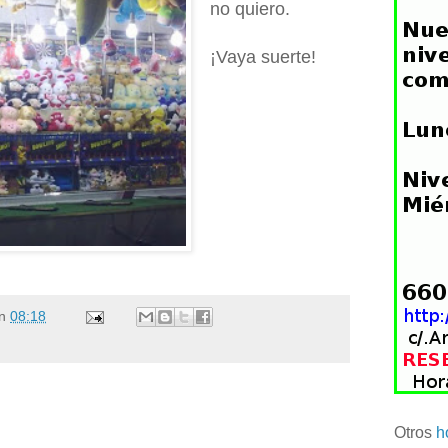
no quiero.
¡Vaya suerte!
n
08:18
Otros
h