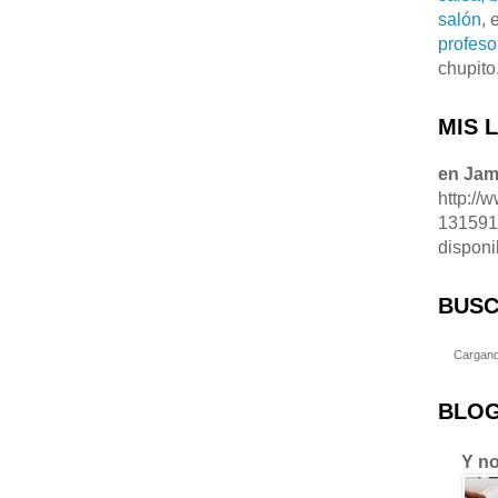
salón
, 
profeso
chupito
MIS 
en Ja
http://
13159
disponi
BUSC
Cargand
BLOG
Y no