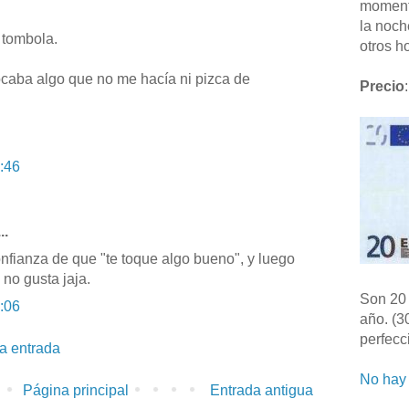
moment
la noch
 tombola.
otros ho
ocaba algo que no me hacía ni pizca de
Precio
:
:46
..
nfianza de que "te toque algo bueno", y luego
 no gusta jaja.
Son 20 
:06
año. (3
perfecc
la entrada
No hay 
Página principal
Entrada antigua