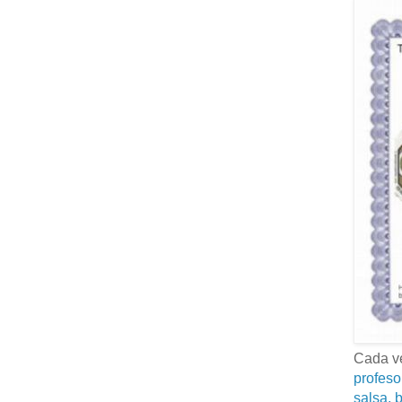
Cada ve
profeso
salsa, b