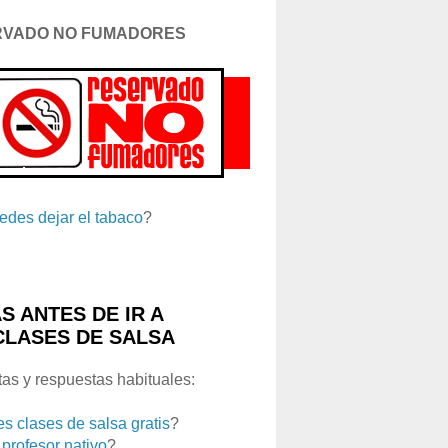
RVADO NO FUMADORES
edes dejar el tabaco
?
S ANTES DE IR A
CLASES DE SALSA
as y respuestas habituales:
es clases de salsa gratis
?
 profesor nativo
?