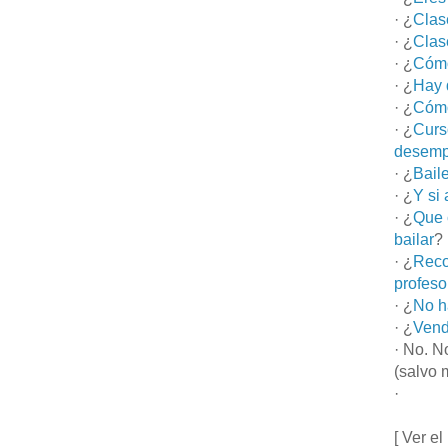
· ¿
Clas
· ¿
Clas
· ¿
Cómo
· ¿
Hay 
· ¿
Cómo
· ¿
Curs
desemp
· ¿
Bail
· ¿
Y si
· ¿
Que 
bailar
?
· ¿
Reco
profeso
· ¿
No h
· ¿
Vend
· No. N
(salvo 
·
[ Ver el