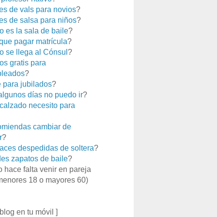
es de vals para novios
?
es de salsa para niños
?
 es la sala de baile
?
que pagar matrícula
?
 se llega al Cónsul
?
os gratis para
leados
?
e para jubilados
?
 algunos días no puedo ir
?
calzado necesito para
miendas cambiar de
r
?
aces despedidas de soltera
?
es zapatos de baile
?
o hace falta venir en pareja
menores 18 o mayores 60)
 blog en tu móvil ]