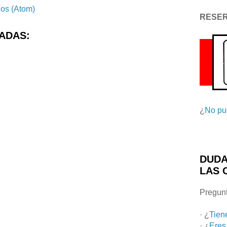
ios (Atom)
RESE
ADAS:
¿
No pu
DUDA
LAS 
Pregunt
· ¿
Tien
· ¿
Eres