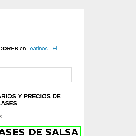
DORES
en
Teatinos - El
RIOS Y PRECIOS DE
LASES
o
: