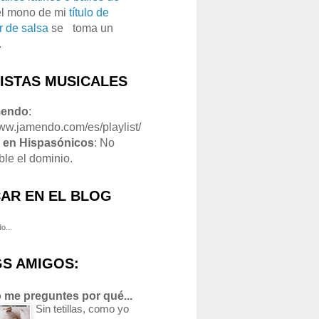
el mono de mi
título de
r de salsa
se
o
toma un
.
LISTAS MUSICALES
mendo
:
www.jamendo.com/es/playlist/
1
en Hispasónicos
: No
ble el dominio.
AR EN EL BLOG
o...
S AMIGOS:
 me preguntes por qué...
Sin tetillas, como yo