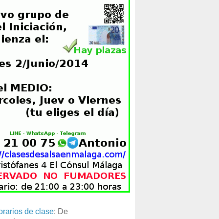
orarios de clase
: De