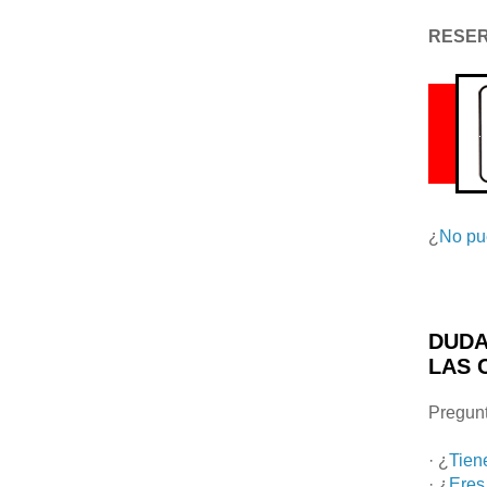
RESE
¿
No pu
DUDA
LAS 
Pregunt
· ¿
Tien
· ¿
Eres