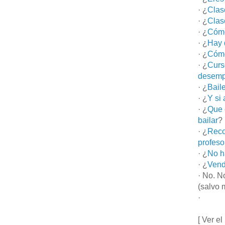
· ¿
Clas
· ¿
Clas
· ¿
Cómo
· ¿
Hay 
· ¿
Cómo
· ¿
Curs
desemp
· ¿
Bail
· ¿
Y si
· ¿
Que 
bailar
?
· ¿
Reco
profeso
· ¿
No h
· ¿
Vend
· No. N
(salvo 
·
[ Ver el