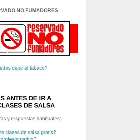
RVADO NO FUMADORES
edes dejar el tabaco
?
S ANTES DE IR A
CLASES DE SALSA
as y respuestas habituales:
es clases de salsa gratis
?
 profesor nativo
?