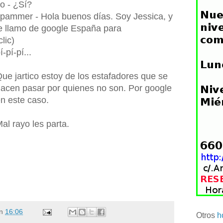
o - ¿Sí?
pammer - Hola buenos días. Soy Jessica, y
e llamo de google España para
clic)
í-pí-pí...
ue jartico estoy de los estafadores que se
acen pasar por quienes no son. Por google
n este caso.
al rayo les parta.
n
16:06
Otros
h