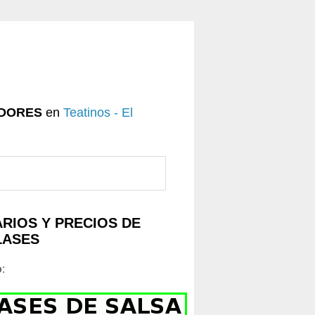
DORES
en
Teatinos - El
RIOS Y PRECIOS DE
LASES
o
: