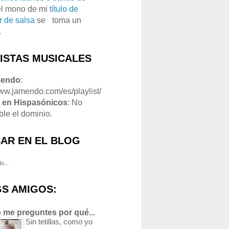
el mono de mi
título de
r de salsa
se
o
toma un
.
LISTAS MUSICALES
mendo
:
www.jamendo.com/es/playlist/
1
en Hispasónicos
: No
ble el dominio.
AR EN EL BLOG
o...
S AMIGOS:
 me preguntes por qué...
Sin tetillas, como yo