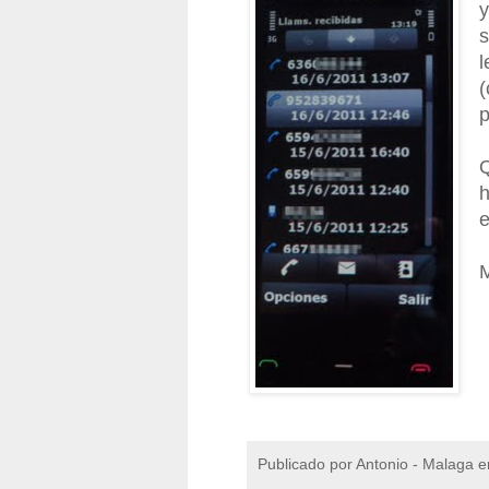
y
s
l
(
p
Q
h
e
M
Publicado por
Antonio - Malaga
e