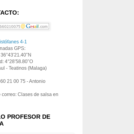
ACTO:
ristófanes 4-1
nadas GPS:
: 36°43'21.40"N
d: 4°28'58.80"O
ul - Teatinos (Malaga)
660 21 00 75 - Antonio
e correo: Clases de salsa en
LO PROFESOR DE
A