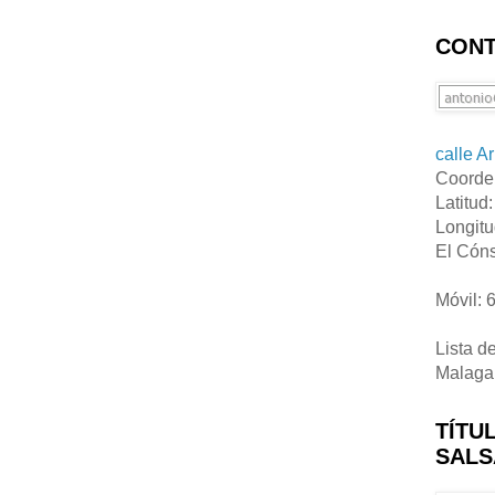
CONT
calle A
Coorde
Latitud
Longitu
El Cóns
Móvil: 
Lista d
Malaga
TÍTU
SALS