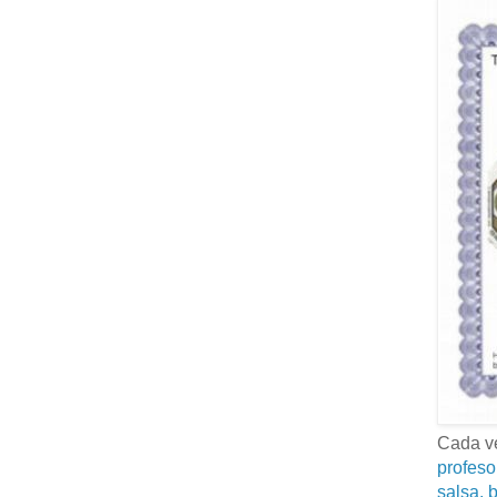
Cada ve
profeso
salsa, b