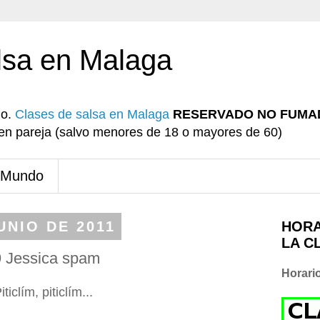
lsa en Malaga
io.
Clases de salsa en Malaga
RESERVADO NO FUMA
r en pareja (salvo menores de 18 o mayores de 60)
 Mundo
UNIO DE 2011
HORA
LA C
 Jessica spam
Horari
iticlím, piticlím...