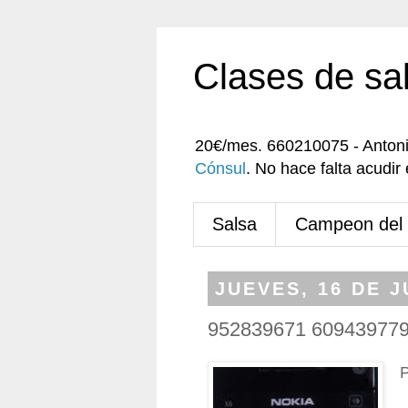
Clases de sa
20€/mes. 660210075 - Anton
Cónsul
. No hace falta acudi
Salsa
Campeon del
JUEVES, 16 DE J
952839671 609439779
P