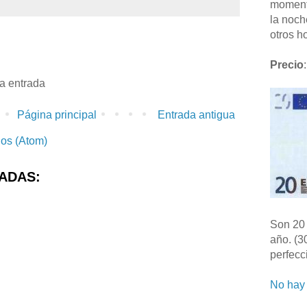
moment
la noch
otros ho
Precio
:
la entrada
Página principal
Entrada antigua
ios (Atom)
ADAS:
Son 20 
año. (3
perfecc
No hay 