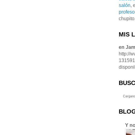
salón
, 
profeso
chupito
MIS 
en Ja
http://
13159
disponi
BUSC
Cargand
BLOG
Y no