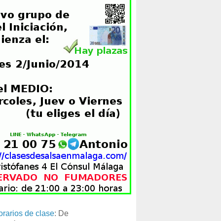
orarios de clase
: De