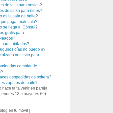
es de vals para novios
?
es de salsa para niños
?
 es la sala de baile
?
que pagar matrícula
?
 se llega al Cónsul
?
os gratis para
leados
?
e para jubilados
?
 algunos días no puedo ir
?
calzado necesito para
miendas cambiar de
r
?
aces despedidas de soltera
?
es zapatos de baile
?
o hace falta venir en pareja
menores 18 o mayores 60)
 blog en tu móvil ]