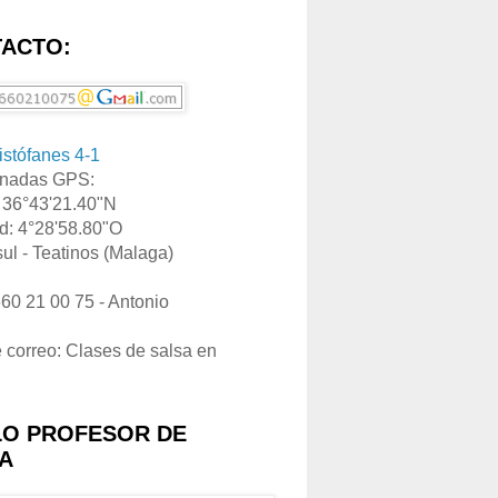
ACTO:
ristófanes 4-1
nadas GPS:
: 36°43'21.40"N
d: 4°28'58.80"O
ul - Teatinos (Malaga)
660 21 00 75 - Antonio
e correo: Clases de salsa en
LO PROFESOR DE
A