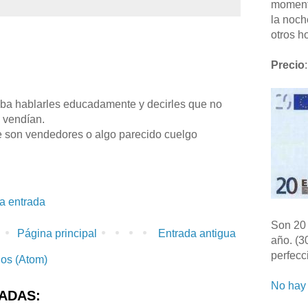
moment
la noch
otros ho
Precio
:
aba hablarles educadamente y decirles que no
 vendían.
 son vendedores o algo parecido cuelgo
la entrada
Son 20 
Página principal
Entrada antigua
año. (3
perfecc
ios (Atom)
No hay 
ADAS: