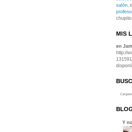
salón
, 
profeso
chupito
MIS 
en Ja
http://
13159
disponi
BUSC
Cargand
BLOG
Y no