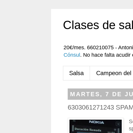
Clases de sa
20€/mes. 660210075 - Anton
Cónsul
. No hace falta acudi
Salsa
Campeon del
MARTES, 7 DE JU
6303061271243 SPAM
S
s