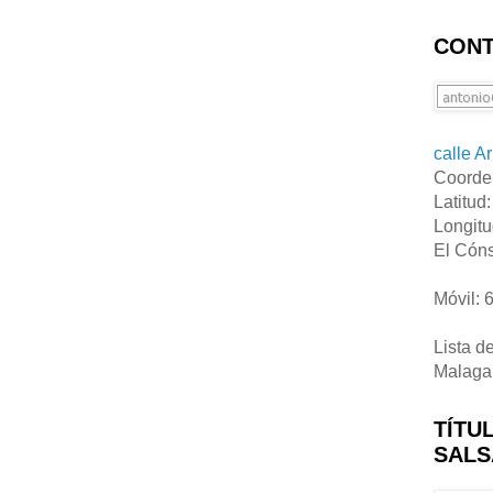
CONT
calle A
Coorde
Latitud
Longitu
El Cóns
Móvil: 
Lista d
Malaga
TÍTU
SALS