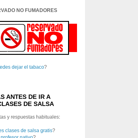
RVADO NO FUMADORES
edes dejar el tabaco
?
S ANTES DE IR A
CLASES DE SALSA
as y respuestas habituales:
es clases de salsa gratis
?
 profesor nativo
?