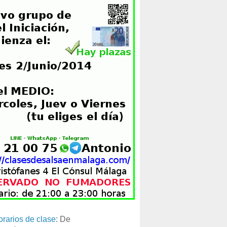
orarios de clase
: De