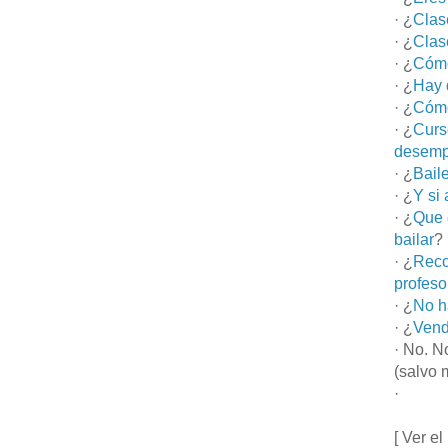
· ¿
Clas
· ¿
Clas
· ¿
Cómo
· ¿
Hay 
· ¿
Cómo
· ¿
Curs
desemp
· ¿
Bail
· ¿
Y si
· ¿
Que 
bailar
?
· ¿
Reco
profeso
· ¿
No h
· ¿
Vend
· No. N
(salvo 
·
[ Ver el