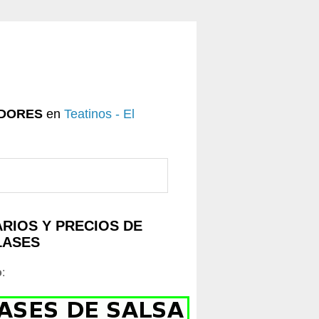
DORES
en
Teatinos - El
RIOS Y PRECIOS DE
LASES
o
: