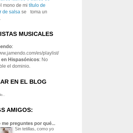
el mono de mi
título de
r de salsa
se
o
toma un
.
LISTAS MUSICALES
mendo
:
www.jamendo.com/es/playlist/
1
en Hispasónicos
: No
ble el dominio.
AR EN EL BLOG
o...
S AMIGOS:
 me preguntes por qué...
Sin tetillas, como yo