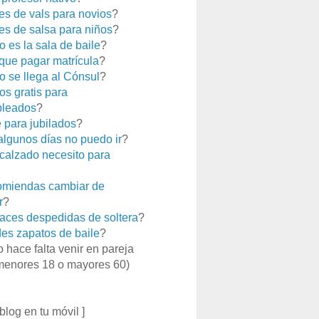
es de vals para novios
?
es de salsa para niños
?
 es la sala de baile
?
que pagar matrícula
?
 se llega al Cónsul
?
os gratis para
leados
?
e para jubilados
?
 algunos días no puedo ir
?
calzado necesito para
miendas cambiar de
r
?
aces despedidas de soltera
?
es zapatos de baile
?
o hace falta venir en pareja
menores 18 o mayores 60)
 blog en tu móvil ]