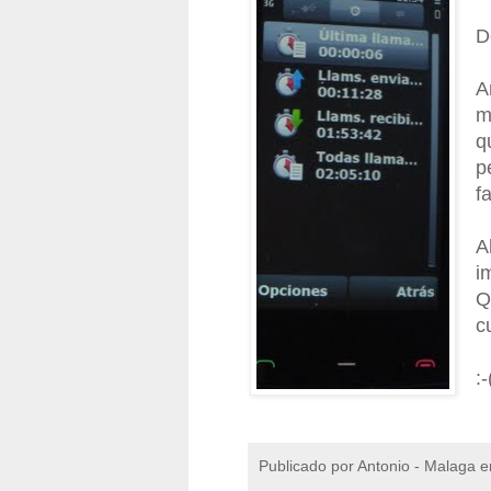
D
A
m
q
p
f
A
i
Q
c
:-
Publicado por
Antonio - Malaga
e