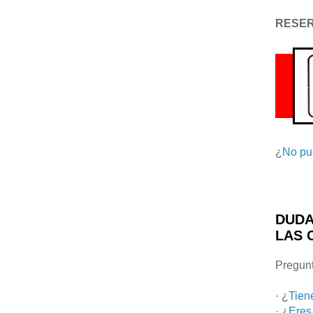
RESE
¿
No pu
DUDA
LAS 
Pregunt
· ¿
Tien
· ¿
Eres