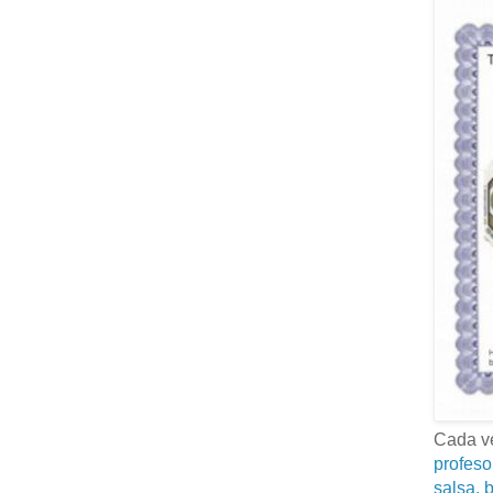
Cada ve
profeso
salsa, b