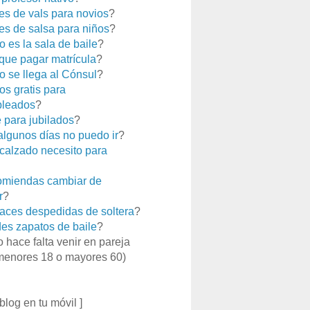
es de vals para novios
?
es de salsa para niños
?
 es la sala de baile
?
que pagar matrícula
?
 se llega al Cónsul
?
os gratis para
leados
?
e para jubilados
?
 algunos días no puedo ir
?
calzado necesito para
miendas cambiar de
r
?
aces despedidas de soltera
?
es zapatos de baile
?
o hace falta venir en pareja
menores 18 o mayores 60)
 blog en tu móvil ]