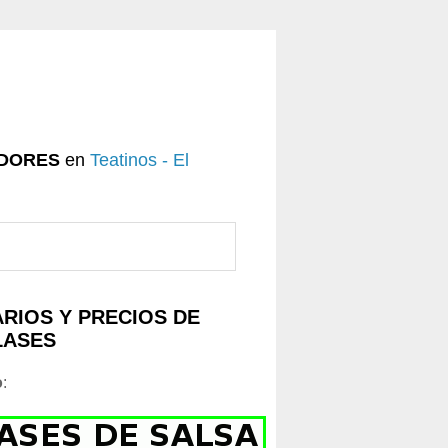
DORES
en
Teatinos - El
RIOS Y PRECIOS DE
LASES
o
: