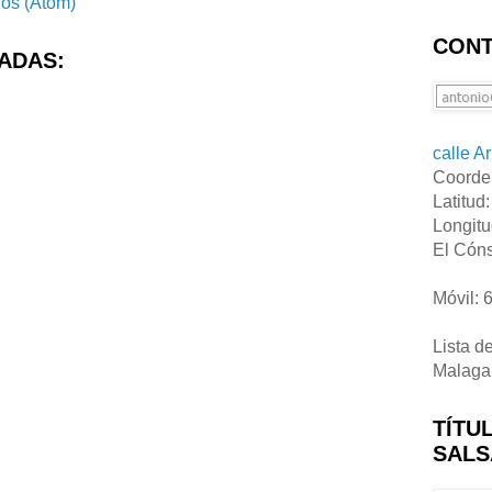
ios (Atom)
CONT
ADAS:
calle A
Coorde
Latitud
Longitu
El Cóns
Móvil: 
Lista d
Malaga
TÍTU
SALS