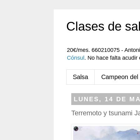
Clases de sa
20€/mes. 660210075 - Anton
Cónsul
. No hace falta acudi
Salsa
Campeon del
LUNES, 14 DE M
Terremoto y tsunami J