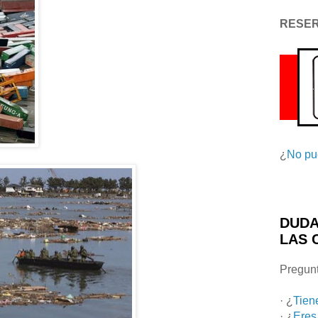
RESE
¿
No pu
DUDA
LAS 
Pregunt
· ¿
Tien
· ¿
Eres