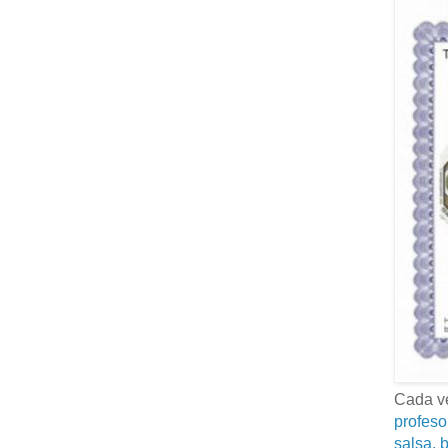
Cada ve
profeso
salsa, b