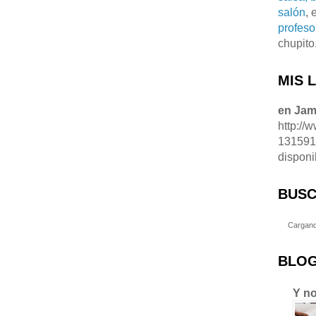
salón
, 
profeso
chupito
MIS 
en Ja
http://
13159
disponi
BUSC
Cargand
BLOG
Y no