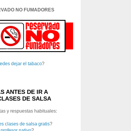
RVADO NO FUMADORES
edes dejar el tabaco
?
S ANTES DE IR A
CLASES DE SALSA
as y respuestas habituales:
es clases de salsa gratis
?
 profesor nativo
?