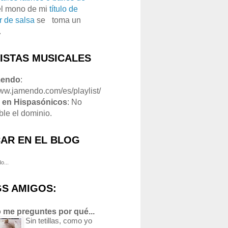
el mono de mi
título de
r de salsa
se
o
toma un
.
LISTAS MUSICALES
mendo
:
www.jamendo.com/es/playlist/
1
en Hispasónicos
: No
ble el dominio.
AR EN EL BLOG
o...
S AMIGOS:
 me preguntes por qué...
Sin tetillas, como yo