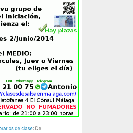
orarios de clase
: De