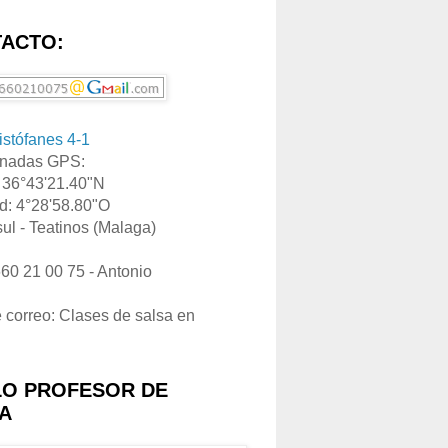
ACTO:
ristófanes 4-1
nadas GPS:
: 36°43'21.40"N
d: 4°28'58.80"O
ul - Teatinos (Malaga)
660 21 00 75 - Antonio
e correo: Clases de salsa en
LO PROFESOR DE
A