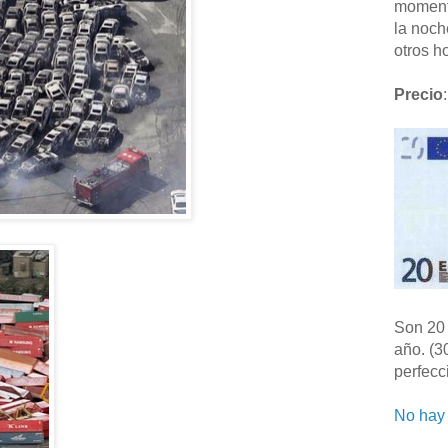
moment
la noch
otros ho
Precio
:
Son 20 
año. (3
perfecc
No hay 