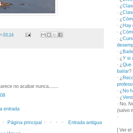
· ¿
Clas
· ¿
Clas
· ¿
Cómo
· ¿
Hay 
· ¿
Cómo
n
03:14
· ¿
Curs
desemp
· ¿
Bail
· ¿
Y si
· ¿
Que 
bailar
?
· ¿
Reco
profeso
rece no acabar nunca........
· ¿
No h
:08
· ¿
Vend
· No. N
la entrada
(salvo 
·
Página principal
Entrada antigua
[ Ver el