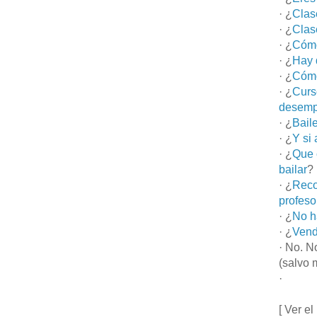
· ¿
Clas
· ¿
Clas
· ¿
Cómo
· ¿
Hay 
· ¿
Cómo
· ¿
Curs
desemp
· ¿
Bail
· ¿
Y si
· ¿
Que 
bailar
?
· ¿
Reco
profeso
· ¿
No h
· ¿
Vend
· No. N
(salvo 
·
[ Ver el