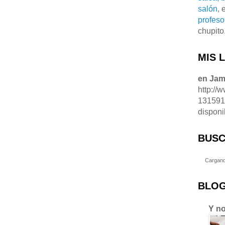
salón
, 
profeso
chupito
MIS 
en Ja
http://
13159
disponi
BUSC
Cargand
BLOG
Y no