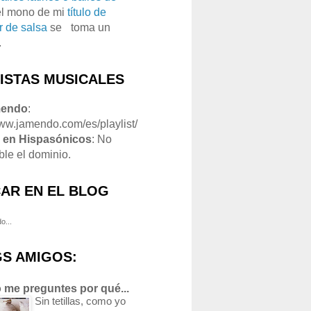
el mono de mi
título de
r de salsa
se
o
toma un
.
LISTAS MUSICALES
mendo
:
www.jamendo.com/es/playlist/
1
en Hispasónicos
: No
ble el dominio.
AR EN EL BLOG
o...
S AMIGOS:
 me preguntes por qué...
Sin tetillas, como yo