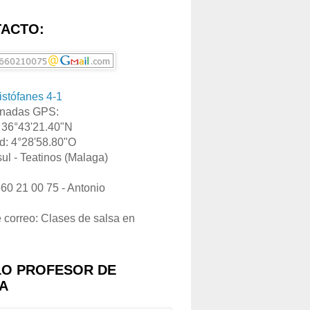
ACTO:
ristófanes 4-1
nadas GPS:
: 36°43'21.40"N
d: 4°28'58.80"O
ul - Teatinos (Malaga)
660 21 00 75 - Antonio
e correo: Clases de salsa en
LO PROFESOR DE
A