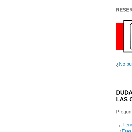
RESE
¿
No pu
DUDA
LAS 
Pregunt
· ¿
Tien
· ¿
Eres