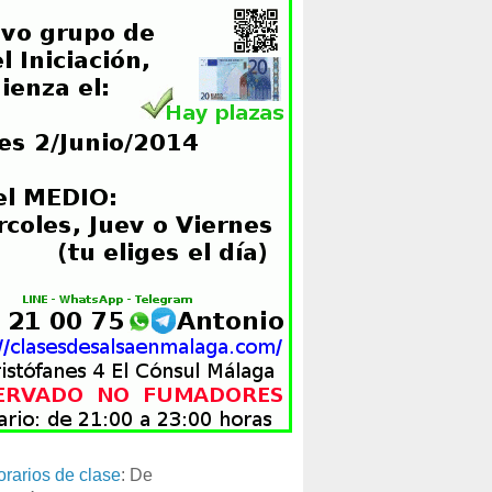
orarios de clase
: De