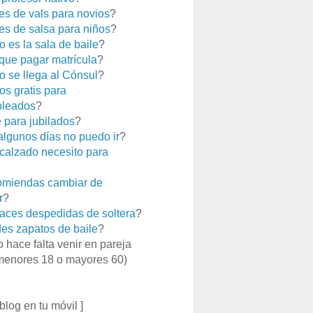
es de vals para novios
?
es de salsa para niños
?
 es la sala de baile
?
que pagar matrícula
?
 se llega al Cónsul
?
os gratis para
leados
?
e para jubilados
?
 algunos días no puedo ir
?
calzado necesito para
miendas cambiar de
r
?
aces despedidas de soltera
?
es zapatos de baile
?
o hace falta venir en pareja
menores 18 o mayores 60)
 blog en tu móvil ]