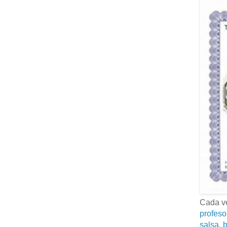
Cada ve
profeso
salsa, b