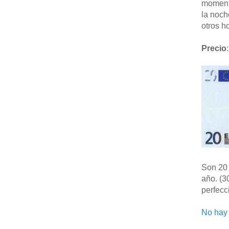
moment
la noch
otros ho
Precio
:
Son 20 
año. (3
perfecc
No hay 