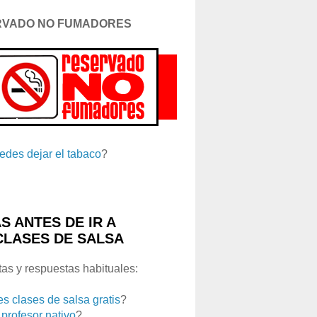
RVADO NO FUMADORES
edes dejar el tabaco
?
S ANTES DE IR A
CLASES DE SALSA
as y respuestas habituales:
es clases de salsa gratis
?
 profesor nativo
?