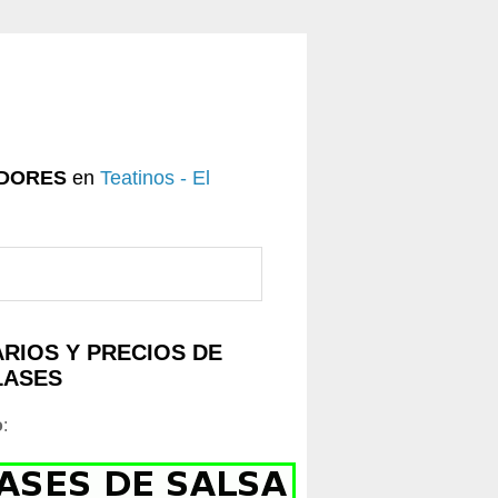
DORES
en
Teatinos - El
RIOS Y PRECIOS DE
LASES
o
: