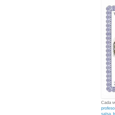
Cada ve
profeso
salsa, b