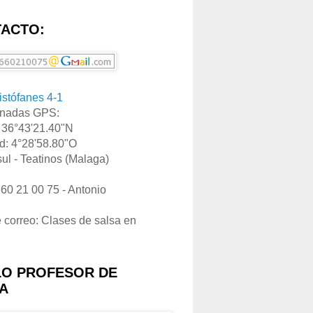
ACTO:
ristófanes 4-1
nadas GPS:
: 36°43'21.40"N
d: 4°28'58.80"O
ul - Teatinos (Malaga)
660 21 00 75 - Antonio
e correo: Clases de salsa en
LO PROFESOR DE
A