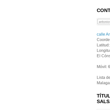
CONT
calle A
Coorde
Latitud
Longitu
El Cóns
Móvil: 
Lista d
Malaga
TÍTU
SALS