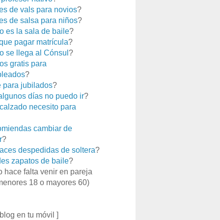
es de vals para novios
?
es de salsa para niños
?
 es la sala de baile
?
que pagar matrícula
?
 se llega al Cónsul
?
os gratis para
leados
?
e para jubilados
?
 algunos días no puedo ir
?
calzado necesito para
miendas cambiar de
r
?
aces despedidas de soltera
?
es zapatos de baile
?
o hace falta venir en pareja
menores 18 o mayores 60)
 blog en tu móvil ]