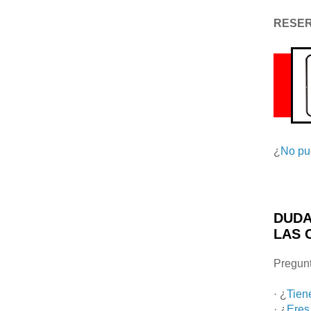
RESE
¿
No pu
DUDA
LAS 
Pregunt
· ¿
Tien
· ¿
Eres