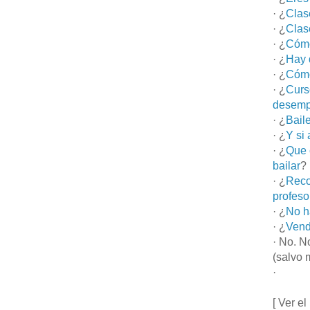
· ¿
Clas
· ¿
Clas
· ¿
Cómo
· ¿
Hay 
· ¿
Cómo
· ¿
Curs
desemp
· ¿
Bail
· ¿
Y si
· ¿
Que 
bailar
?
· ¿
Reco
profeso
· ¿
No h
· ¿
Vend
· No. N
(salvo 
·
[ Ver el