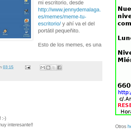
mi escritorio, desde
http://www.jennydemalaga.
es/memes/meme-tu-
escritorio/
y ahí va el del
portátil pequeñito.
Esto de los memes, es una
n
03:15
 :-)
uy interesante!!
Otros
h