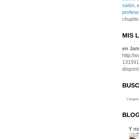
salón
, 
profeso
chupito
MIS 
en Ja
http://
13159
disponi
BUSC
Cargand
BLOG
Y no