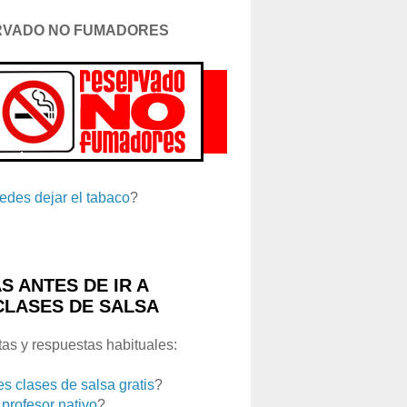
RVADO NO FUMADORES
edes dejar el tabaco
?
S ANTES DE IR A
CLASES DE SALSA
as y respuestas habituales:
es clases de salsa gratis
?
 profesor nativo
?