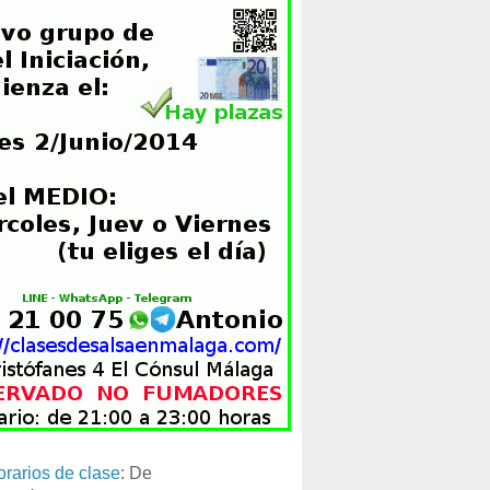
orarios de clase
: De