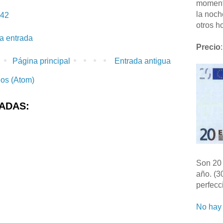
moment
la noch
:42
otros ho
la entrada
Precio
:
Página principal
Entrada antigua
ios (Atom)
ADAS:
Son 20 
año. (3
perfecc
No hay 