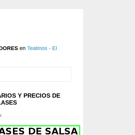
DORES
en
Teatinos - El
RIOS Y PRECIOS DE
LASES
o
: