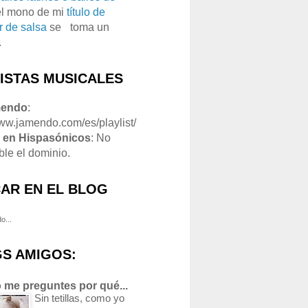
el mono de mi
título de
r de salsa
se
o
toma un
.
LISTAS MUSICALES
mendo
:
www.jamendo.com/es/playlist/
1
en Hispasónicos
: No
ble el dominio.
AR EN EL BLOG
o...
S AMIGOS:
 me preguntes por qué...
Sin tetillas, como yo