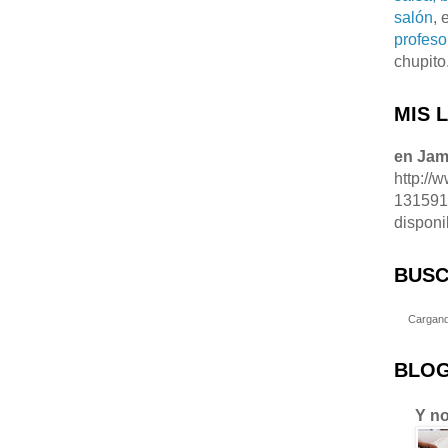
salón
, 
profeso
chupito
MIS 
en Ja
http://
13159
disponi
BUSC
Cargand
BLOG
Y no