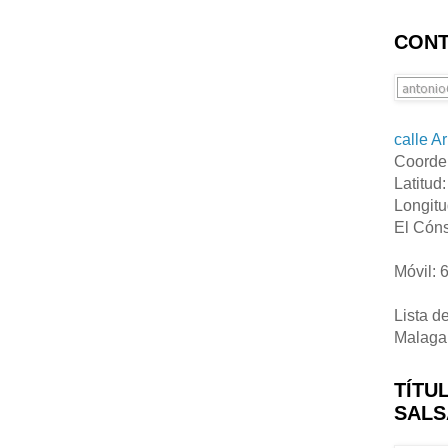
CONT
calle A
Coorde
Latitud
Longitu
El Cóns
Móvil: 
Lista d
Malaga
TÍTU
SALS