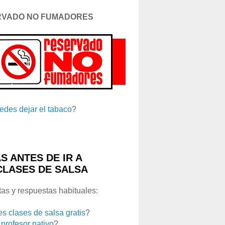
RVADO NO FUMADORES
edes dejar el tabaco
?
S ANTES DE IR A
CLASES DE SALSA
as y respuestas habituales:
es clases de salsa gratis
?
 profesor nativo
?