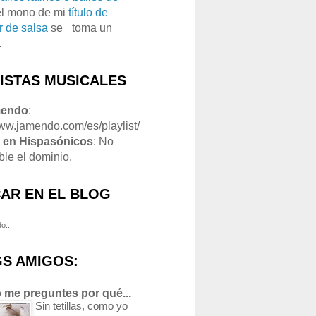
el mono de mi
título de
r de salsa
se
o
toma un
.
LISTAS MUSICALES
mendo
:
www.jamendo.com/es/playlist/
1
en Hispasónicos
: No
ble el dominio.
AR EN EL BLOG
o...
S AMIGOS:
 me preguntes por qué...
Sin tetillas, como yo