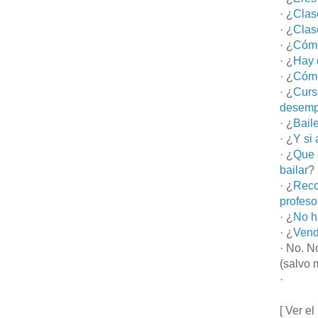
· ¿
Clas
· ¿
Clas
· ¿
Cómo
· ¿
Hay 
· ¿
Cómo
· ¿
Curs
desemp
· ¿
Bail
· ¿
Y si
· ¿
Que 
bailar
?
· ¿
Reco
profeso
· ¿
No h
· ¿
Vend
· No. N
(salvo 
·
[ Ver el