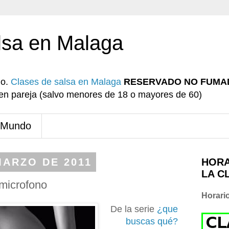
lsa en Malaga
io.
Clases de salsa en Malaga
RESERVADO NO FUMA
r en pareja (salvo menores de 18 o mayores de 60)
 Mundo
MARZO DE 2011
HORA
LA C
microfono
Horari
De la serie
¿que
buscas qué?