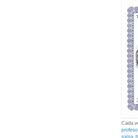
Cada ve
profeso
salsa, b