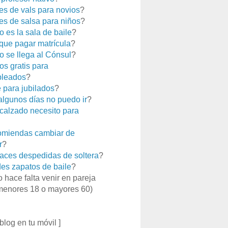
es de vals para novios
?
es de salsa para niños
?
 es la sala de baile
?
que pagar matrícula
?
 se llega al Cónsul
?
os gratis para
leados
?
e para jubilados
?
 algunos días no puedo ir
?
calzado necesito para
miendas cambiar de
r
?
aces despedidas de soltera
?
es zapatos de baile
?
o hace falta venir en pareja
menores 18 o mayores 60)
 blog en tu móvil ]