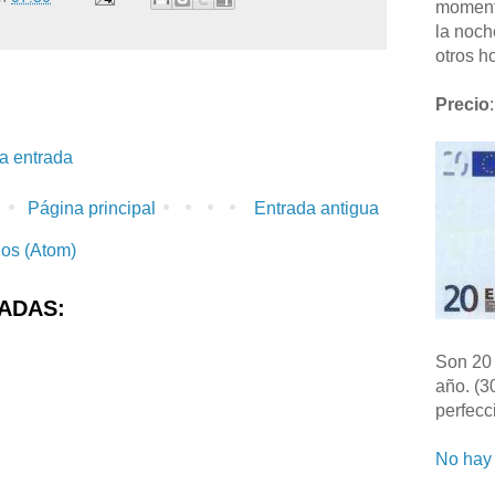
moment
la noch
otros ho
Precio
:
la entrada
Página principal
Entrada antigua
ios (Atom)
ADAS:
Son 20 
año. (3
perfecc
No hay 