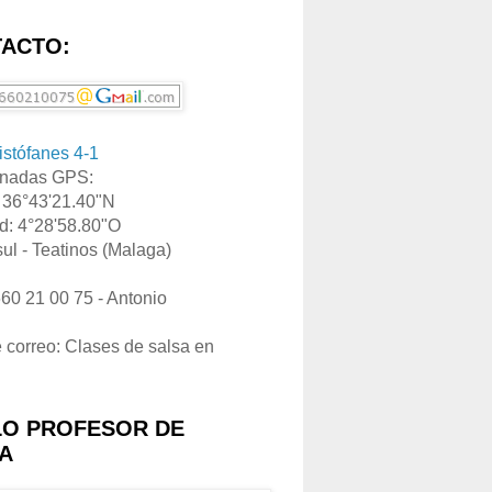
ACTO:
ristófanes 4-1
nadas GPS:
: 36°43'21.40"N
d: 4°28'58.80"O
ul - Teatinos (Malaga)
660 21 00 75 - Antonio
e correo: Clases de salsa en
LO PROFESOR DE
A