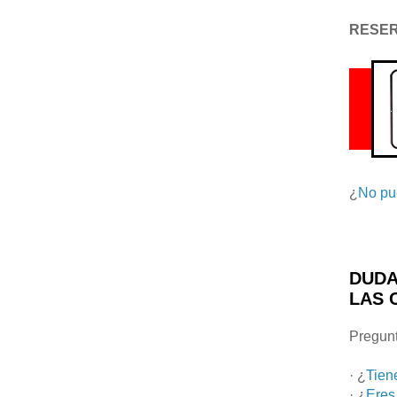
RESE
¿
No pu
DUDA
LAS 
Pregunt
· ¿
Tien
· ¿
Eres