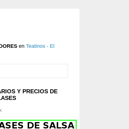
DORES
en
Teatinos - El
RIOS Y PRECIOS DE
LASES
o
: