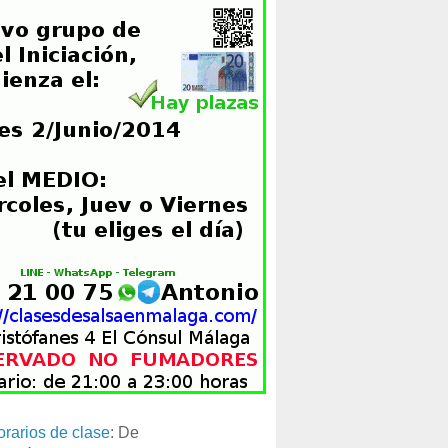
orarios de clase
: De