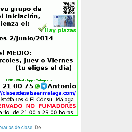
orarios de clase
: De