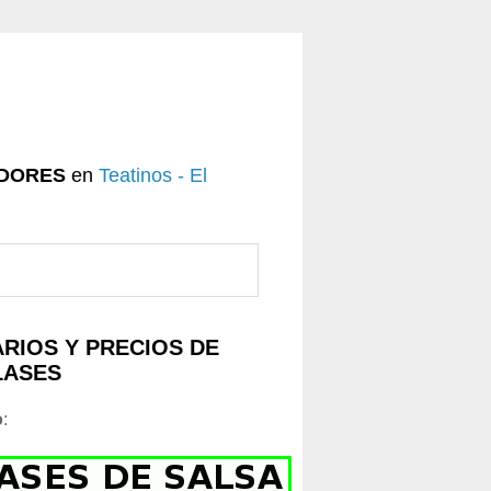
DORES
en
Teatinos - El
RIOS Y PRECIOS DE
LASES
o
: