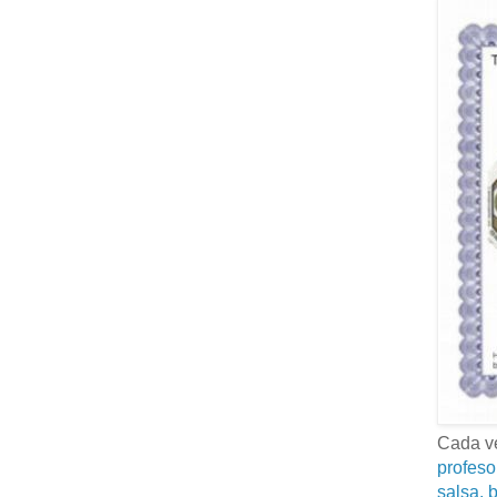
Cada ve
profeso
salsa, b