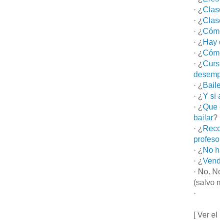
· ¿
Clas
· ¿
Clas
· ¿
Cómo
· ¿
Hay 
· ¿
Cómo
· ¿
Curs
desemp
· ¿
Bail
· ¿
Y si
· ¿
Que 
bailar
?
· ¿
Reco
profeso
· ¿
No h
· ¿
Vend
· No. N
(salvo 
·
[ Ver el