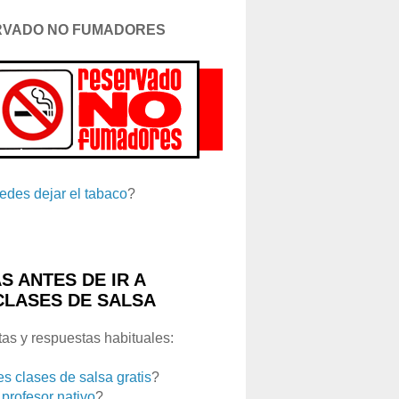
RVADO NO FUMADORES
edes dejar el tabaco
?
S ANTES DE IR A
CLASES DE SALSA
as y respuestas habituales:
es clases de salsa gratis
?
 profesor nativo
?