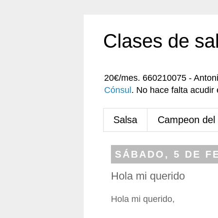
Clases de sa
20€/mes. 660210075 - Anton
Cónsul
. No hace falta acudi
Salsa
Campeon del
SÁBADO, 5 DE F
Hola mi querido
Hola mi querido,