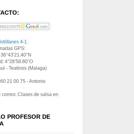
ACTO:
ristófanes 4-1
nadas GPS:
: 36°43'21.40"N
d: 4°28'58.80"O
ul - Teatinos (Malaga)
660 21 00 75 - Antonio
e correo: Clases de salsa en
LO PROFESOR DE
A