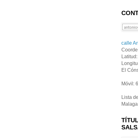
CONT
calle A
Coorde
Latitud
Longitu
El Cóns
Móvil: 
Lista d
Malaga
TÍTU
SALS