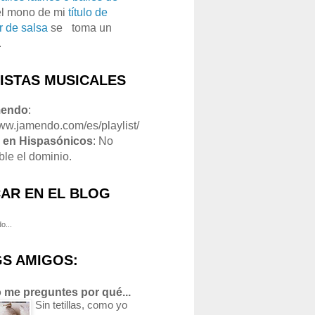
el mono de mi
título de
r de salsa
se
o
toma un
.
LISTAS MUSICALES
mendo
:
www.jamendo.com/es/playlist/
1
en Hispasónicos
: No
ble el dominio.
AR EN EL BLOG
o...
S AMIGOS:
 me preguntes por qué...
Sin tetillas, como yo