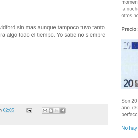
moment
la noch
otros ho
idford sin mas aunque tampoco tuvo tanto.
Precio
:
ra algo todo el tiempo. Yo sabe no siempre
Son 20 
año. (3
n
02:05
perfecc
No hay 