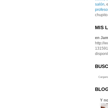
salón
, 
profeso
chupito
MIS 
en Ja
http://
13159
disponi
BUSC
Cargand
BLOG
Y no