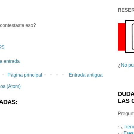
RESE
 contestaste eso?
:25
la entrada
¿
No pu
Página principal
Entrada antigua
ios (Atom)
DUDA
LAS 
ADAS:
Pregunt
· ¿
Tien
· ¿
Eres