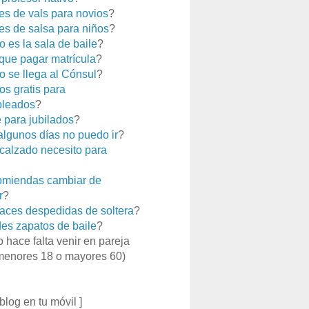
es de vals para novios
?
es de salsa para niños
?
 es la sala de baile
?
que pagar matrícula
?
 se llega al Cónsul
?
os gratis para
leados
?
e para jubilados
?
 algunos días no puedo ir
?
calzado necesito para
miendas cambiar de
r
?
aces despedidas de soltera
?
es zapatos de baile
?
o hace falta venir en pareja
menores 18 o mayores 60)
 blog en tu móvil ]