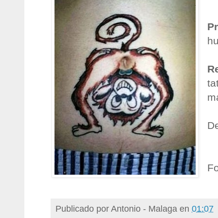
P
hu
R
ta
ma
De
Fo
Publicado por
Antonio - Malaga
en
01:07