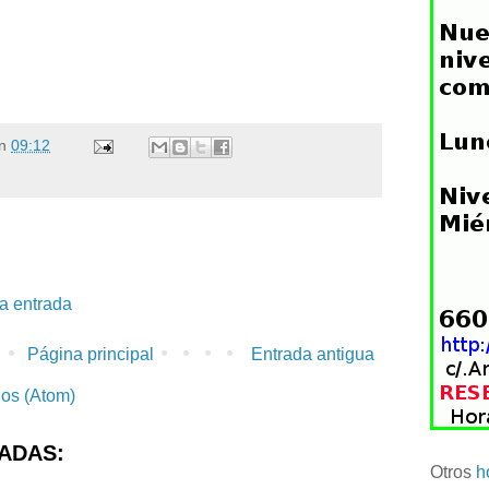
n
09:12
la entrada
Página principal
Entrada antigua
ios (Atom)
ADAS:
Otros
h