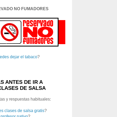
RVADO NO FUMADORES
edes dejar el tabaco
?
S ANTES DE IR A
CLASES DE SALSA
as y respuestas habituales:
es clases de salsa gratis
?
 profesor nativo
?