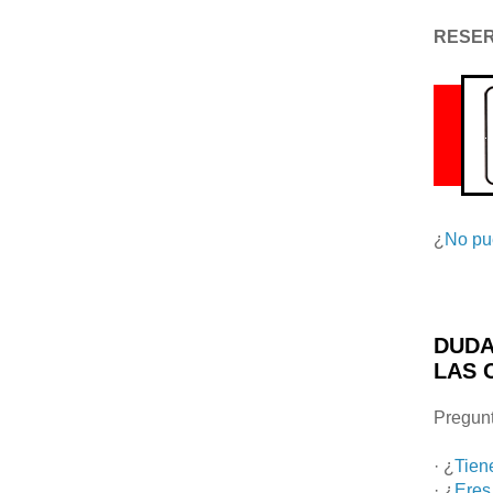
RESE
¿
No pu
DUDA
LAS 
Pregunt
· ¿
Tien
· ¿
Eres