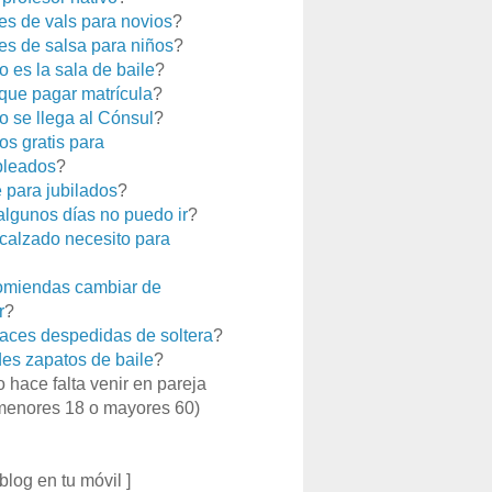
es de vals para novios
?
es de salsa para niños
?
 es la sala de baile
?
que pagar matrícula
?
 se llega al Cónsul
?
os gratis para
leados
?
e para jubilados
?
 algunos días no puedo ir
?
calzado necesito para
miendas cambiar de
r
?
aces despedidas de soltera
?
es zapatos de baile
?
o hace falta venir en pareja
menores 18 o mayores 60)
 blog en tu móvil ]