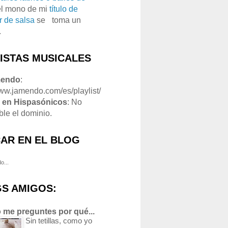
el mono de mi
título de
r de salsa
se
o
toma un
.
LISTAS MUSICALES
mendo
:
www.jamendo.com/es/playlist/
1
en Hispasónicos
: No
ble el dominio.
AR EN EL BLOG
o...
S AMIGOS:
 me preguntes por qué...
Sin tetillas, como yo