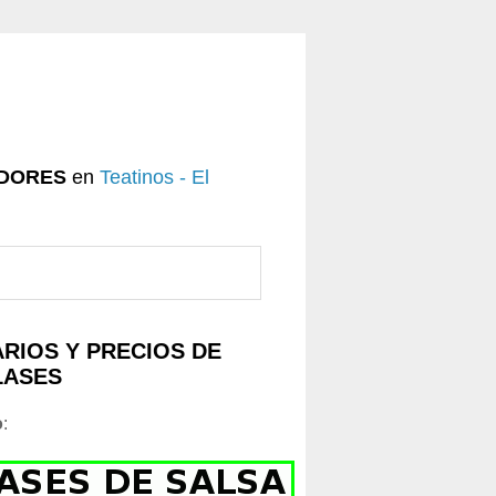
DORES
en
Teatinos - El
RIOS Y PRECIOS DE
LASES
o
: