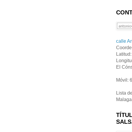
CONT
calle A
Coorde
Latitud
Longitu
El Cóns
Móvil: 
Lista d
Malaga
TÍTU
SALS