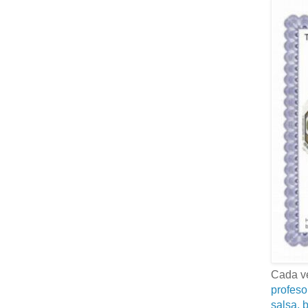
Cada ve
profeso
salsa, b