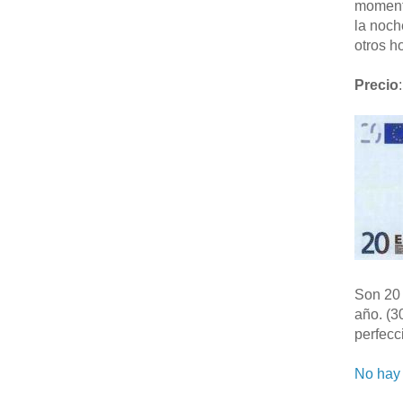
moment
la noch
otros ho
Precio
:
Son 20 
año. (3
perfecc
No hay 