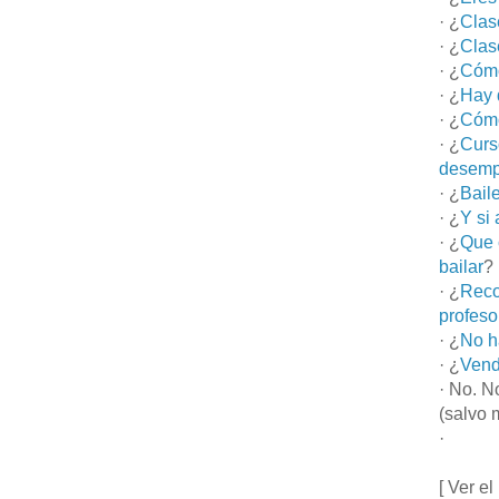
· ¿
Clas
· ¿
Clas
· ¿
Cómo
· ¿
Hay 
· ¿
Cómo
· ¿
Curs
desemp
· ¿
Bail
· ¿
Y si
· ¿
Que 
bailar
?
· ¿
Reco
profeso
· ¿
No h
· ¿
Vend
· No. N
(salvo 
·
[ Ver el