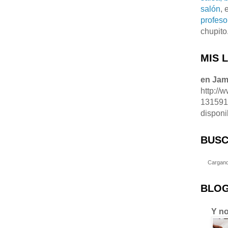
salón
, 
profeso
chupito
MIS 
en Ja
http://
13159
disponi
BUSC
Cargand
BLOG
Y no