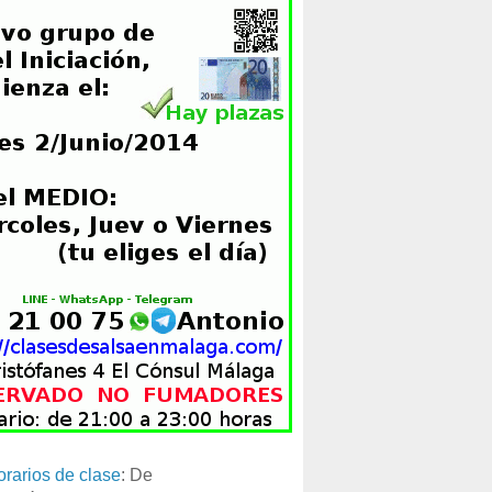
orarios de clase
: De