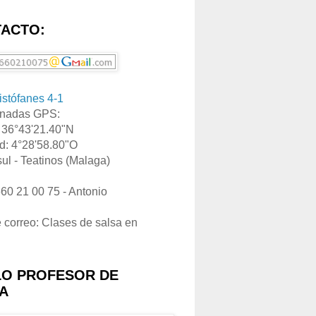
ACTO:
ristófanes 4-1
nadas GPS:
: 36°43'21.40"N
d: 4°28'58.80"O
ul - Teatinos (Malaga)
660 21 00 75 - Antonio
e correo: Clases de salsa en
LO PROFESOR DE
A