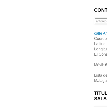
CONT
calle A
Coorde
Latitud
Longitu
El Cóns
Móvil: 
Lista d
Malaga
TÍTU
SALS