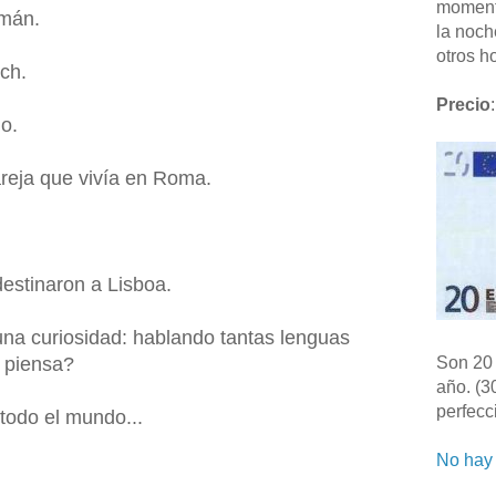
moment
emán.
la noch
otros ho
ch.
Precio
:
no.
reja que vivía en Roma.
destinaron a Lisboa.
una curiosidad: hablando tantas lenguas
é piensa?
Son 20 
año. (3
perfecc
todo el mundo...
No hay 