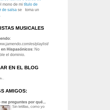
el mono de mi
título de
r de salsa
se
o
toma un
.
LISTAS MUSICALES
mendo
:
www.jamendo.com/es/playlist/
1
en Hispasónicos
: No
ble el dominio.
AR EN EL BLOG
o...
S AMIGOS:
 me preguntes por qué...
Sin tetillas, como yo