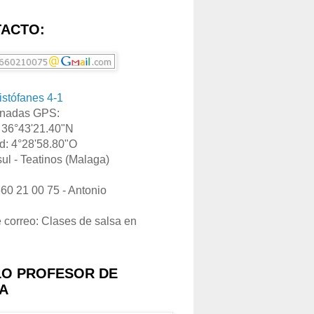
ACTO:
ristófanes 4-1
nadas GPS:
: 36°43'21.40"N
d: 4°28'58.80"O
ul - Teatinos (Malaga)
660 21 00 75 - Antonio
e correo: Clases de salsa en
LO PROFESOR DE
A