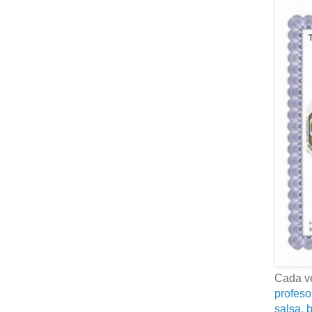
Cada ve
profeso
salsa, b