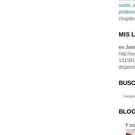
salón
, 
profeso
chupito
MIS 
en Ja
http://
13159
disponi
BUSC
Cargand
BLOG
Y no