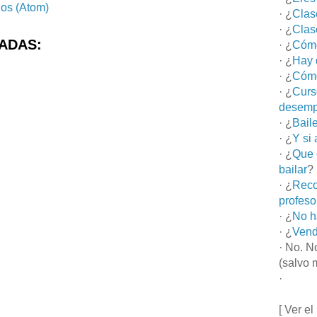
ios (Atom)
· ¿
Clas
· ¿
Clas
ADAS:
· ¿
Cómo
· ¿
Hay 
· ¿
Cómo
· ¿
Curs
desemp
· ¿
Bail
· ¿
Y si
· ¿
Que 
bailar
?
· ¿
Reco
profeso
· ¿
No h
· ¿
Vend
· No. N
(salvo 
·
[ Ver el