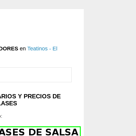
DORES
en
Teatinos - El
RIOS Y PRECIOS DE
LASES
o
: