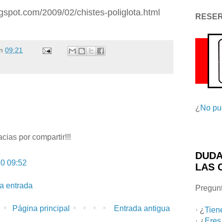
logspot.com/2009/02/chistes-poliglota.html
RESE
n
09:21
¿
No pu
racias por compartir!!!
DUDA
10 09:52
LAS 
la entrada
Pregunt
Página principal
Entrada antigua
· ¿
Tien
· ¿
Eres