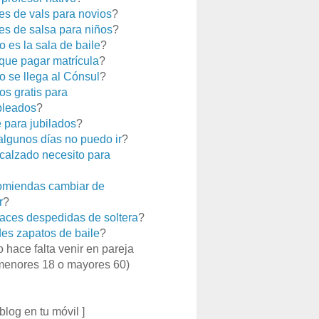
es de vals para novios
?
es de salsa para niños
?
 es la sala de baile
?
que pagar matrícula
?
 se llega al Cónsul
?
os gratis para
leados
?
e para jubilados
?
 algunos días no puedo ir
?
calzado necesito para
miendas cambiar de
r
?
aces despedidas de soltera
?
es zapatos de baile
?
o hace falta venir en pareja
menores 18 o mayores 60)
 blog en tu móvil ]