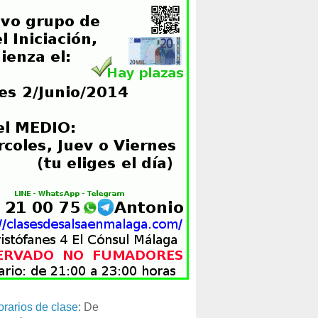
orarios de clase
: De