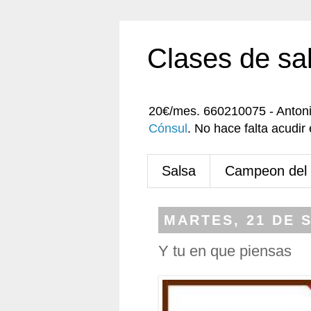
Clases de sa
20€/mes. 660210075 - Anton
Cónsul
. No hace falta acudi
Salsa
Campeon del
MARTES, 21 DE 
Y tu en que piensas