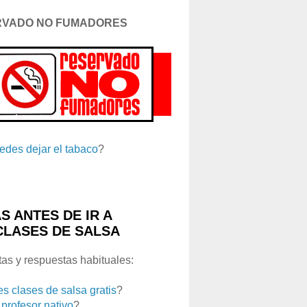
RVADO NO FUMADORES
edes dejar el tabaco
?
S ANTES DE IR A
CLASES DE SALSA
as y respuestas habituales:
es clases de salsa gratis
?
 profesor nativo
?