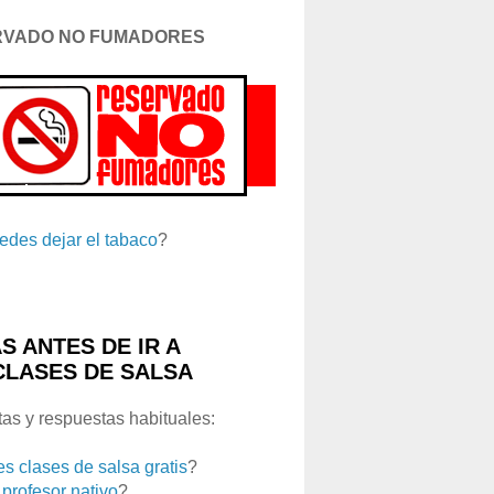
RVADO NO FUMADORES
edes dejar el tabaco
?
S ANTES DE IR A
CLASES DE SALSA
as y respuestas habituales:
es clases de salsa gratis
?
 profesor nativo
?