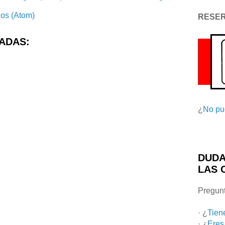
ios (Atom)
RESE
ADAS:
¿
No pu
DUDA
LAS 
Pregunt
· ¿
Tien
· ¿
Eres