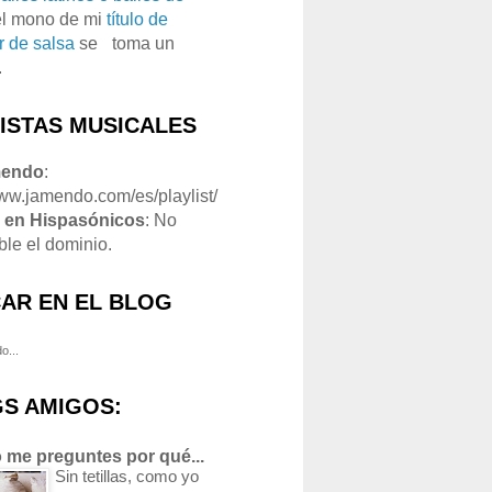
el mono de mi
título de
r de salsa
se
o
toma un
.
LISTAS MUSICALES
mendo
:
www.jamendo.com/es/playlist/
1
en Hispasónicos
: No
ble el dominio.
AR EN EL BLOG
o...
S AMIGOS:
 me preguntes por qué...
Sin tetillas, como yo