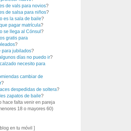
es de vals para novios
?
es de salsa para niños
?
 es la sala de baile
?
que pagar matrícula
?
 se llega al Cónsul
?
os gratis para
leados
?
e para jubilados
?
 algunos días no puedo ir
?
calzado necesito para
miendas cambiar de
r
?
aces despedidas de soltera
?
es zapatos de baile
?
o hace falta venir en pareja
menores 18 o mayores 60)
 blog en tu móvil ]