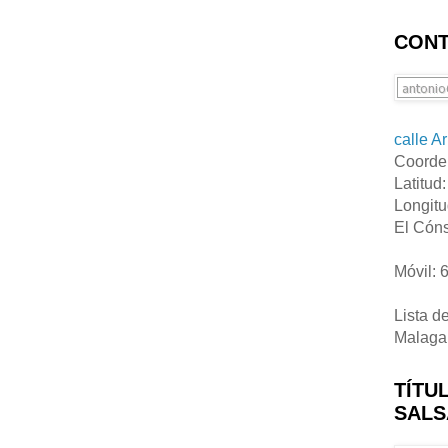
CONT
calle A
Coorde
Latitud
Longitu
El Cóns
Móvil: 
Lista d
Malaga
TÍTU
SALS