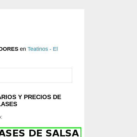
DORES
en
Teatinos - El
RIOS Y PRECIOS DE
LASES
o
: