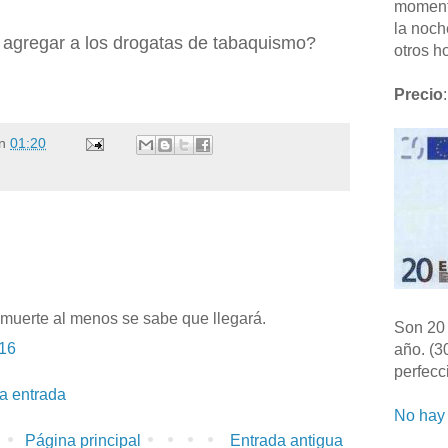
moment
la noch
 agregar a los drogatas de tabaquismo?
otros ho
Precio
:
n
01:20
 muerte al menos se sabe que llegará.
Son 20 
:16
año. (3
perfecc
la entrada
No hay 
Página principal
Entrada antigua