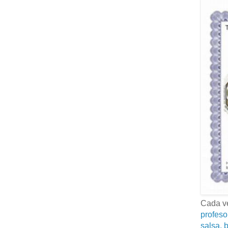
Cada ve
profeso
salsa, b