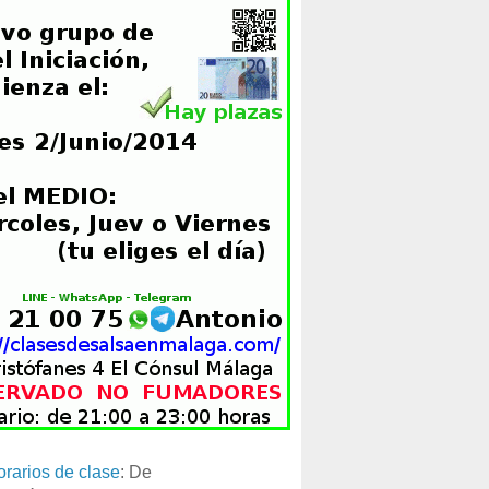
orarios de clase
: De