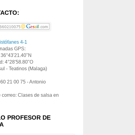
ACTO:
ristófanes 4-1
nadas GPS:
: 36°43'21.40"N
d: 4°28'58.80"O
ul - Teatinos (Malaga)
660 21 00 75 - Antonio
e correo: Clases de salsa en
LO PROFESOR DE
A