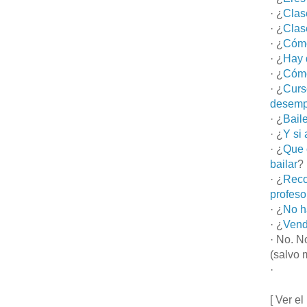
· ¿
Clas
· ¿
Clas
· ¿
Cómo
· ¿
Hay 
· ¿
Cómo
· ¿
Curs
desemp
· ¿
Bail
· ¿
Y si
· ¿
Que 
bailar
?
· ¿
Reco
profeso
· ¿
No h
· ¿
Vend
· No. N
(salvo 
·
[ Ver el