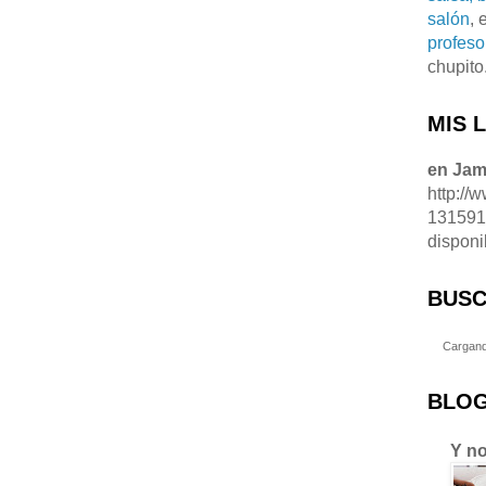
salón
, 
profeso
chupito
MIS 
en Ja
http://
13159
disponi
BUSC
Cargand
BLOG
Y no