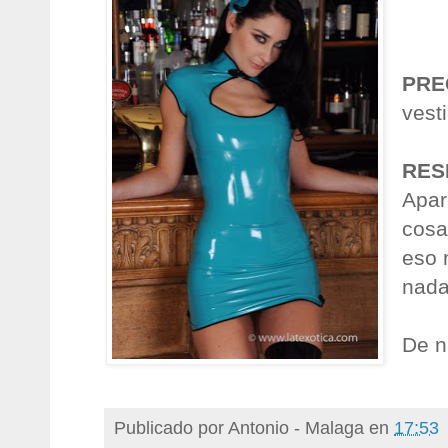
PRE
vest
RES
Apar
cosa
eso 
nada
De n
Publicado por
Antonio - Malaga
en
17:53