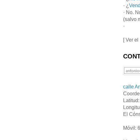
· ¿
Vend
· No. N
(salvo 
·
[ Ver el
CONT
calle A
Coorde
Latitud
Longitu
El Cóns
Móvil: 