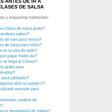
S ANTES DE IR A
CLASES DE SALSA
as y respuestas habituales:
es clases de salsa gratis
?
 profesor nativo
?
es de vals para novios
?
es de salsa para niños
?
 es la sala de baile
?
que pagar matrícula
?
 se llega al Cónsul
?
os gratis para
leados
?
e para jubilados
?
 algunos días no puedo ir
?
calzado necesito para
miendas cambiar de
r
?
aces despedidas de soltera
?