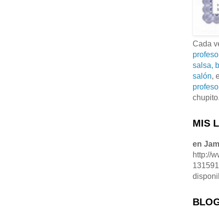
Cada ve
profeso
salsa, b
salón
, 
profeso
chupito
MIS 
en Ja
http://
13159
disponi
BLOG