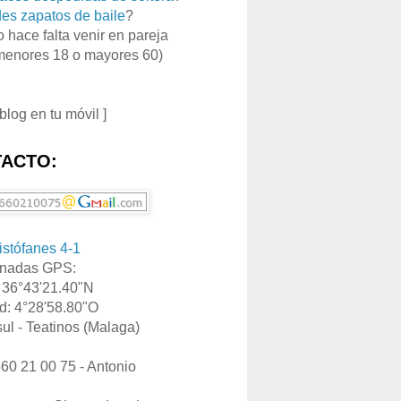
es zapatos de baile
?
o hace falta venir en pareja
menores 18 o mayores 60)
 blog en tu móvil ]
ACTO:
ristófanes 4-1
nadas GPS:
: 36°43'21.40"N
d: 4°28'58.80"O
ul - Teatinos (Malaga)
660 21 00 75 - Antonio