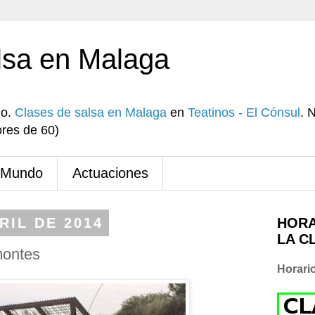
lsa en Malaga
io.
Clases de salsa en Malaga
en
Teatinos - El Cónsul
. 
res de 60)
 Mundo
Actuaciones
RIL DE 2014
HORA
LA C
montes
Horari