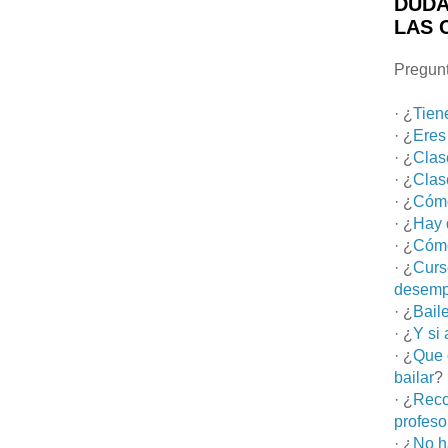
DUDA
LAS 
Pregunt
· ¿
Tien
· ¿
Eres
· ¿
Clas
· ¿
Clas
· ¿
Cómo
· ¿
Hay 
· ¿
Cómo
· ¿
Curs
desemp
· ¿
Bail
· ¿
Y si
· ¿
Que 
bailar
?
· ¿
Reco
profeso
· ¿
No h