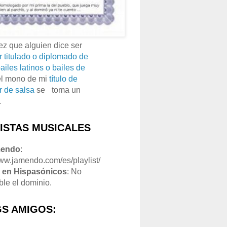
z que alguien dice ser
r titulado o diplomado de
ailes latinos o bailes de
el mono de mi
título de
r de salsa
se
o
toma un
.
LISTAS MUSICALES
mendo
:
www.jamendo.com/es/playlist/
1
en Hispasónicos
: No
ble el dominio.
S AMIGOS: