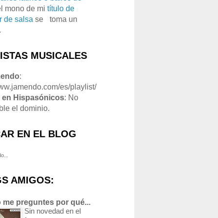
el mono de mi
título de
r de salsa
se
o
toma un
.
LISTAS MUSICALES
mendo
:
www.jamendo.com/es/playlist/
1
en Hispasónicos
: No
ble el dominio.
AR EN EL BLOG
o...
S AMIGOS:
 me preguntes por qué...
Sin novedad en el