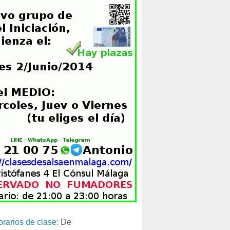
orarios de clase
: De