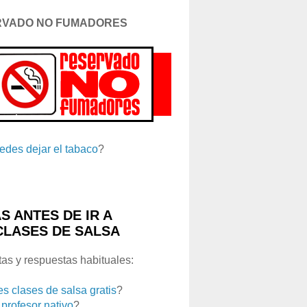
RVADO NO FUMADORES
edes dejar el tabaco
?
S ANTES DE IR A
CLASES DE SALSA
as y respuestas habituales:
es clases de salsa gratis
?
 profesor nativo
?