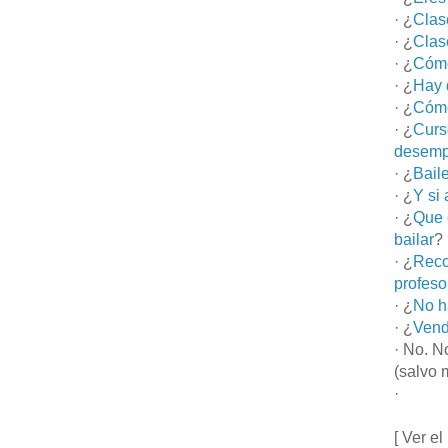
· ¿
Clas
· ¿
Clas
· ¿
Cómo
· ¿
Hay 
· ¿
Cómo
· ¿
Curs
desemp
· ¿
Bail
· ¿
Y si
· ¿
Que 
bailar
?
· ¿
Reco
profeso
· ¿
No h
· ¿
Vend
· No. N
(salvo 
·
[ Ver el