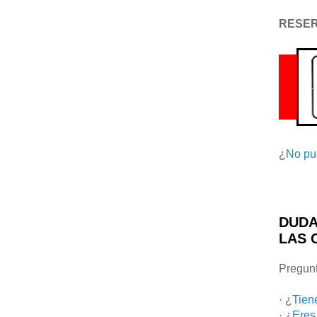
RESE
¿
No pu
DUDA
LAS 
Pregunt
· ¿
Tien
· ¿
Eres