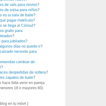
es de vals para novios
?
es de salsa para niños
?
 es la sala de baile
?
que pagar matrícula
?
 se llega al Cónsul
?
os gratis para
leados
?
e para jubilados
?
 algunos días no puedo ir
?
calzado necesito para
miendas cambiar de
r
?
aces despedidas de soltera
?
es zapatos de baile
?
o hace falta venir en pareja
menores 18 o mayores 60)
 blog en tu móvil ]