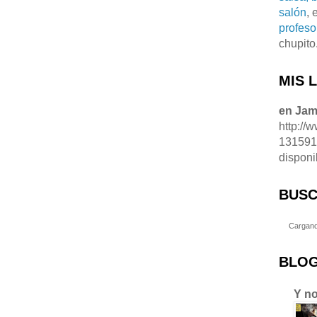
salón
, 
profeso
chupito
MIS 
en Ja
http://
13159
disponi
BUSC
Cargand
BLOG
Y no