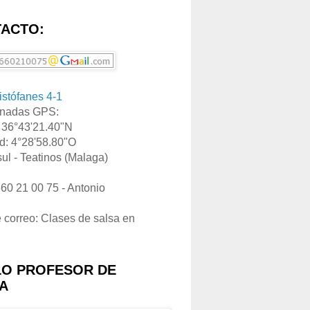
ACTO:
ristófanes 4-1
nadas GPS:
: 36°43'21.40"N
d: 4°28'58.80"O
ul - Teatinos (Malaga)
660 21 00 75 - Antonio
e correo: Clases de salsa en
LO PROFESOR DE
A