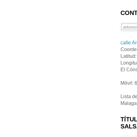
CONT
calle A
Coorde
Latitud
Longitu
El Cóns
Móvil: 
Lista d
Malaga
TÍTU
SALS