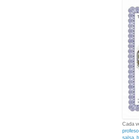
Cada ve
profeso
salsa, b