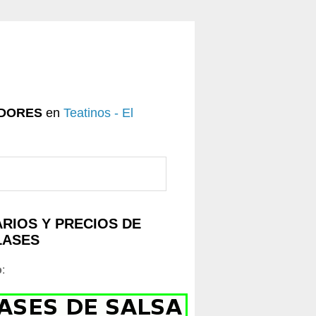
DORES
en
Teatinos - El
RIOS Y PRECIOS DE
LASES
o
: