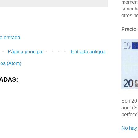
moment
la noch
otros ho
Precio
:
la entrada
Página principal
Entrada antigua
ios (Atom)
ADAS:
Son 20 
año. (3
perfecc
No hay 