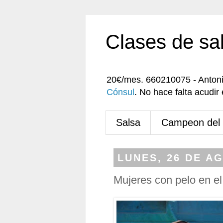
Clases de sa
20€/mes. 660210075 - Anton
Cónsul
. No hace falta acudi
Salsa
Campeon del
LUNES, 26 DE A
Mujeres con pelo en e