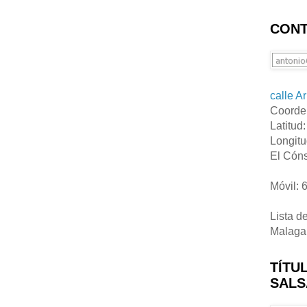
CONT
calle A
Coorde
Latitud
Longitu
El Cóns
Móvil: 
Lista d
Malaga
TÍTU
SALS