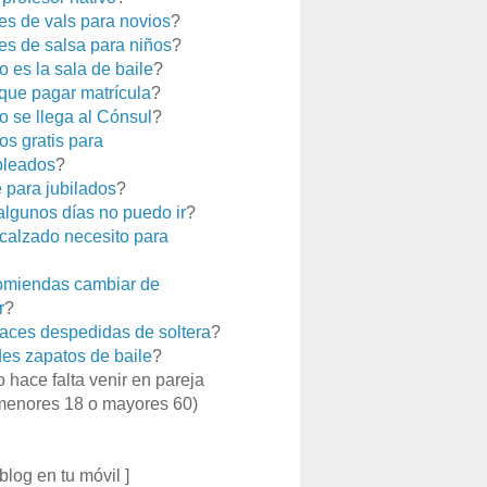
es de vals para novios
?
es de salsa para niños
?
 es la sala de baile
?
que pagar matrícula
?
 se llega al Cónsul
?
os gratis para
leados
?
e para jubilados
?
 algunos días no puedo ir
?
calzado necesito para
miendas cambiar de
r
?
aces despedidas de soltera
?
es zapatos de baile
?
o hace falta venir en pareja
menores 18 o mayores 60)
 blog en tu móvil ]