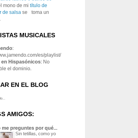
el mono de mi
título de
r de salsa
se
o
toma un
.
LISTAS MUSICALES
mendo
:
www.jamendo.com/es/playlist/
1
en Hispasónicos
: No
ble el dominio.
AR EN EL BLOG
o...
S AMIGOS:
 me preguntes por qué...
Sin tetillas, como yo