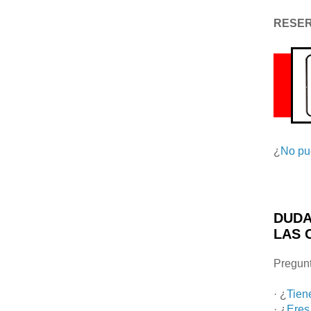
RESE
¿
No pu
DUDA
LAS 
Pregunt
· ¿
Tien
· ¿
Eres