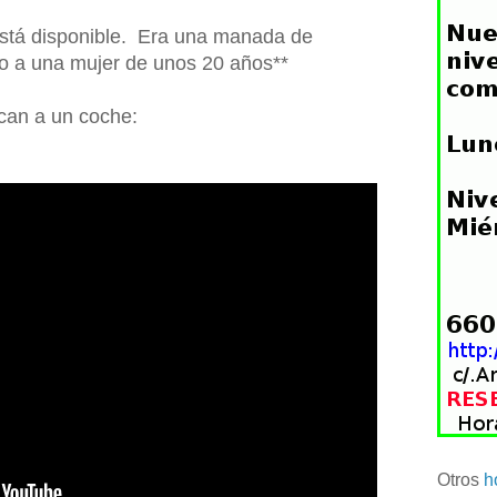
está disponible. Era una manada de
do a una mujer de unos 20 años**
can a un coche:
Otros
h