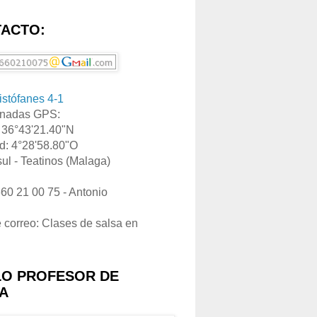
ACTO:
ristófanes 4-1
nadas GPS:
: 36°43'21.40"N
d: 4°28'58.80"O
ul - Teatinos (Malaga)
660 21 00 75 - Antonio
e correo: Clases de salsa en
LO PROFESOR DE
A