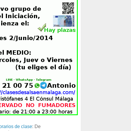
orarios de clase
: De