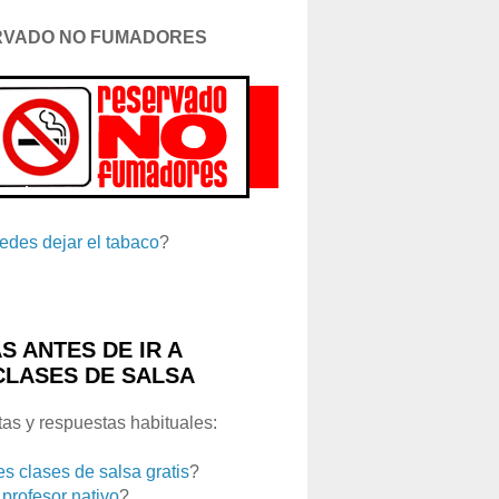
RVADO NO FUMADORES
edes dejar el tabaco
?
S ANTES DE IR A
CLASES DE SALSA
as y respuestas habituales:
es clases de salsa gratis
?
 profesor nativo
?