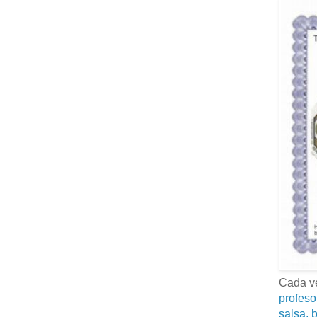
Cada ve
profeso
salsa, b