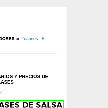
DORES
en
Teatinos - El
RIOS Y PRECIOS DE
LASES
o
: