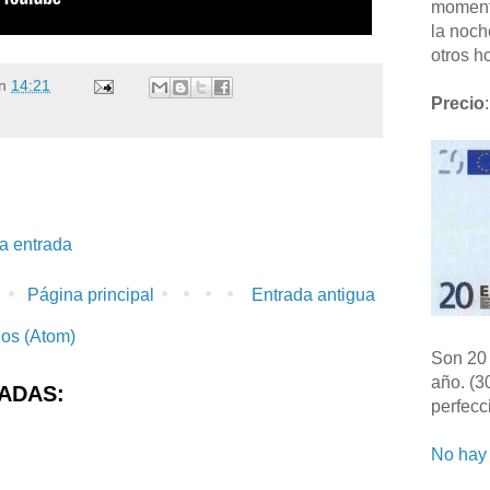
moment
la noch
otros ho
n
14:21
Precio
:
la entrada
Página principal
Entrada antigua
ios (Atom)
Son 20 
año. (3
ADAS:
perfecc
No hay 