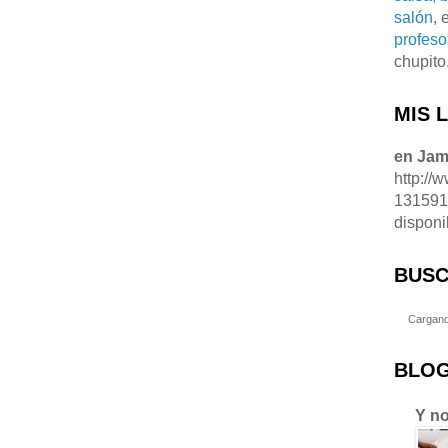
salón
, 
profeso
chupito
MIS 
en Ja
http://
13159
disponi
BUSC
Cargand
BLOG
Y no