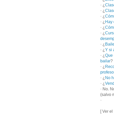
· ¿
Clas
· ¿
Clas
· ¿
Cómo
· ¿
Hay 
· ¿
Cómo
· ¿
Curs
desemp
· ¿
Bail
· ¿
Y si
· ¿
Que 
bailar
?
· ¿
Reco
profeso
· ¿
No h
· ¿
Vend
· No. N
(salvo 
·
[ Ver el