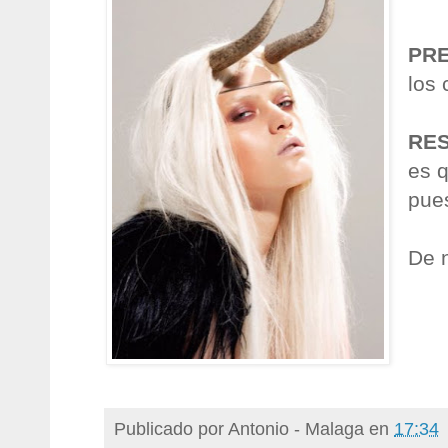
PR
los 
RE
es q
pues
De 
Publicado por
Antonio - Malaga
en
17:34