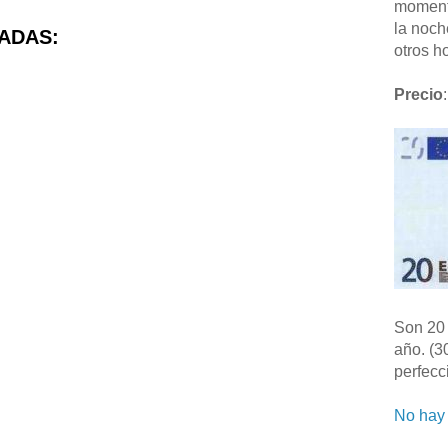
moment
la noch
ADAS:
otros ho
Precio
:
Son 20 
año. (3
perfecc
No hay 