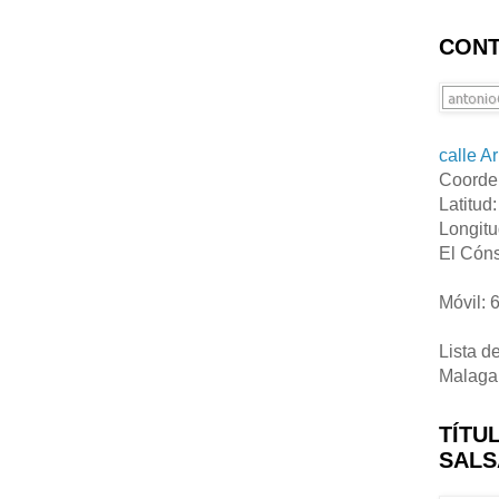
CONT
calle A
Coorde
Latitud
Longitu
El Cóns
Móvil: 
Lista d
Malaga
TÍTU
SALS