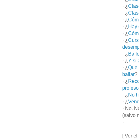
· ¿
Clas
· ¿
Clas
· ¿
Cómo
· ¿
Hay 
· ¿
Cómo
· ¿
Curs
desemp
· ¿
Bail
· ¿
Y si
· ¿
Que 
bailar
?
· ¿
Reco
profeso
· ¿
No h
· ¿
Vend
· No. N
(salvo 
·
[ Ver el