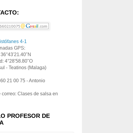
ACTO:
ristófanes 4-1
nadas GPS:
: 36°43'21.40"N
d: 4°28'58.80"O
ul - Teatinos (Malaga)
660 21 00 75 - Antonio
e correo: Clases de salsa en
LO PROFESOR DE
A