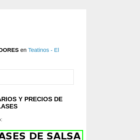
DORES
en
Teatinos - El
RIOS Y PRECIOS DE
LASES
o
: