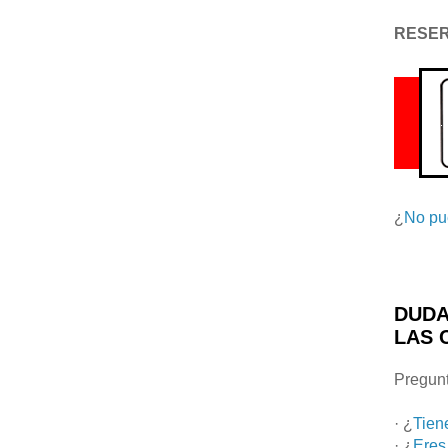
RESE
¿
No pu
DUDA
LAS 
Pregunt
· ¿
Tien
· ¿
Eres