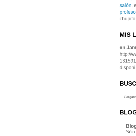
salón
, 
profeso
chupito
MIS 
en Ja
http://
13159
disponi
BUSC
Cargand
BLOG
Blog
Sólo