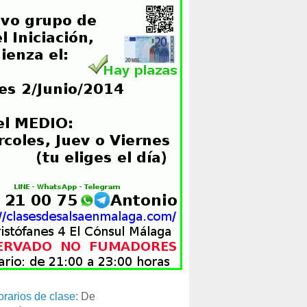
orarios de clase
: De