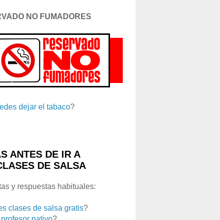
RVADO NO FUMADORES
edes dejar el tabaco
?
S ANTES DE IR A
CLASES DE SALSA
as y respuestas habituales:
es clases de salsa gratis
?
 profesor nativo
?