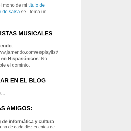
el mono de mi
título de
r de salsa
se
o
toma un
.
LISTAS MUSICALES
mendo
:
www.jamendo.com/es/playlist/
1
en Hispasónicos
: No
ble el dominio.
AR EN EL BLOG
o...
S AMIGOS:
 de informática y cultura
 una de cada diez cuentas de