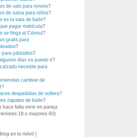
es de vals para novios
?
es de salsa para niños
?
 es la sala de baile
?
que pagar matrícula
?
 se llega al Cónsul
?
os gratis para
leados
?
e para jubilados
?
 algunos días no puedo ir
?
calzado necesito para
miendas cambiar de
r
?
aces despedidas de soltera
?
es zapatos de baile
?
o hace falta venir en pareja
menores 18 o mayores 60)
 blog en tu móvil ]