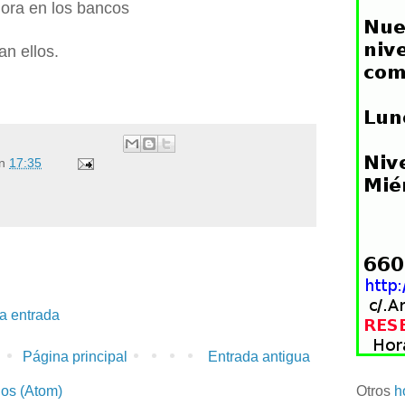
hora en los bancos
an ellos.
n
17:35
la entrada
Página principal
Entrada antigua
ios (Atom)
Otros
h