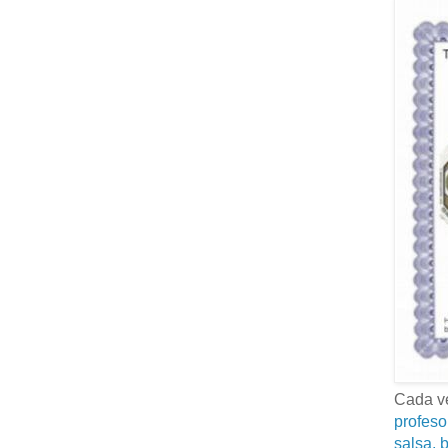
Cada ve
profeso
salsa, b