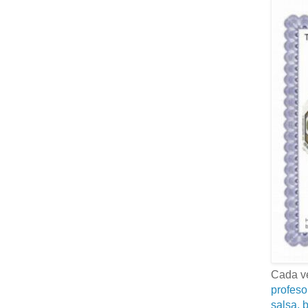
Cada ve
profeso
salsa, b