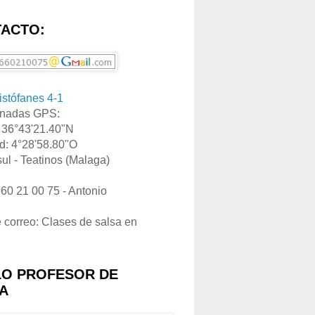
ACTO:
ristófanes 4-1
nadas GPS:
: 36°43'21.40"N
d: 4°28'58.80"O
ul - Teatinos (Malaga)
660 21 00 75 - Antonio
e correo: Clases de salsa en
LO PROFESOR DE
A