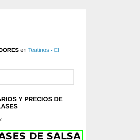
DORES
en
Teatinos - El
RIOS Y PRECIOS DE
LASES
o
: