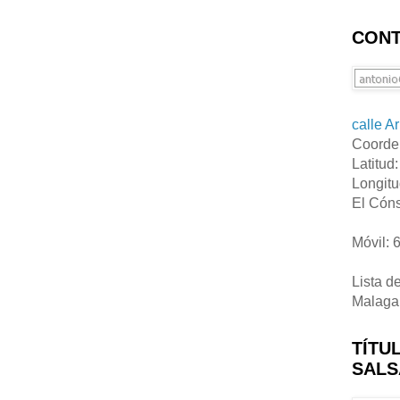
CONT
calle A
Coorde
Latitud
Longitu
El Cóns
Móvil: 
Lista d
Malaga
TÍTU
SALS