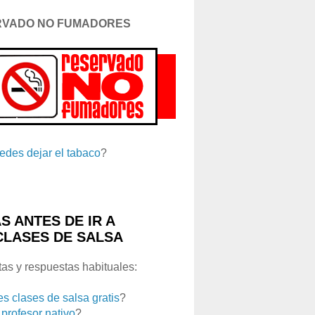
RVADO NO FUMADORES
edes dejar el tabaco
?
S ANTES DE IR A
CLASES DE SALSA
as y respuestas habituales:
es clases de salsa gratis
?
 profesor nativo
?