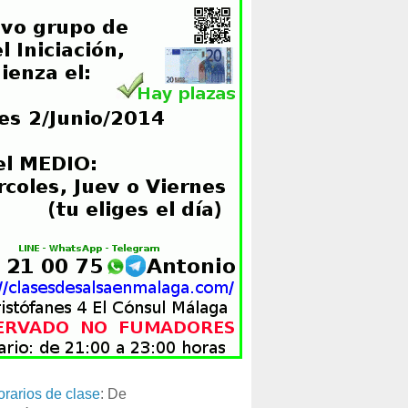
orarios de clase
: De