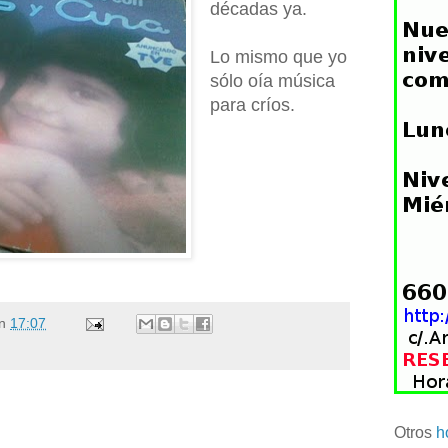
décadas ya.
Lo mismo que yo
sólo oía música
para críos.
n
17:07
Otros
h