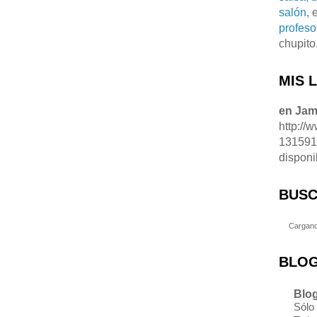
salón
, 
profeso
chupito
MIS 
en Ja
http://
13159
disponi
BUSC
Cargand
BLOG
Blog
Sólo