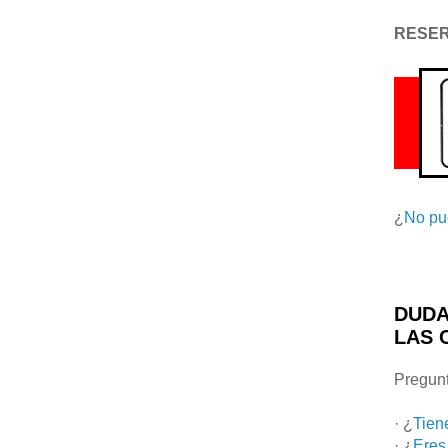
RESE
¿
No pu
DUDA
LAS 
Pregunt
· ¿
Tien
· ¿
Eres