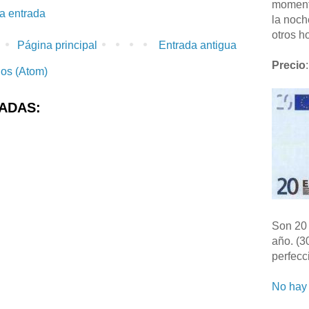
moment
la entrada
la noch
otros ho
Página principal
Entrada antigua
Precio
:
ios (Atom)
ADAS:
Son 20 
año. (3
perfecc
No hay 