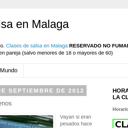
lsa en Malaga
io.
Clases de salsa en Malaga
RESERVADO NO FUMA
r en pareja (salvo menores de 18 o mayores de 60)
 Mundo
DE SEPTIEMBRE DE 2012
HORA
LA C
uenos
Horari
Vayan si eran
pesados hace