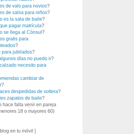
es de vals para novios
?
es de salsa para niños
?
 es la sala de baile
?
que pagar matrícula
?
 se llega al Cónsul
?
os gratis para
leados
?
e para jubilados
?
 algunos días no puedo ir
?
calzado necesito para
miendas cambiar de
r
?
aces despedidas de soltera
?
es zapatos de baile
?
o hace falta venir en pareja
menores 18 o mayores 60)
 blog en tu móvil ]