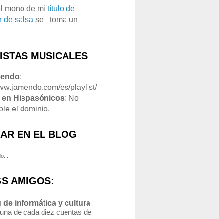
el mono de mi
título de
r de salsa
se
o
toma un
.
LISTAS MUSICALES
mendo
:
www.jamendo.com/es/playlist/
1
en Hispasónicos
: No
ble el dominio.
AR EN EL BLOG
o...
S AMIGOS:
 de informática y cultura
 una de cada diez cuentas de