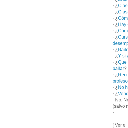
· ¿
Clas
· ¿
Clas
· ¿
Cómo
· ¿
Hay 
· ¿
Cómo
· ¿
Curs
desemp
· ¿
Bail
· ¿
Y si
· ¿
Que 
bailar
?
· ¿
Reco
profeso
· ¿
No h
· ¿
Vend
· No. N
(salvo 
·
[ Ver el