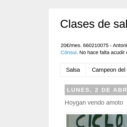
Clases de sa
20€/mes. 660210075 - Anton
Cónsul
. No hace falta acudi
Salsa
Campeon del
LUNES, 2 DE ABR
Hoygan vendo amoto