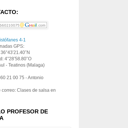
ACTO:
ristófanes 4-1
nadas GPS:
: 36°43'21.40"N
d: 4°28'58.80"O
ul - Teatinos (Malaga)
660 21 00 75 - Antonio
e correo: Clases de salsa en
LO PROFESOR DE
A