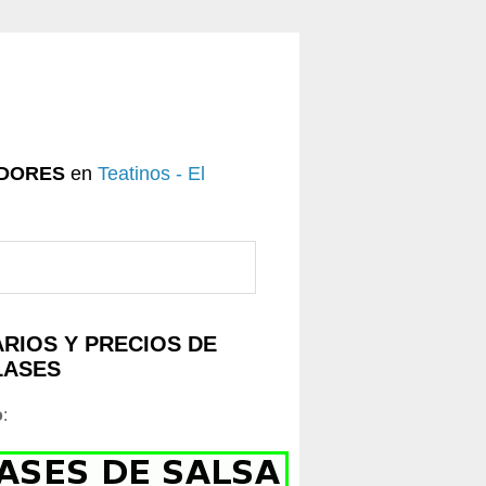
DORES
en
Teatinos - El
RIOS Y PRECIOS DE
LASES
o
: