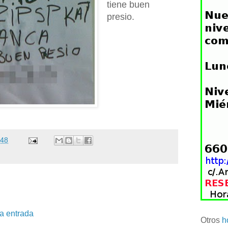
tiene buen
presio.
:48
la entrada
Otros
h