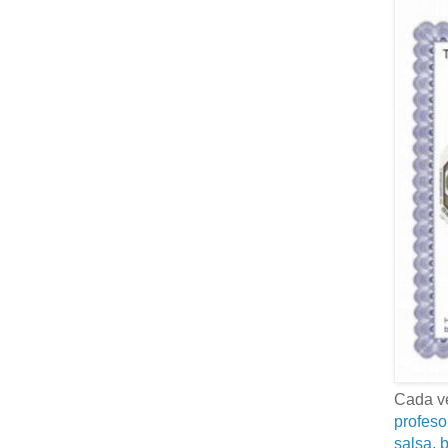
Cada ve
profeso
salsa, b