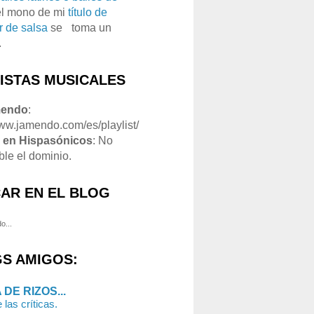
el mono de mi
título de
r de salsa
se
o
toma un
.
LISTAS MUSICALES
mendo
:
www.jamendo.com/es/playlist/
1
en Hispasónicos
: No
ble el dominio.
AR EN EL BLOG
o...
S AMIGOS:
 DE RIZOS...
 las críticas.