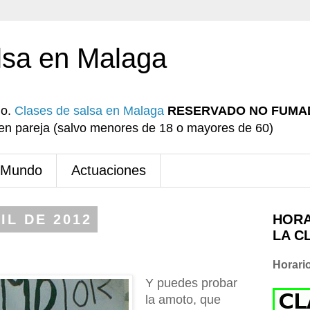
lsa en Malaga
io.
Clases de salsa en Malaga
RESERVADO NO FUMA
r en pareja (salvo menores de 18 o mayores de 60)
 Mundo
Actuaciones
IL DE 2012
HORA
LA C
Horari
Y puedes probar
la amoto, que