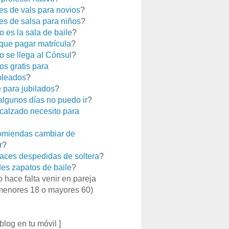
es de vals para novios
?
es de salsa para niños
?
 es la sala de baile
?
que pagar matrícula
?
 se llega al Cónsul
?
os gratis para
leados
?
e para jubilados
?
 algunos días no puedo ir
?
calzado necesito para
miendas cambiar de
r
?
aces despedidas de soltera
?
es zapatos de baile
?
o hace falta venir en pareja
menores 18 o mayores 60)
 blog en tu móvil ]