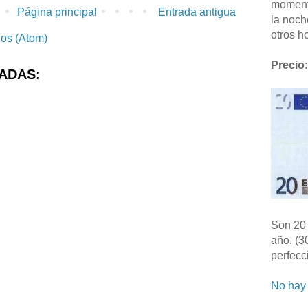
moment
Página principal
Entrada antigua
la noch
otros ho
ios (Atom)
Precio
:
ADAS:
Son 20 
año. (3
perfecc
No hay 