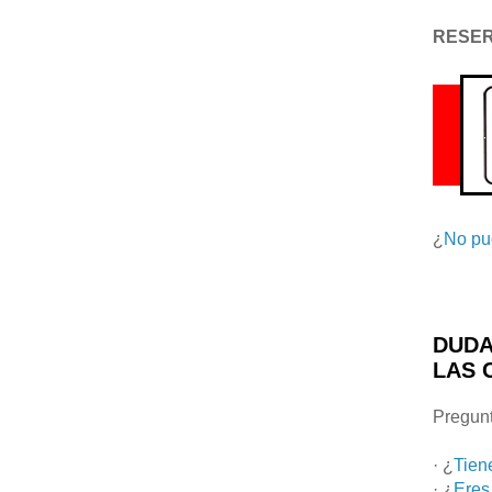
RESE
¿
No pu
DUDA
LAS 
Pregunt
· ¿
Tien
· ¿
Eres