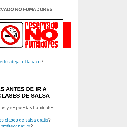
RVADO NO FUMADORES
edes dejar el tabaco
?
S ANTES DE IR A
CLASES DE SALSA
as y respuestas habituales:
es clases de salsa gratis
?
 profesor nativo
?