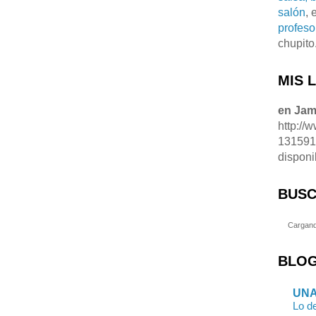
salón
, 
profeso
chupito
MIS 
en Ja
http://
13159
disponi
BUSC
Cargand
BLOG
UNA
Lo de