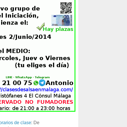
orarios de clase
: De