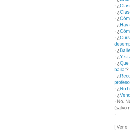
· ¿
Clas
· ¿
Clas
· ¿
Cómo
· ¿
Hay 
· ¿
Cómo
· ¿
Curs
desemp
· ¿
Bail
· ¿
Y si
· ¿
Que 
bailar
?
· ¿
Reco
profeso
· ¿
No h
· ¿
Vend
· No. N
(salvo 
·
[ Ver el