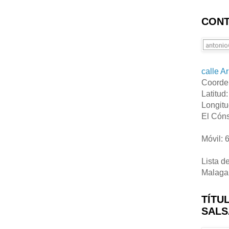
CONT
calle A
Coorde
Latitud
Longitu
El Cóns
Móvil: 
Lista d
Malaga
TÍTU
SALS